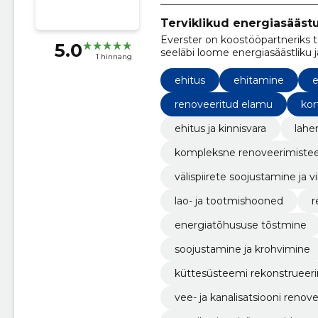
Terviklikud energiasääst
Everster on koostööpartneriks t
5.0
seeläbi loome energiasäästliku
1 hinnang
on rekonstrueerimine, korterma
ehitus
ehitamine
e
renoveeritud elamu
kor
ehitus ja kinnisvara
lahe
kompleksne renoveerimiste
välispiirete soojustamine ja v
lao- ja tootmishooned
r
energiatõhususe tõstmine
soojustamine ja krohvimine
küttesüsteemi rekonstrueer
vee- ja kanalisatsiooni renov