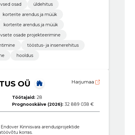
iivsed osad
üldehitus
korterite arendus ja müük
korterite arendus ja müük
tiivsete osade projekteerimine
uhtimine
tööstus- ja insenerehitus
ine
hooldus
TUS OÜ
Harjumaa
Töötajaid:
28
Prognooskäive (2026):
32 889 038 €
ndover Kinnisvara arendusprojektide
atöövõtu korras.