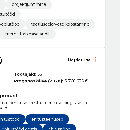
e
projektijuhtimine
istutööd
kvoolutööd
taotluseelarvete koostamine
energiatarbimise audit
Ü
Raplamaa
Töötajaid:
33
Prognooskäive (2026):
3 766 636 €
ogemust
us üldehituse-, restaureerimise ning sise- ja
seid.
hitustööd
ehitusteenused
ehitustööd eestis
ehitustööd