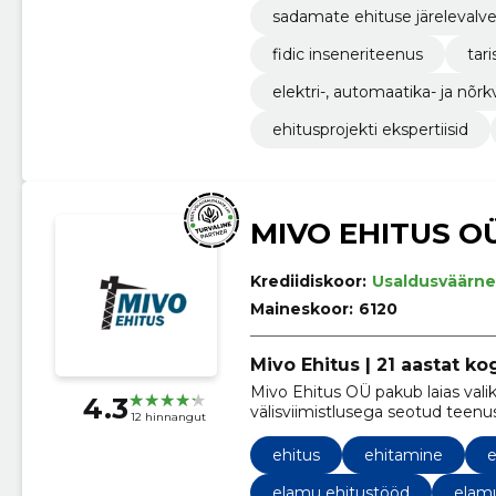
sadamate ehituse järelevalv
fidic inseneriteenus
tar
elektri-, automaatika- ja nõr
ehitusprojekti ekspertiisid
MIVO EHITUS O
Krediidiskoor:
Usaldusväärne
Maineskoor:
6120
Mivo Ehitus | 21 aastat k
Mivo Ehitus OÜ pakub laias valik
4.3
välisviimistlusega seotud teenu
12 hinnangut
ehitus
ehitamine
e
elamu ehitustööd
elamu