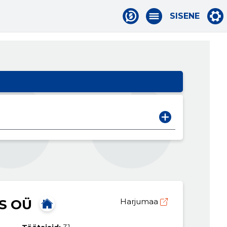
SISENE
S OÜ
Harjumaa