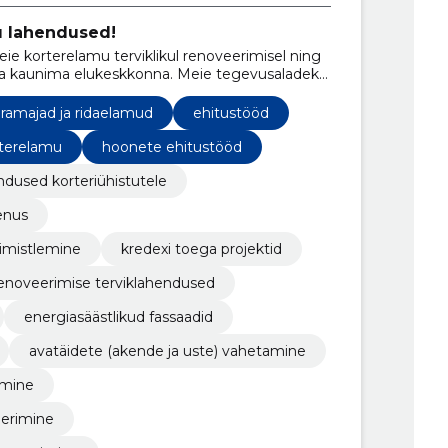
u lahendused!
eie korterelamu terviklikul renoveerimisel ning
 ja kaunima elukeskkonna. Meie tegevusaladeks
jade renoveerimine ja fassaaditööd.
ramajad ja ridaelamud
ehitustööd
terelamu
hoonete ehitustööd
ndused korteriühistutele
enus
iimistlemine
kredexi toega projektid
enoveerimise terviklahendused
energiasäästlikud fassaadid
avatäidete (akende ja uste) vahetamine
imine
eerimine