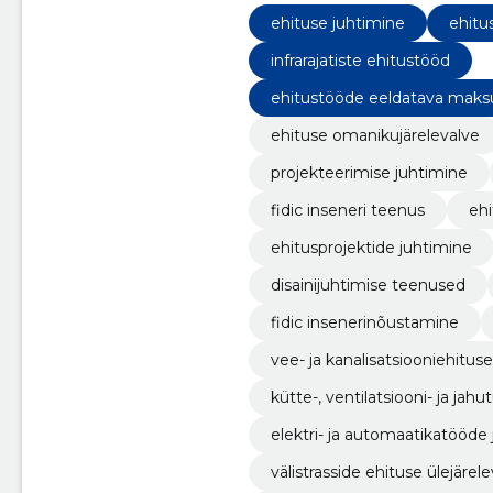
ehituse juhtimine
ehitu
infrarajatiste ehitustööd
ehitustööde eeldatava mak
ehituse omanikujärelevalve
projekteerimise juhtimine
fidic inseneri teenus
ehi
ehitusprojektide juhtimine
disainijuhtimise teenused
fidic insenerinõustamine
vee- ja kanalisatsiooniehituse
kütte-, ventilatsiooni- ja ja
elektri- ja automaatikatööde 
välistrasside ehituse ülejärel