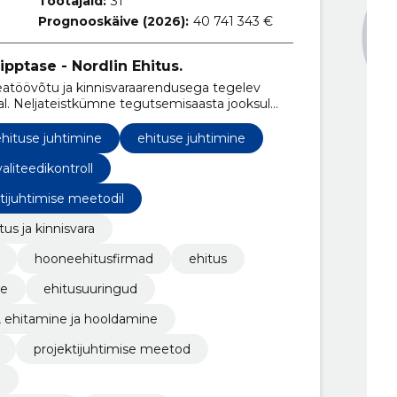
Töötajaid:
31
Prognooskäive (2026):
40 741 343 €
pptase - Nordlin Ehitus.
eatöövõtu ja kinnisvaraarendusega tegelev
tal. Neljateistkümne tegutsemisaasta jooksul
ivaks ettevõtteks Eestis.
hituse juhtimine
ehituse juhtimine
aliteedikontroll
tijuhtimise meetodil
tus ja kinnisvara
hooneehitusfirmad
ehitus
ne
ehitusuuringud
, ehitamine ja hooldamine
projektijuhtimise meetod
e