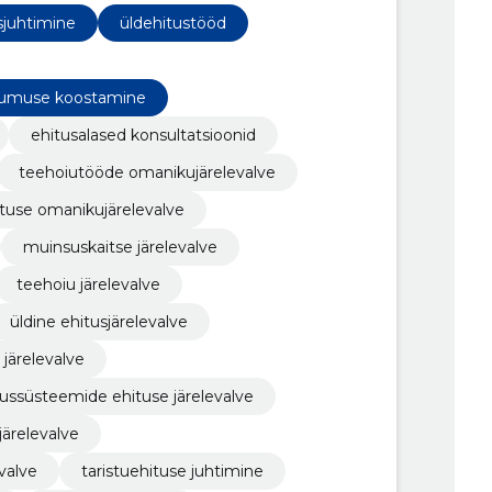
sjuhtimine
üldehitustööd
sumuse koostamine
ehitusalased konsultatsioonid
teehoiutööde omanikujärelevalve
tuse omanikujärelevalve
muinsuskaitse järelevalve
teehoiu järelevalve
üldine ehitusjärelevalve
 järelevalve
hutussüsteemide ehituse järelevalve
järelevalve
evalve
taristuehituse juhtimine