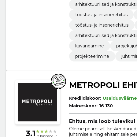
arhitektuurilised ja konstrukt
tööstus- ja insenerehitus
tööstus- ja inseneriehitus
arhitektuurilised ja konstruk
kavandamine
projektij
projekteerimine
juhtim
METROPOLI EHI
Krediidiskoor:
Usaldusväärne
Maineskoor:
16 130
Ehitus, mis loob tuleviku!
Oleme peamiselt keskendunud E
3.1
juhtimisele ning ehitamisele pe
7 hinnangut