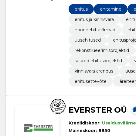
ehitus
ehitamine
e
ehitus ja kinnisvara
ehit
hooneehitusfirmad
ehit
uusehitused
ehitusproj
rekonstrueerimisprojektid
suured ehitusprojektid
kinnisvara arendus
uuse
ehitusettevõte
järeltee
EVERSTER OÜ
Krediidiskoor:
Usaldusväärne
Maineskoor:
8850