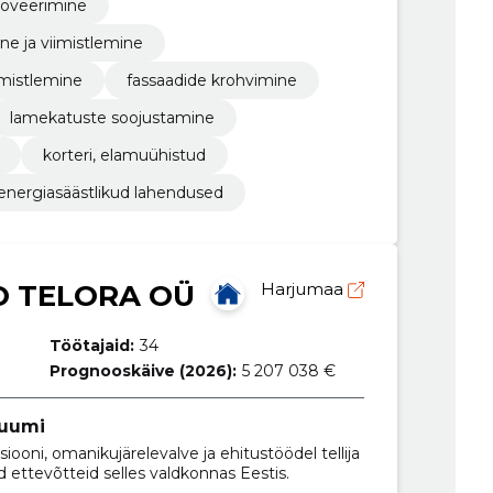
noveerimine
ne ja viimistlemine
iimistlemine
fassaadide krohvimine
lamekatuste soojustamine
korteri, elamuühistud
energiasäästlikud lahendused
O TELORA OÜ
Harjumaa
Töötajaid:
34
Prognooskäive (2026):
5 207 038 €
ruumi
ooni, omanikujärelevalve ja ehitustöödel tellija
d ettevõtteid selles valdkonnas Eestis.