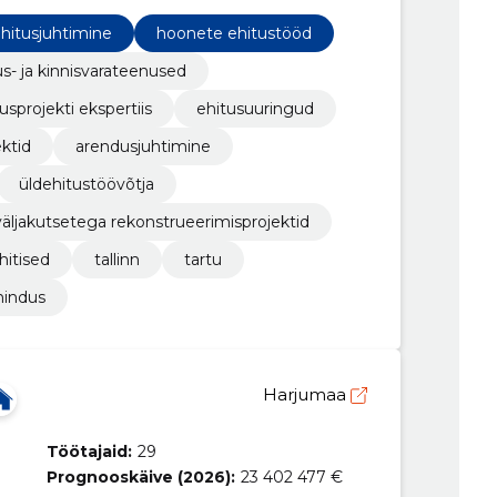
hitusjuhtimine
hoonete ehitustööd
us- ja kinnisvarateenused
usprojekti ekspertiis
ehitusuuringud
ektid
arendusjuhtimine
üldehitustöövõtja
väljakutsetega rekonstrueerimisprojektid
hitised
tallinn
tartu
nindus
Harjumaa
Töötajaid:
29
Prognooskäive (2026):
23 402 477 €