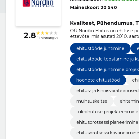
Maineskoor:
20 540
Kvaliteet, Pühendumus, Ti
OÜ Nordlin Ehitus on ehituse p
2.8
ettevõte, mis asutati 2010. aas
11 hinnangut
oleme kasvanud üheks turu juht
ehitustööde juhtimine
e
ehitustööde teostamine ja kv
ehitustööde juhtimine projek
hoonete ehitustööd
ehi
ehitus- ja kinnisvarateenused
muinsuskaitse
ehitami
tuleohutuse projekteerimine
ehitusprotsessi planeerimine
ehitusprotsessi kavandamin