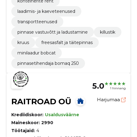
konteinerite rent
laadimis- ja kaeveteenused
transportteenused
pinnase vastuvõtt ja ladustamine
killustik
kruus
freesasfalt ja täitepinnas
minilaadur bobcat
pinnasetihendaja bomaq 250
5.0
1 hinnang
RAITROAD OÜ
Harjumaa
Krediidiskoor:
Usaldusväärne
Maineskoor:
2990
Töötajaid:
4