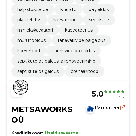
haljastustööde
kliendid
paigaldus
platsiehitus
kaevamine
septikute
miniekskavaatori
kaeveteenus
muruhooldus
tänavakivide paigaldus
kaevetööd
äärekivide paigaldus
septikute paigaldus ja renoveerimine
septikute paigaldus
drenaažitööd
5.0
1 hinnang
METSAWORKS
Pärnumaa
OÜ
Krediidiskoor:
Usaldusväärne