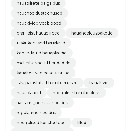
hauapiirete paigaldus
hauahooldusteenused
hauakivide veebipood
graniidist hauapiirded
hauahoolduspaketid
taskukohased hauakivid
kohandatud hauaplaadid
mälestusvaasid haudadele
kauakestvad hauaküünlad
isikupärastatud hauateenused
hauakivid
hauaplaadid
hooajaline hauahooldus
aastaringne hauahooldus
regulaarne hooldus
hooajalised koristustööd
lilled