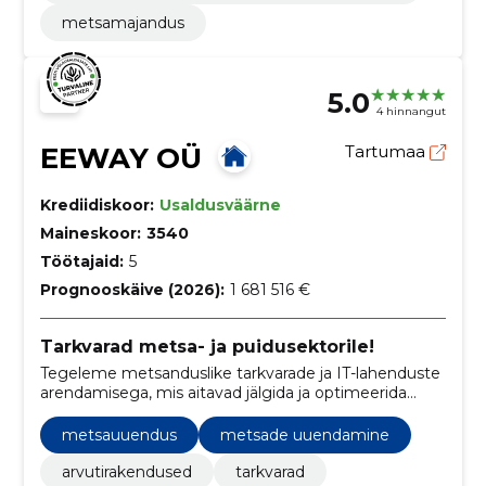
metsamajandus
5.0
4 hinnangut
EEWAY OÜ
Tartumaa
Krediidiskoor:
Usaldusväärne
Maineskoor:
3540
Töötajaid:
5
Prognooskäive (2026):
1 681 516 €
Tarkvarad metsa- ja puidusektorile!
Tegeleme metsanduslike tarkvarade ja IT-lahenduste
arendamisega, mis aitavad jälgida ja optimeerida
metsamajandamist ning puidutööstuse ahelat
Baltikumis.
metsauuendus
metsade uuendamine
arvutirakendused
tarkvarad