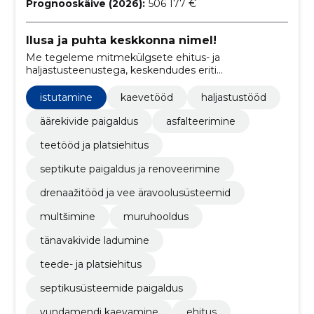
Prognooskäive (2026):
506 177 €
Ilusa ja puhta keskkonna nimel!
Me tegeleme mitmekülgsete ehitus- ja
haljastusteenustega, keskendudes eriti
kvaliteetsetele kaevetöödele, teede asfalteerimisele,
platsiehitusele ning aedade hooldamisele.
istutamine
kaevetööd
haljastustööd
äärekivide paigaldus
asfalteerimine
teetööd ja platsiehitus
septikute paigaldus ja renoveerimine
drenaažitööd ja vee äravoolusüsteemid
multšimine
muruhooldus
tänavakivide ladumine
teede- ja platsiehitus
septikusüsteemide paigaldus
vundamendi kaevamine
ehitus