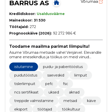
BARRUS AS
Võrumaa
Krediidiskoor:
Usaldusväärne
Maineskoor:
31 530
Töötajaid:
272
Prognooskäive (2026):
92 272 986 €
Toodame maailma parimat liimpuitu!
Asume Võrumaa metsade vahel Verijärvel. Elevandile
omane enesekindlus ja töökus on meid viinud
liimpuitkomponentide valdkonna turuliidriks terves
Euroopas.
istutamine
puidu- ja paberitööstus
puidutööstus
saeveskid
liimpuit
tislerliimpuit
pefc
fsc
ncs sertifikaat
uksed
aknad
treppide valmistamine
metsad
käive
eksport
töötajad
töökultuur