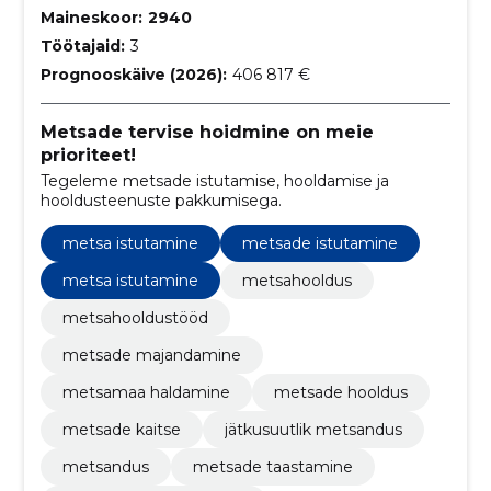
Maineskoor:
2940
Töötajaid:
3
Prognooskäive (2026):
406 817 €
Metsade tervise hoidmine on meie
prioriteet!
Tegeleme metsade istutamise, hooldamise ja
hooldusteenuste pakkumisega.
metsa istutamine
metsade istutamine
metsa istutamine
metsahooldus
metsahooldustööd
metsade majandamine
metsamaa haldamine
metsade hooldus
metsade kaitse
jätkusuutlik metsandus
metsandus
metsade taastamine