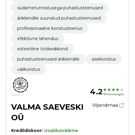
südametunnistusega puhastusteenused
ärikliendile suunatud puhastusteenused
professionaalne koristusteenus
efektiivne lahendus
esteetiline töökeskkond
puhastusteenused ärikliendile
sisekoristus
välikoristus
4.2
19 hinnangut
VALMA SAEVESKI
Viljandimaa
OÜ
Krediidiskoor:
Usaldusväärne