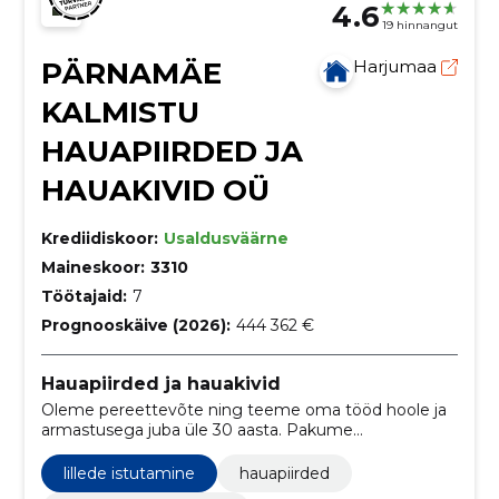
4.6
19 hinnangut
PÄRNAMÄE
Harjumaa
KALMISTU
HAUAPIIRDED JA
HAUAKIVID OÜ
Krediidiskoor:
Usaldusväärne
Maineskoor:
3310
Töötajaid:
7
Prognooskäive (2026):
444 362 €
Hauapiirded ja hauakivid
Oleme pereettevõte ning teeme oma tööd hoole ja
armastusega juba üle 30 aasta. Pakume
mitmesuguseid kalmistuteenuseid Tallinna
kalmistutel ja ka teistel Eestimaa kalmistutel.
lillede istutamine
hauapiirded