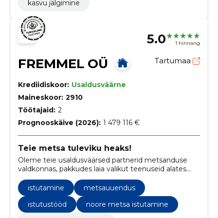
kasvu jälgimine
5.0
1 hinnang
FREMMEL OÜ
Tartumaa
Krediidiskoor:
Usaldusväärne
Maineskoor:
2910
Töötajaid:
2
Prognooskäive (2026):
1 479 116 €
Teie metsa tuleviku heaks!
Oleme teie usaldusväärsed partnerid metsanduse
valdkonnas, pakkudes laia valikut teenuseid alates
metsandustööde organiseerimisest kuni
metsamaterjali müügi ning maaparandustöödeni
istutamine
metsauuendus
erametsades, toetades samal ajal ka projektijuhtimist.
istutustööd
noore metsa istutamine