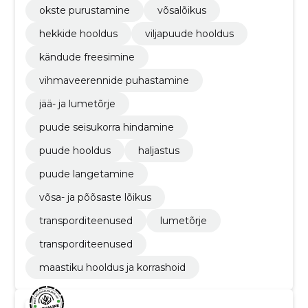
okste purustamine
võsalõikus
hekkide hooldus
viljapuude hooldus
kändude freesimine
vihmaveerennide puhastamine
jää- ja lumetõrje
puude seisukorra hindamine
puude hooldus
haljastus
puude langetamine
võsa- ja põõsaste lõikus
transporditeenused
lumetõrje
transporditeenused
maastiku hooldus ja korrashoid