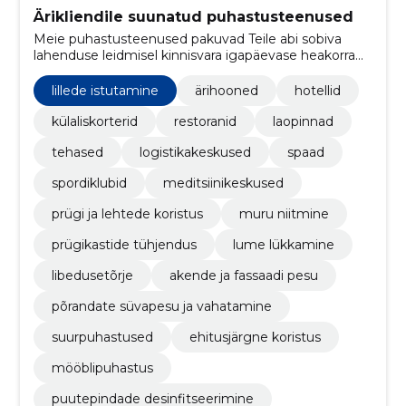
Ärikliendile suunatud puhastusteenused
Meie puhastusteenused pakuvad Teile abi sobiva
lahenduse leidmisel kinnisvara igapäevase heakorra
tagamisel.
lillede istutamine
ärihooned
hotellid
külaliskorterid
restoranid
laopinnad
tehased
logistikakeskused
spaad
spordiklubid
meditsiinikeskused
prügi ja lehtede koristus
muru niitmine
prügikastide tühjendus
lume lükkamine
libedusetõrje
akende ja fassaadi pesu
põrandate süvapesu ja vahatamine
suurpuhastused
ehitusjärgne koristus
mööblipuhastus
puutepindade desinfitseerimine