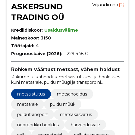
ASKERSUND
Viljandimaa
TRADING OÜ
Krediidiskoor:
Usaldusväärne
Maineskoor:
3150
Töötajaid:
4
Prognooskäive (2026):
1 229 446 €
Rohkem väärtust metsast, vähem haldust
Pakume täislahendusi metsaistutusest ja hooldusest
kuni metsaraie, puidu müügi ja transpordini.
Optimeerime puistu väärtust, vähendame
halduskoormust ning tagame usaldusväärse ja
metsaistutus
metsahooldus
õigeaegse tarneahela.
metsaraie
puidu müük
puidutransport
metsakasvatus
noorendiku hooldus
harvendusraie