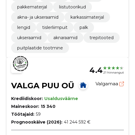
pakkematerjal
liistutoorikud
akna- ja ukseraamid
karkassimaterjal
lengid
tislerliimpuit
palk
ukseraamid
aknaraamid
trepitooted
puitplaatide tootmine
4.4
21 hinnangut
VALGA PUU OÜ
Valgamaa
Krediidiskoor:
Usaldusväärne
Maineskoor:
15 340
Töötajaid:
59
Prognooskäive (2026):
41 244 592 €