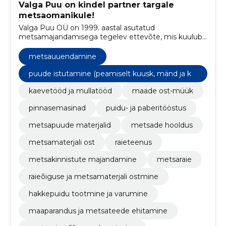
Valga Puu on kindel partner targale
metsaomanikule!
Valga Puu OÜ on 1999. aastal asutatud
metsamajandamisega tegelev ettevõte, mis kuulub
metsanduskontserni Graanul Mets.
metsauuendamine
puude istutamine (peamiselt kuusk, mänd ja ka
sk)
kaevetööd ja mullatööd
maade ost-müük
pinnasemasinad
puidu- ja paberitööstus
metsapuude materjalid
metsade hooldus
metsamaterjali ost
raieteenus
metsakinnistute majandamine
metsaraie
raieõiguse ja metsamaterjali ostmine
hakkepuidu tootmine ja varumine
maaparandus ja metsateede ehitamine