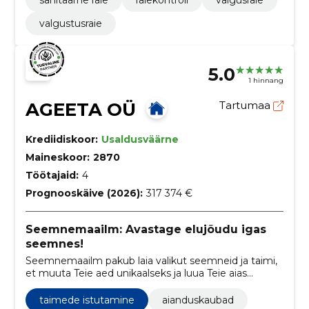
sanitaarne raie
raiekontroll
valgusraie
valgustusraie
5.0
1 hinnang
AGEETA OÜ
Tartumaa
Krediidiskoor:
Usaldusväärne
Maineskoor:
2870
Töötajaid:
4
Prognooskäive (2026):
317 374 €
Seemnemaailm: Avastage elujõudu igas
seemnes!
Seemnemaailm pakub laia valikut seemneid ja taimi,
et muuta Teie aed unikaalseks ja luua Teie aias
unustamatuid elamusi. Me pakume taimede ja
seemnete kataloogi, mis hõlmab köögivilju, lilli,
taimede istutamine
aianduskaubad