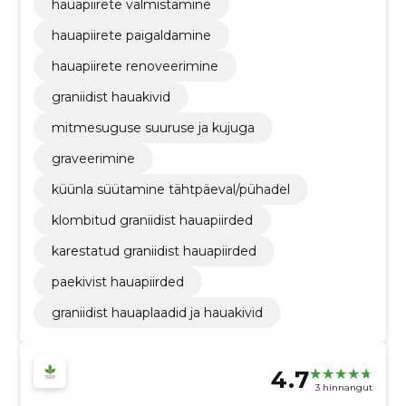
hauapiirete valmistamine
hauapiirete paigaldamine
hauapiirete renoveerimine
graniidist hauakivid
mitmesuguse suuruse ja kujuga
graveerimine
küünla süütamine tähtpäeval/pühadel
klombitud graniidist hauapiirded
karestatud graniidist hauapiirded
paekivist hauapiirded
graniidist hauaplaadid ja hauakivid
4.7
3 hinnangut