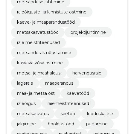
metsanduse juhtimine
raieõiguste- ja kinnistute ostmine
kaeve- ja maaparandustööd
metsakasvatustööd
projektijuhtimine
raie meistriteenused
metsanduslik nõustamine
kasvava võsa ostmine
metsa- ja maahaldus
harvendusraie
lageraie
maaparandus
maa- ja metsa ost
kaevetööd
raieõigus
raiemeistriteenused
metsakasvatus
raietöö
looduskaitse
jälgimine
hooldustööd
pügamine