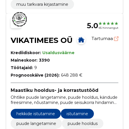
muu tarkvara kirjastamine
5.0
45 hinnangut
VIKATIMEES OÜ
Tartumaa
Krediidiskoor:
Usaldusväärne
Maineskoor:
3390
Töötajaid:
9
Prognooskäive (2026):
648 288 €
Maastiku hooldus- ja korrastustööd
Ohtlike puude langetamine, puude hooldus, kändude
freesimine, nõustamine, puude seisukorra hindamine,
hekkide rajamine, hekkide noorendamine, raiejääkide
äravedu, okste tagasilõikus, puude istutamine,
hekkide istutamine
istutamine
linnupesade eemaldamine, abi raielubade taotlemisel.
puude langetamine
puude hooldus