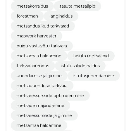
metsakorraldus
tasuta metsaäpid
forestman
langihaldus
metsanduslikud tarkvarad
mapwork harvester
puidu vastuvõtu tarkvara
metsamaa haldamine
tasuta metsaäpid
tarkvaraarendus
istutusalade haldus
uuendamise jälgimine
istutusjuhendamine
metsauuenduse tarkvara
metsaressursside optimeerimine
metsade majandamine
metsaressursside jälgimine
metsamaa haldamine