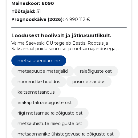
Maineskoor:
6090
Töötajaid:
31
Prognooskäive (2026):
4 990 112 €
Loodusest hoolivalt ja jätkusuutlikult.
Valma Saeveski OÜ tegeleb Eestis, Rootsis ja
Saksamaal puidu raiumise ja metsamajandusega,
tagades säästva metsakasutuse.
metsa uuendamine
metsapuude materjalid
raieõiguste ost
noorendike hooldus
püsimetsandus
kaitsemetsandus
erakapitali raieõiguste ost
riigi metsamaa raieõiguste ost
metsaühistute raieõiguste ost
metsaomanike ühistegevuse raieõiguste ost