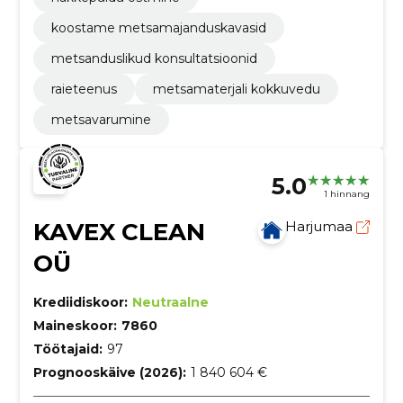
koostame metsamajanduskavasid
metsanduslikud konsultatsioonid
raieteenus
metsamaterjali kokkuvedu
metsavarumine
5.0
1 hinnang
KAVEX CLEAN
Harjumaa
OÜ
Krediidiskoor:
Neutraalne
Maineskoor:
7860
Töötajaid:
97
Prognooskäive (2026):
1 840 604 €