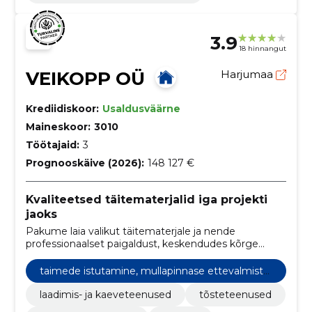
3.9
18 hinnangut
VEIKOPP OÜ
Harjumaa
Krediidiskoor:
Usaldusväärne
Maineskoor:
3010
Töötajaid:
3
Prognooskäive (2026):
148 127 €
Kvaliteetsed täitematerjalid iga projekti
jaoks
Pakume laia valikut täitematerjale ja nende
professionaalset paigaldust, keskendudes kõrge
kvaliteedi ja täpsuse tagamisele.
taimede istutamine, mullapinnase ettevalmista
mine ja paigaldamine
laadimis- ja kaeveteenused
tõsteteenused