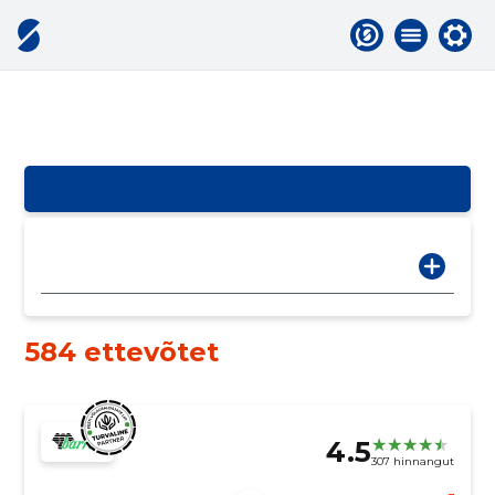
584 ettevõtet
4.5
307 hinnangut