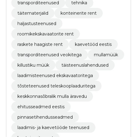
transporditeenused
tehnika
täitematerjalid
konteinerite rent
haljastusteenused
roomikekskavaatorite rent
raskete haagiste rent
kaevetööd eestis
transporditeenused veokitega
mullamüük
killustiku müük
täisteenuslahendused
laadimisteenused ekskavaatoritega
tõsteteenused teleskooplaaduritega
keskkonnasõbralik mulla äravedu
ehitusseadmed eestis
pinnasetihendusseadmed
laadimis- ja kaevetööde teenused