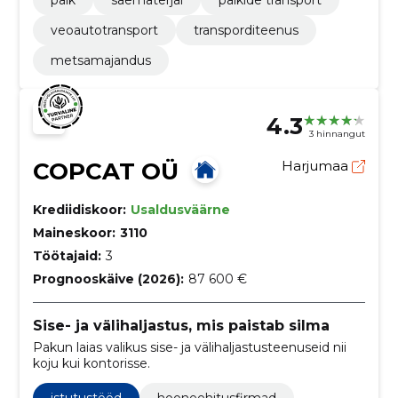
palk
saematerjal
palkide transport
veoautotransport
transporditeenus
metsamajandus
4.3
3 hinnangut
COPCAT OÜ
Harjumaa
Krediidiskoor:
Usaldusväärne
Maineskoor:
3110
Töötajaid:
3
Prognooskäive (2026):
87 600 €
Sise- ja välihaljastus, mis paistab silma
Pakun laias valikus sise- ja välihaljastusteenuseid nii
koju kui kontorisse.
istutustööd
hooneehitusfirmad