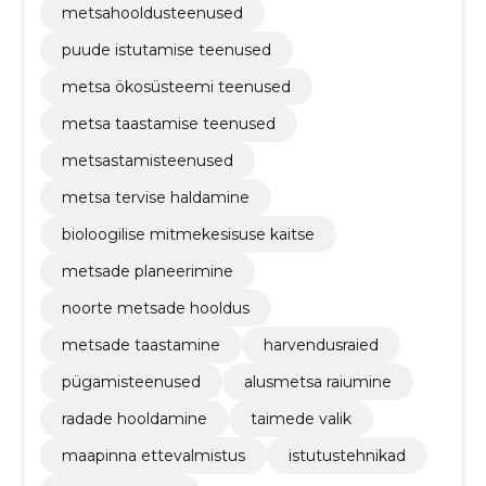
metsahooldusteenused
puude istutamise teenused
metsa ökosüsteemi teenused
metsa taastamise teenused
metsastamisteenused
metsa tervise haldamine
bioloogilise mitmekesisuse kaitse
metsade planeerimine
noorte metsade hooldus
metsade taastamine
harvendusraied
pügamisteenused
alusmetsa raiumine
radade hooldamine
taimede valik
maapinna ettevalmistus
istutustehnikad