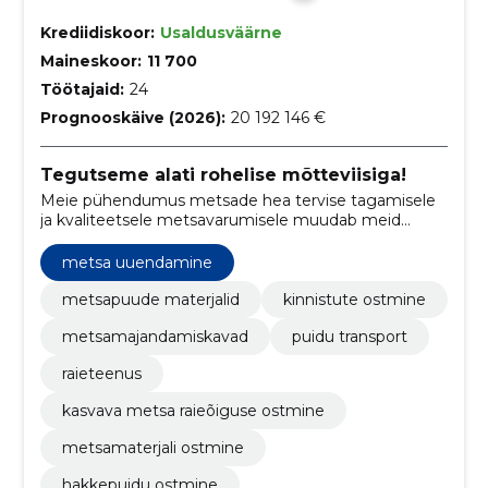
Krediidiskoor:
Usaldusväärne
Maineskoor:
11 700
Töötajaid:
24
Prognooskäive (2026):
20 192 146 €
Tegutseme alati rohelise mõtteviisiga!
Meie pühendumus metsade hea tervise tagamisele
ja kvaliteetsele metsavarumisele muudab meid
usaldusväärseks partneriks igale metsaomanikule.
metsa uuendamine
metsapuude materjalid
kinnistute ostmine
metsamajandamiskavad
puidu transport
raieteenus
kasvava metsa raieõiguse ostmine
metsamaterjali ostmine
hakkepuidu ostmine