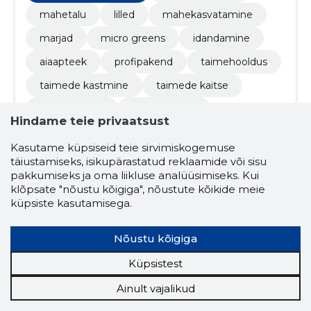
koduaeda, aiaapteeki ja palju muud!
mahetalu
lilled
mahekasvatamine
marjad
micro greens
idandamine
aiaapteek
profipakend
taimehooldus
taimede kastmine
taimede kaitse
taimede valik
ökoseemned
Hindame teie privaatsust
suur profipakend
patisson
kaerasori
Kasutame küpsiseid teie sirvimiskogemuse
talikülv
liatris
aeduba
täiustamiseks, isikupärastatud reklaamide või sisu
pakkumiseks ja oma liikluse analüüsimiseks. Kui
tubaka kasvatamine
klõpsate "nõustu kõigiga", nõustute kõikide meie
küpsiste kasutamisega.
mullaanalüüs ilma laboratooriumita
koduaed
e-pood
Nõustu kõigiga
Küpsistest
4.3
3 hinnangut
Ainult vajalikud
Tartumaa