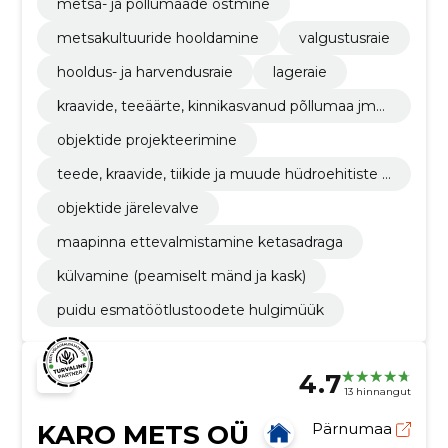
metsa- ja põllumaade ostmine
metsakultuuride hooldamine
valgustusraie
hooldus- ja harvendusraie
lageraie
kraavide, teeäärte, kinnikasvanud põllumaa jms
puhastamine hakkepuidu tootmise eesmärgil
objektide projekteerimine
teede, kraavide, tiikide ja muude hüdroehitiste r
ajamine
objektide järelevalve
maapinna ettevalmistamine ketasadraga
külvamine (peamiselt mänd ja kask)
puidu esmatöötlustoodete hulgimüük
4.7
13 hinnangut
KARO METS OÜ
Pärnumaa