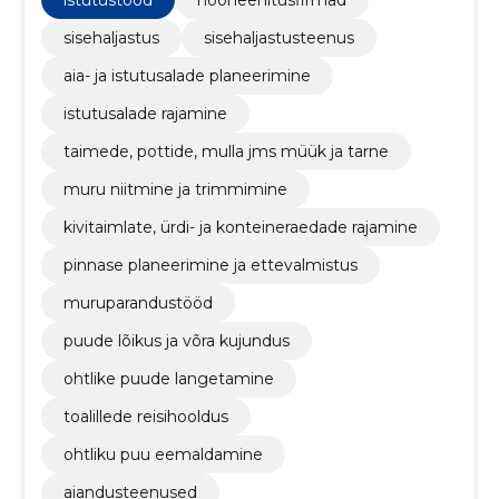
sisehaljastus
sisehaljastusteenus
aia- ja istutusalade planeerimine
istutusalade rajamine
taimede, pottide, mulla jms müük ja tarne
muru niitmine ja trimmimine
kivitaimlate, ürdi- ja konteineraedade rajamine
pinnase planeerimine ja ettevalmistus
muruparandustööd
puude lõikus ja võra kujundus
ohtlike puude langetamine
toalillede reisihooldus
ohtliku puu eemaldamine
aiandusteenused