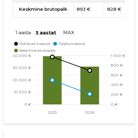
Keskmine brutopalk
893 €
828 €
1 aasta
5 aastat
MAX