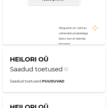
Võrgustik on nähtav
vähendatud seostega
Soovi korral laienda
lõimesid
HEILORI OÜ
Saadud toetused
?
Saadud toetused
PUUDUVAD
HEILORI OÜ