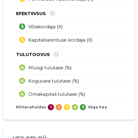
?
EFEKTIIVSUS
5
Võlakordaja (X)
3
Kapitaliseerituse kordaja (X)
?
TULUTOOVUS
4
Müügi tulutase (%)
4
Koguvara tulutase (%)
4
Omakapitali tulutase (%)
Mitterahuldav
1
2
3
4
5
Väga hea