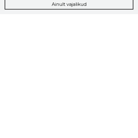
Ainult vajalikud
Storybook
Chrome laiendus
Storybooki laiendus ütleb Sulle, mis firma
veebilehel Sa parajasti viibid ja kui usaldusväärne
see firma täna on.
LAADI LAIENDUS ALLA