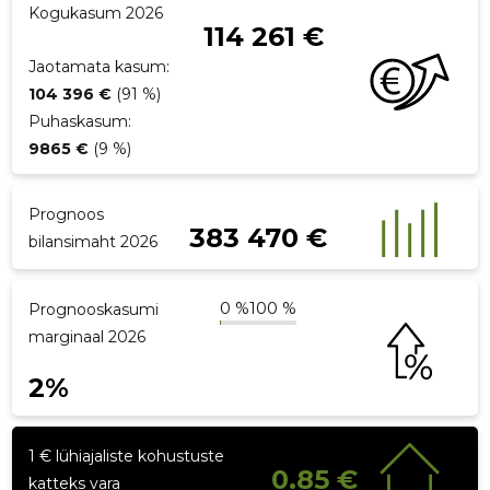
Kogukasum 2026
114 261 €
Jaotamata kasum:
104 396 €
(91 %)
Puhaskasum:
9865 €
(9 %)
Prognoos
383 470 €
bilansimaht 2026
0 %
100 %
Prognooskasumi
marginaal 2026
2%
1 € lühiajaliste kohustuste
0.85 €
katteks vara