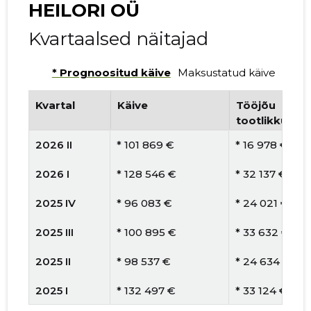
HEILORI OÜ
Kvartaalsed näitajad
* Prognoositud käive
Maksustatud käive
Kvartal
Käive
Tööjõu
tootlikkus
2026 II
* 101 869 €
* 16 978 €
2026 I
* 128 546 €
* 32 137 €
2025 IV
* 96 083 €
* 24 021 €
2025 III
* 100 895 €
* 33 632 €
2025 II
* 98 537 €
* 24 634 €
2025 I
* 132 497 €
* 33 124 €