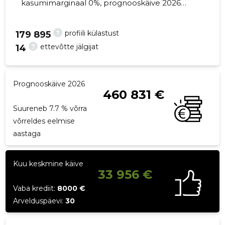
kasumimarginaal 0%, prognooskäive 2026
suureneb 7.7% võrra. Kinnisvara seisuga...
?
profiili külastust
179 895
?
ettevõtte jälgijat
14
26
Prognooskäive 2026
460 831 €
Suureneb 7.7 % võrra
võrreldes eelmise
aastaga
Kuu keskmine käive
33 956 €
Vaba krediit:
8000 €
Arvelduspäevi:
30