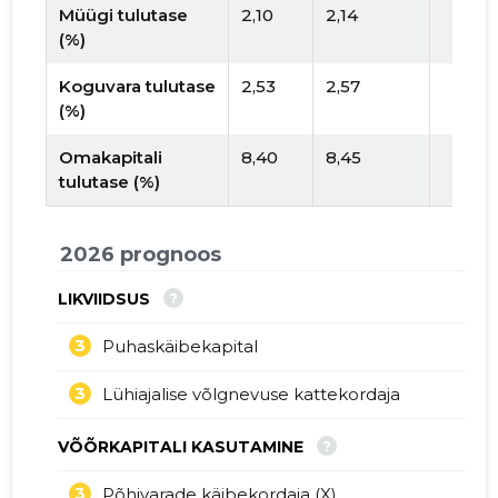
Müügi tulutase
2,10
2,14
(%)
Koguvara tulutase
2,53
2,57
(%)
Omakapitali
8,40
8,45
tulutase (%)
2026 prognoos
?
LIKVIIDSUS
3
Puhaskäibekapital
3
Lühiajalise võlgnevuse kattekordaja
?
VÕÕRKAPITALI KASUTAMINE
3
Põhivarade käibekordaja (X)