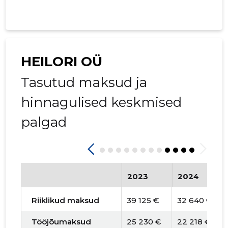
HEILORI OÜ
Tasutud maksud ja
hinnagulised keskmised
palgad
2023
2024
Riiklikud maksud
39 125 €
32 640 €
Tööjõumaksud
25 230 €
22 218 €