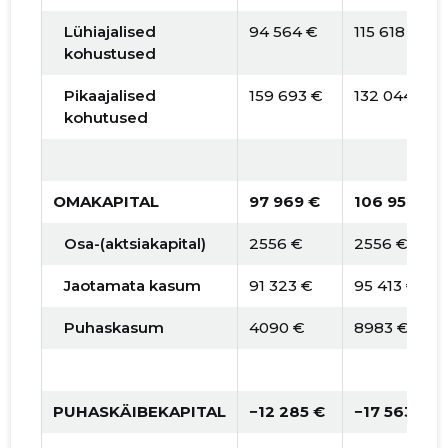
Lühiajalised
94 564 €
115 618 €
kohustused
Pikaajalised
159 693 €
132 044 €
kohutused
OMAKAPITAL
97 969 €
106 952 €
Osa-(aktsiakapital)
2556 €
2556 €
Jaotamata kasum
91 323 €
95 413 €
Puhaskasum
4090 €
8983 €
PUHASKÄIBEKAPITAL
−12 285 €
−17 563 €