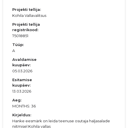
Projekti tellija:
Kohila Vallavalitsus
Projekti tellija
registrikood:
75018851
Tüüp:
A
Avaldamise
kuupäev:
05.03.2026
Esitamise
kuupäev:
13.03.2026
Aeg:
MONTHS: 36
Kirjeldus:
Hanke eesmärk on leida teenuse osutaja haljasalade
niitmisel Kohila vallas