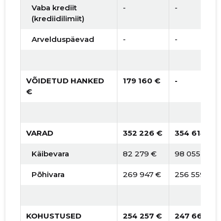
Vaba krediit
-
-
(krediidilimiit)
Arvelduspäevad
-
-
VÕIDETUD HANKED
179 160 €
-
€
VARAD
352 226 €
354 614 €
Käibevara
82 279 €
98 055 €
Põhivara
269 947 €
256 559 €
KOHUSTUSED
254 257 €
247 662 €