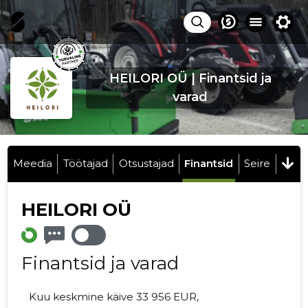
HEILORI OÜ | Finantsid ja
varad
Meedia
Töötajad
Otsustajad
Finantsid
Seire
HEILORI OÜ
Finantsid ja varad
Kuu keskmine käive 33 956 EUR,