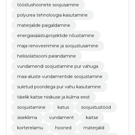
tööstushoonete soojusamine
polyurea tehnoloogia kasutamine
materjalide paigaldamine
energiasäästuprojektide nõustamine
maja renoveerimine ja soojustusamine
heliisolatsiooni parandamine
vundamendi soojustamine pur vahuga
maa-aluste vundamentide soojustamine
suletud pooridega pur vahu kasutamine
täielik kaitse niiskuse ja külma eest
soojustamine
katus
soojustustööd
sisekliima
vundament
kaitse
korterelamu
hooned
materjalid