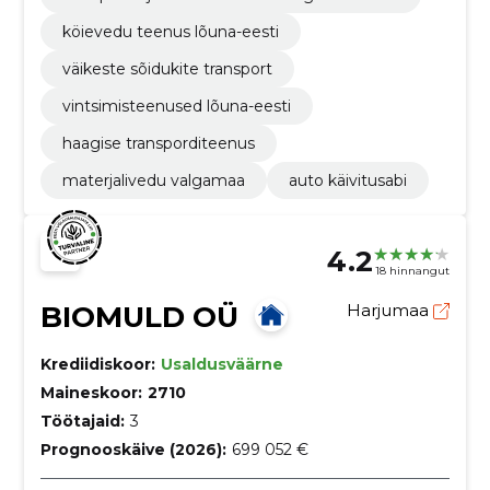
köievedu teenus lõuna-eesti
väikeste sõidukite transport
vintsimisteenused lõuna-eesti
haagise transporditeenus
materjalivedu valgamaa
auto käivitusabi
4.2
18 hinnangut
BIOMULD OÜ
Harjumaa
Krediidiskoor:
Usaldusväärne
Maineskoor:
2710
Töötajaid:
3
Prognooskäive (2026):
699 052 €