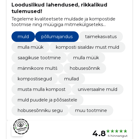
Looduslikud lahendused, rikkalikud
tulemused!
Tegeleme kvaliteetsete muldade ja kompostide
tootmise ning müügiga mitmekülgseteks
põllumajandus- ja aiandusvajadusteks.
muld
põllumajandus
taimekasvatus
mulla müük
komposti sisaldav must muld
saagikuse tootmine
mulla müük
männikoore multš
hobusesõnnik
kompostisegud
mullad
musta mulla kompost
universaalne muld
muld puudele ja põõsastele
hobusesõnniku segu
muu tootmine
4.8
4 hinnangut