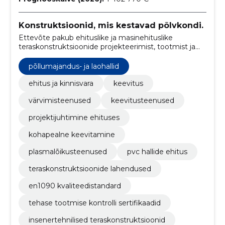
Konstruktsioonid, mis kestavad põlvkondi.
Ettevõte pakub ehituslike ja masinehituslike
teraskonstruktsioonide projekteerimist, tootmist ja
paigaldust. Lisaks valmistatakse PVC halle ning
teostatakse keevitus- ja lõiketöid.
põllumajandus- ja laohallid
ehitus ja kinnisvara
keevitus
värvimisteenused
keevitusteenused
projektijuhtimine ehituses
kohapealne keevitamine
plasmalõikusteenused
pvc hallide ehitus
teraskonstruktsioonide lahendused
en1090 kvaliteedistandard
tehase tootmise kontrolli sertifikaadid
insenertehnilised teraskonstruktsioonid