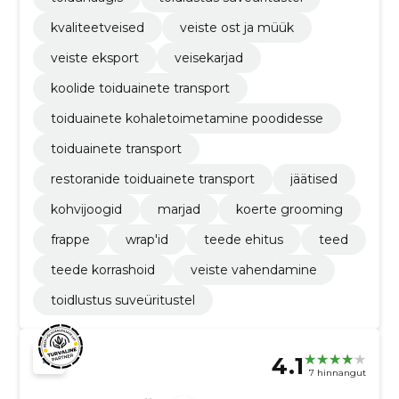
kvaliteetveised
veiste ost ja müük
veiste eksport
veisekarjad
koolide toiduainete transport
toiduainete kohaletoimetamine poodidesse
toiduainete transport
restoranide toiduainete transport
jäätised
kohvijoogid
marjad
koerte grooming
frappe
wrap'id
teede ehitus
teed
teede korrashoid
veiste vahendamine
toidlustus suveüritustel
4.1
7 hinnangut