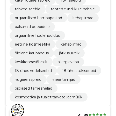
käte hügieenispreid
18-1 seebid
tahked seebid
tooted tundlikule nahale
orgaanilised hambapastad
kehapiimad
palsamid beebidele
orgaaniline huulehooldus
eetiline kosmeetika
kehapiimad
õiglane kaubandus
jätkusuutlik
keskkonnasõbralik
allergiavaba
18-ühes vedelseebid
18-ühes tükiseebid
hügieenispreid
meie tarnijad
õiglased tarneahelad
kosmeetika ja tualetitarvete jaemüük