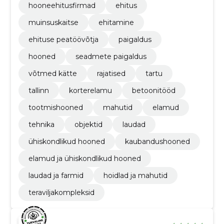
hooneehitusfirmad
ehitus
muinsuskaitse
ehitamine
ehituse peatöövõtja
paigaldus
hooned
seadmete paigaldus
võtmed kätte
rajatised
tartu
tallinn
korterelamu
betoonitööd
tootmishooned
mahutid
elamud
tehnika
objektid
laudad
ühiskondlikud hooned
kaubandushooned
elamud ja ühiskondlikud hooned
laudad ja farmid
hoidlad ja mahutid
teraviljakompleksid