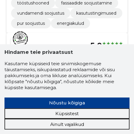
tööstushooned
fassaadide soojustamine
vundamendi soojustus
kasutustingimused
pur soojustus
energiakulud
5.0
1 hinnang
Hindame teie privaatsust
KITEBEST OÜ
Pärnumaa
Kasutame küpsiseid teie sirvimiskogemuse
täiustamiseks, isikupärastatud reklaamide või sisu
Krediidiskoor:
Usaldusväärne
pakkumiseks ja oma liikluse analüüsimiseks. Kui
Maineskoor:
2250
klõpsate "nõustu kõigiga", nõustute kõikide meie
küpsiste kasutamisega.
Töötajaid:
1
Prognooskäive (2026):
21 671 €
Nõustu kõigiga
Lahendused maa all ja peal!
Küpsistest
Meie põhitegevusaladeks on kaevetööd,
Ainult vajalikud
planeerimistööd, võsa lõikus giljotiiniga ning
põllumajandustegevus.