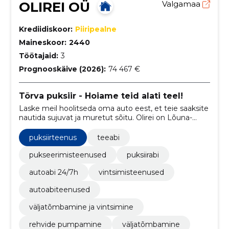
OLIREI OÜ
Valgamaa
Krediidiskoor:
Piiripealne
Maineskoor:
2440
Töötajaid:
3
Prognooskäive (2026):
74 467 €
Tõrva puksiir - Hoiame teid alati teel!
Laske meil hoolitseda oma auto eest, et teie saaksite
nautida sujuvat ja muretut sõitu. Olirei on Lõuna-
Eestis tegutsev ettevõtte, mis on asutatud 2015.
aastal.
puksiirteenus
teeabi
pukseerimisteenused
puksiirabi
autoabi 24/7h
vintsimisteenused
autoabiteenused
väljatõmbamine ja vintsimine
rehvide pumpamine
väljatõmbamine