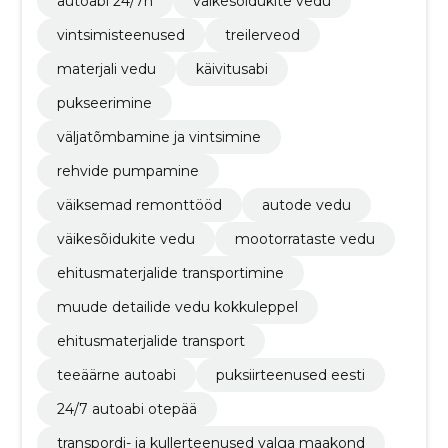
autoabi 24/7h
väikesõidukite vedu
vintsimisteenused
treilerveod
materjali vedu
käivitusabi
pukseerimine
väljatõmbamine ja vintsimine
rehvide pumpamine
väiksemad remonttööd
autode vedu
väikesõidukite vedu
mootorrataste vedu
ehitusmaterjalide transportimine
muude detailide vedu kokkuleppel
ehitusmaterjalide transport
teeäärne autoabi
puksiirteenused eesti
24/7 autoabi otepää
transpordi- ja kullerteenused valga maakond