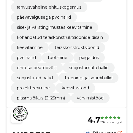
rahvusvaheline ehituskogemus
päevavalgusega pvc hallid
sise- ja välistingimustes keevitamine
kohandatud teraskonstruktsioonide disain
keevitamine
teraskonstruktsioonid
pvc hallid
tootmine
paigaldus
ehituse peatöövõtt
soojustamata hallid
soojustatud hallid
treening- ja spordihallid
projekteerimine
keevitustööd
plasmalõikus (3–25mm)
värvimistööd
4.7
126 hinnangut