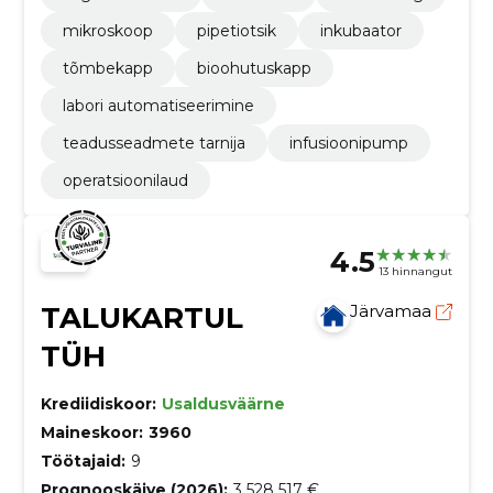
mikroskoop
pipetiotsik
inkubaator
tõmbekapp
bioohutuskapp
labori automatiseerimine
teadusseadmete tarnija
infusioonipump
operatsioonilaud
4.5
13 hinnangut
TALUKARTUL
Järvamaa
TÜH
Krediidiskoor:
Usaldusväärne
Maineskoor:
3960
Töötajaid:
9
Prognooskäive (2026):
3 528 517 €