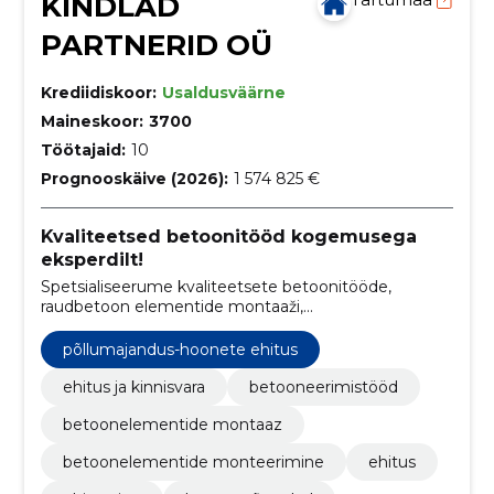
KINDLAD
PARTNERID OÜ
Krediidiskoor:
Usaldusväärne
Maineskoor:
3700
Töötajaid:
10
Prognooskäive (2026):
1 574 825 €
Kvaliteetsed betoonitööd kogemusega
eksperdilt!
Spetsialiseerume kvaliteetsete betoonitööde,
raudbetoon elementide montaaži,
metallkonstruktsioonide paigalduse ning sandwich
paneelide ehituslahenduste pakkumisele.
põllumajandus-hoonete ehitus
ehitus ja kinnisvara
betooneerimistööd
betoonelementide montaaz
betoonelementide monteerimine
ehitus