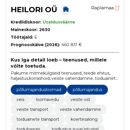
HEILORI OÜ
Raplamaa
Krediidiskoor:
Usaldusväärne
Maineskoor:
2630
Töötajaid:
6
Prognooskäive (2026):
460 831 €
Kus iga detail loeb – teenused, millele
võite toetuda.
Pakume mitmekülgseid teenuseid, teede ehitus,
haljastus,korrashoid, veiste vahendamine, toiduainete
transport, koertesalong ja toidlustus suveüritustel.
põllumajandusloomad
põllumajandus
veis
loomavedu
veiste ost
veiste transport
veiste vahendamine
toiduainete transport
koertesalong
toiduhaagis
toidlustus suveüritustel