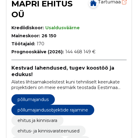
MAPRI EHITUS
Tartumaa
OÜ
Krediidiskoor:
Usaldusväärne
Maineskoor:
26 150
Töötajaid:
170
Prognooskäive (2026):
144 468 149 €
Kestvad lahendused, tugev koostöö ja
edukus!
Alates lihtsamakoelistest kuni tehniliselt keerukate
projektideni on meie eesmärk teostada Eestimaa
pinnal kestvaid lahendusi. Kogu projektitsükli vältel
toimub tihe koostöö tellijaga. Selline lähenemine
põllumajandus
eeldab meie meeskonnalt laitmatut kompetentsi
erinevates ehitusvaldkondades.
põllumajandusobjektide rajamine
ehitus ja kinnisvara
ehitus- ja kinnisvarateenused