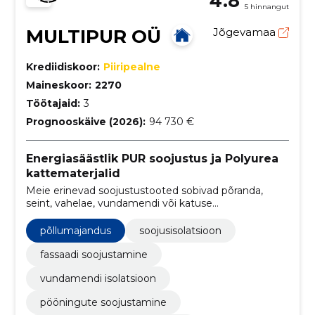
4.8
5 hinnangut
MULTIPUR OÜ
Jõgevamaa
Krediidiskoor:
Piiripealne
Maineskoor:
2270
Töötajaid:
3
Prognooskäive (2026):
94 730 €
Energiasäästlik PUR soojustus ja Polyurea
kattematerjalid
Meie erinevad soojustustooted sobivad põranda,
seint, vahelae, vundamendi või katuse
soojustamiseks!
põllumajandus
soojusisolatsioon
fassaadi soojustamine
vundamendi isolatsioon
pööningute soojustamine