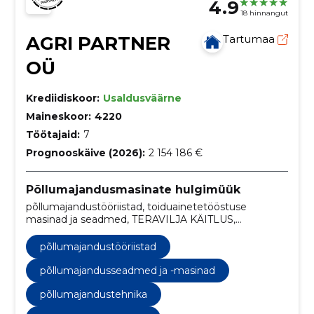
4.9
18 hinnangut
AGRI PARTNER
Tartumaa
OÜ
Krediidiskoor:
Usaldusväärne
Maineskoor:
4220
Töötajaid:
7
Prognooskäive (2026):
2 154 186 €
Põllumajandusmasinate hulgimüük
põllumajandustööriistad, toiduainetetööstuse
masinad ja seadmed, TERAVILJA KÄITLUS,
TENTHALLID, MULLA JA TAIME ANALÜSAATORID,
aiandusseadmed, Põllumajandusseadmed ja -
põllumajandustööriistad
masinad, põllumajandustehnika, põllumajands
tarvikud, põllumajandus tehnika
põllumajandusseadmed ja -masinad
põllumajandustehnika