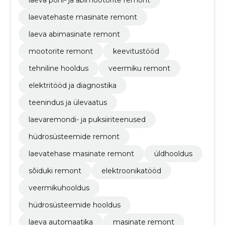
laevatehaste masinate remont
laeva abimasinate remont
mootorite remont
keevitustööd
tehniline hooldus
veermiku remont
elektritööd ja diagnostika
teenindus ja ülevaatus
laevaremondi- ja puksiiriteenused
hüdrosüsteemide remont
laevatehase masinate remont
üldhooldus
sõiduki remont
elektroonikatööd
veermikuhooldus
hüdrosüsteemide hooldus
laeva automaatika
masinate remont