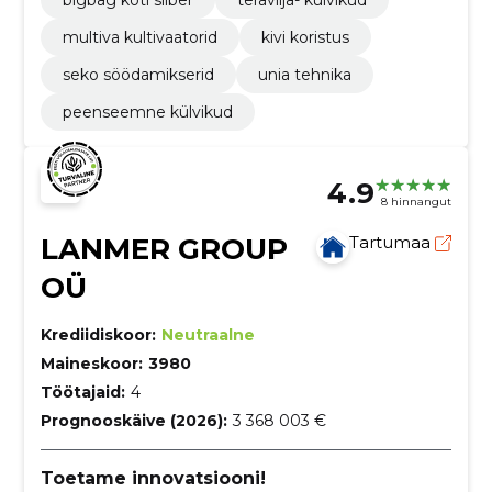
multiva kultivaatorid
kivi koristus
seko söödamikserid
unia tehnika
peenseemne külvikud
4.9
8 hinnangut
LANMER GROUP
Tartumaa
OÜ
Krediidiskoor:
Neutraalne
Maineskoor:
3980
Töötajaid:
4
Prognooskäive (2026):
3 368 003 €
Toetame innovatsiooni!