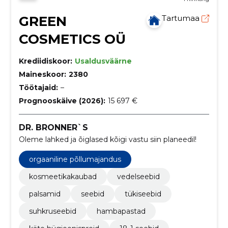
GREEN
Tartumaa
COSMETICS OÜ
Krediidiskoor:
Usaldusväärne
Maineskoor:
2380
Töötajaid:
–
Prognooskäive (2026):
15 697 €
DR. BRONNER`S
Oleme lahked ja õiglased kõigi vastu siin planeedil!
orgaaniline põllumajandus
kosmeetikakaubad
vedelseebid
palsamid
seebid
tükiseebid
suhkruseebid
hambapastad