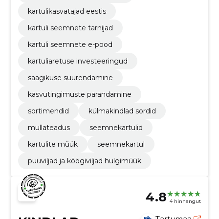
kartulikasvatajad eestis
kartuli seemnete tarnijad
kartuli seemnete e-pood
kartuliaretuse investeeringud
saagikuse suurendamine
kasvutingimuste parandamine
sortimendid
külmakindlad sordid
mullateadus
seemnekartulid
kartulite müük
seemnekartul
puuviljad ja köögiviljad hulgimüük
4.8
4 hinnangut
Tartumaa