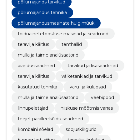
põllumajands tarvikud
põllumajandus tehnika
põllumajandusmasinate hulgimüük
toiduainetetööstuse masinad ja seadmed
teravilja käitlus
tenthallid
mulla ja taime analüsaatorid
aiandusseadmed
tarvikud ja lisaseadmed
teravilja käitlus
väiketanklad ja tarvikud
kasutatud tehnika
varu- ja kuluosad
mulla ja taime analüsaatorid
veebipood
linnupeletajad
niiskuse mõõtmis varras
teejet paralleelsõidu seadmed
kombaini sõelad
soojuskiirgurid
bigbag koti siiber
teravilja- külvikud