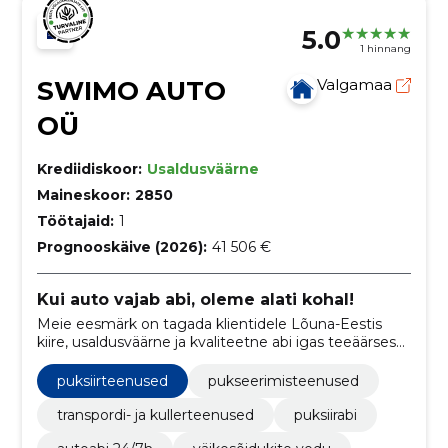
5.0
1 hinnang
SWIMO AUTO
Valgamaa
OÜ
Krediidiskoor:
Usaldusväärne
Maineskoor:
2850
Töötajaid:
1
Prognooskäive (2026):
41 506 €
Kui auto vajab abi, oleme alati kohal!
Meie eesmärk on tagada klientidele Lõuna-Eestis
kiire, usaldusväärne ja kvaliteetne abi igas teeäärses
hädaolukorras, olles valmis reageerima
ööpäevaringselt.
puksiirteenused
pukseerimisteenused
transpordi- ja kullerteenused
puksiirabi