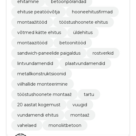
ehitamine
betoonpõrandad
ehituse peatöövõtja
hooneehitusfirmad
montaažitööd
tööstushoonete ehitus
võtmed kätte ehitus
üldehitus
montaazitööd
betoonitööd
sandwich-paneelide paigaldus
rostverkid
lintvundamendid
plaatvundamendid
metallkonstruktsioonid
viilhallide monteerimine
tööstushoonete montaaž
tartu
20 aastat kogemust
vuugid
vundamendi ehitus
montaaž
vahelaed
monoliitbetoon