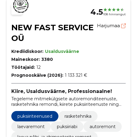
4.5
108 hinnangut
NEW FAST SERVICE
Harjumaa
OÜ
Krediidiskoor:
Usaldusväärne
Maineskoor:
3380
Töötajaid:
12
Prognooskäive (2026):
1 133 321 €
Kiire, Usaldusväärne, Professionaalne!
Tegeleme mitmekülgsete autoremonditeenuste,
rasketehnika remondi, kiirete puksiiriteenuste ning
laevaremonditeenustega, pakkudes klientidele
professionaalset ja usaldusväärset abi sõidukite
puksiiriteenused
rasketehnika
hooldamisel ja remontimisel.
laevaremont
puksiiriabi
autoremont
laeva põhi- ja abimootorite remont