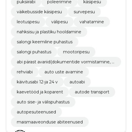
puksiirabi
poleerimine
käsipesu
väikebusside käsipesu
survepesu
leotuspesu
välipesu
vahatamine
nahksisu ja plastiku hooldamine
salongi keemiline puhastus
salongi puhastus
mootoripesu
abi pärast avariid(dokumentide vormistamine, k
aardistamine)
rehviabi
auto uste avamine
käivitusabi 12-ja 24 v
autoabi
kaevetööd ja koparent
autode transport
auto sise- ja välispuhastus
autopesuteenused
maismaaveonduse abiteenused