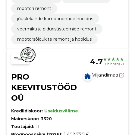
mootori remont
jõuülekande komponentide hooldus
veermiku ja pidurisüsteemide remont
mootorsõidukite remont ja hooldus
4.7
7 hinnangut
PRO
Viljandimaa
KEEVITUSTÖÖD
OÜ
Krediidiskoor:
Usaldusväärne
Maineskoor:
3320
Töötajaid:
11
Prognooskäive (2026):
1 402 770 €