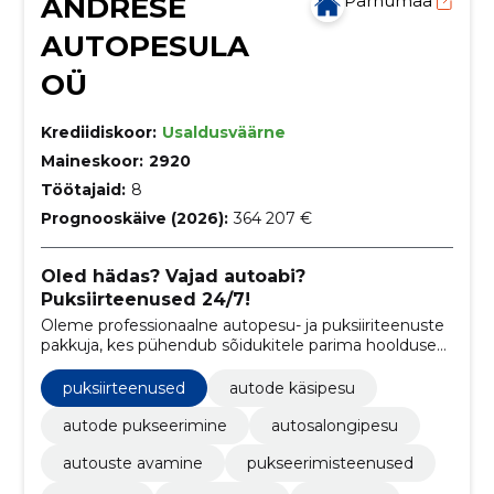
ANDRESE
Pärnumaa
AUTOPESULA
OÜ
Krediidiskoor:
Usaldusväärne
Maineskoor:
2920
Töötajaid:
8
Prognooskäive (2026):
364 207 €
Oled hädas? Vajad autoabi?
Puksiirteenused 24/7!
Oleme professionaalne autopesu- ja puksiiriteenuste
pakkuja, kes pühendub sõidukitele parima hoolduse
pakkumisele Pärnus ja selle ümbruses.
puksiirteenused
autode käsipesu
autode pukseerimine
autosalongipesu
autouste avamine
pukseerimisteenused