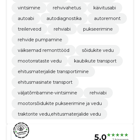
vintsimine
rehvivahetus
käivitusabi
autoabi
autodiagnostika
autoremont
treilerveod
rehviabi
pukseerimine
rehvide pumpamine
väiksemad remonttööd
sõidukite vedu
mootorrataste vedu
kaubikute transport
ehitusmaterjalide transportimine
ehitusmasinate transport
väljatõmbamine-vintsimine
rehviabi
mootorsõidukite pukseerimine ja vedu
traktorite vedu,ehitusmaterjalide vedu
5.0
1 hinnang