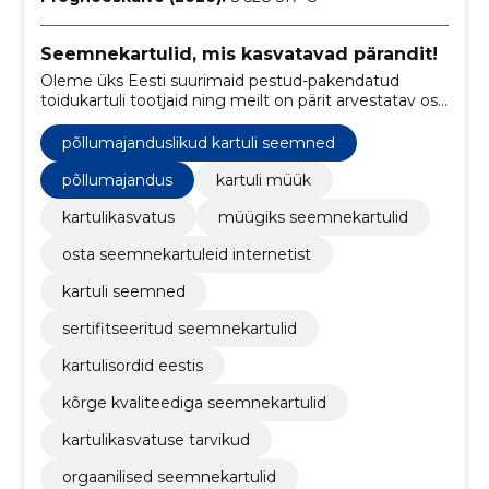
Seemnekartulid, mis kasvatavad pärandit!
Oleme üks Eesti suurimaid pestud-pakendatud
toidukartuli tootjaid ning meilt on pärit arvestatav osa
Eestis müüdavast sertifitseeritud seemnekartulist.
põllumajanduslikud kartuli seemned
põllumajandus
kartuli müük
kartulikasvatus
müügiks seemnekartulid
osta seemnekartuleid internetist
kartuli seemned
sertifitseeritud seemnekartulid
kartulisordid eestis
kõrge kvaliteediga seemnekartulid
kartulikasvatuse tarvikud
orgaanilised seemnekartulid