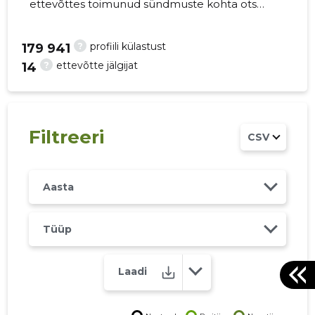
ettevõttes toimunud sündmuste kohta otse
oma mobiili, veebi või emailile. Õiged otsused
õigel ajal!
?
profiili külastust
179 941
?
ettevõtte jälgijat
14
26
Filtreeri
CSV
Aasta
Tüüp
Laadi