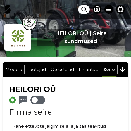
HEILORI OÜ | Seire
sündmused
Meedia
Töötajad
Otsustajad
Finantsid
Seire
HEILORI OÜ
Firma seire
Pane ettevõte jälgimise alla ja saa teavitusi