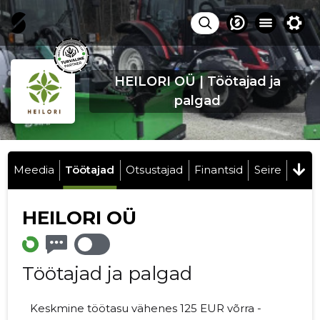
HEILORI OÜ | Töötajad ja
palgad
Meedia
Töötajad
Otsustajad
Finantsid
Seire
HEILORI OÜ
Töötajad ja palgad
Keskmine töötasu vähenes 125 EUR võrra -