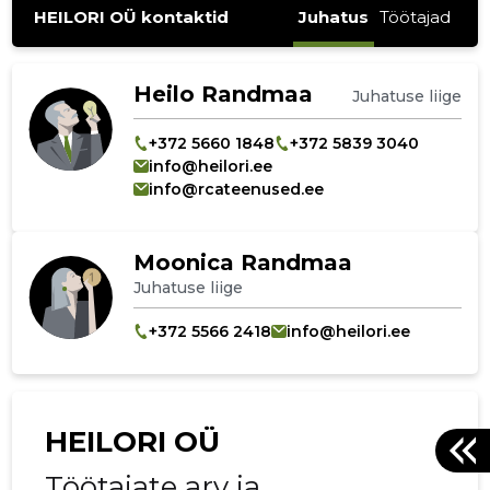
HEILORI OÜ kontaktid
Juhatus
Töötajad
Heilo Randmaa
Juhatuse liige
+372 5660 1848
+372 5839 3040
info@heilori.ee
info@rcateenused.ee
Moonica Randmaa
Juhatuse liige
+372 5566 2418
info@heilori.ee
HEILORI OÜ
Töötajate arv ja