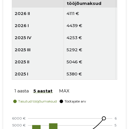
tööjõumaksud
arv
2026 II
4111 €
6
2026 I
4439 €
4
2025 IV
4253 €
4
2025 III
5292 €
3
2025 II
5046 €
4
2025 I
5380 €
4
2024 IV
5583 €
4
1 aasta
5 aastat
MAX
2024 III
5465 €
4
2024 II
5835 €
8
2024 I
5335 €
5