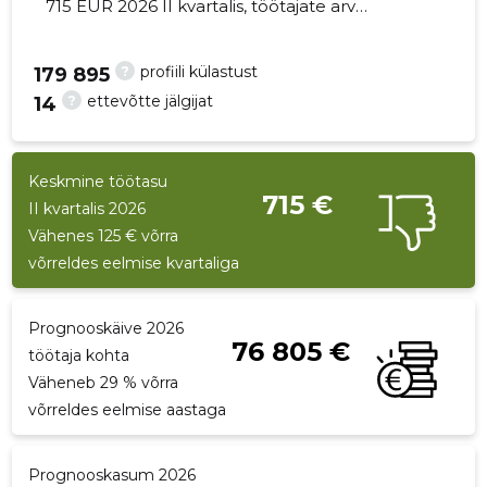
715 EUR 2026 II kvartalis, töötajate arv
suurenes 2 võrra - 6 töötajat
?
profiili külastust
179 895
?
ettevõtte jälgijat
14
26
Keskmine töötasu
715 €
II kvartalis 2026
Vähenes 125 € võrra
võrreldes eelmise kvartaliga
Prognooskäive 2026
76 805 €
töötaja kohta
Väheneb 29 % võrra
võrreldes eelmise aastaga
Prognooskasum 2026