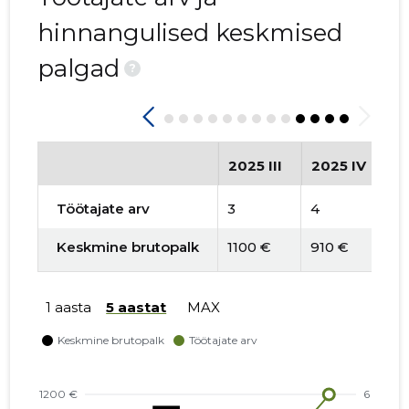
hinnangulised keskmised
palgad
?
2025 III
2025 IV
2
Töötajate arv
3
4
4
Keskmine brutopalk
1100 €
910 €
8
1 aasta
5 aastat
MAX