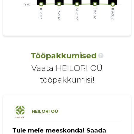
2021 I
4690 €
6
2020 IV
4866 €
5
2020 III
2549 €
5
2020 II
3190 €
5
Tööpakkumised
?
2020 I
3886 €
5
Vaata HEILORI OÜ
2019 IV
2958 €
5
tööpakkumisi!
2019 III
3273 €
5
2019 II
3066 €
5
2019 I
3059 €
5
HEILORI OÜ
2018 IV
4283 €
4
Tule meie meeskonda! Saada