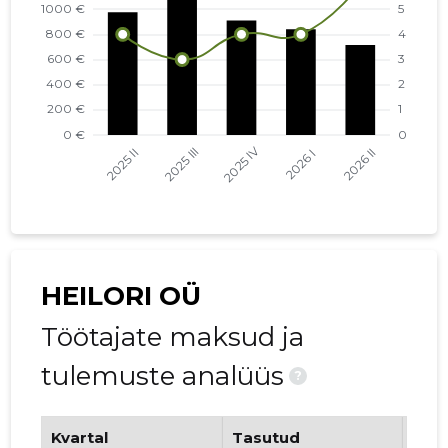
HEILORI OÜ
Töötajate maksud ja
tulemuste analüüs
?
Kvartal
Tasutud
Tööt