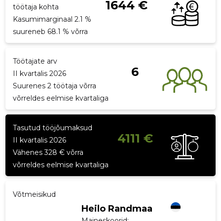
1644 €
töötaja kohta
Kasumimarginaal 2.1 %
suureneb 68.1 % võrra
Töötajate arv
6
II kvartalis 2026
Suurenes 2 töötaja võrra
võrreldes eelmise kvartaliga
Tasutud tööjõumaksud
4111 €
II kvartalis 2026
Vähenes 328 € võrra
võrreldes eelmise kvartaliga
Võtmeisikud
Heilo Randmaa
Maineskoorid:
...