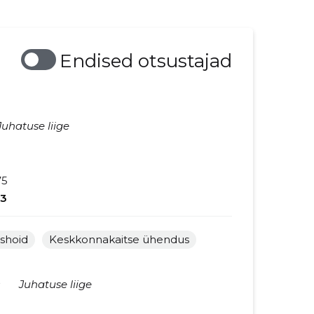
Endised otsustajad
Juhatuse liige
75
3
ashoid
Keskkonnakaitse ühendus
★
Juhatuse liige