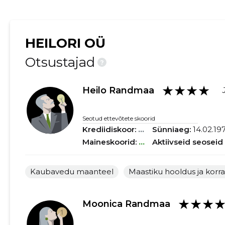
HEILORI OÜ
Otsustajad
?
★★★★
Heilo Randmaa
Seotud ettevõtete skoorid
Krediidiskoor:
...
Sünniaeg:
14.02.19
Maineskoorid:
...
Aktiivseid seoseid
Kaubavedu maanteel
Maastiku hooldus ja korr
★★★
Moonica Randmaa