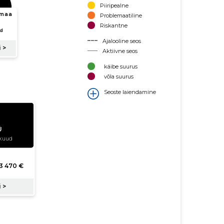
Piiripealne
Problemaatiline
Riskantne
Ajalooline seos
Aktiivne seos
käibe suurus
võla suurus
Seoste laiendamine