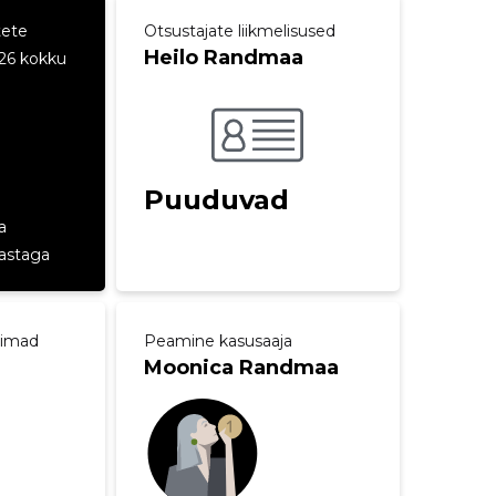
tete
Otsustajate liikmelisused
Heilo Randmaa
26 kokku
Puuduvad
a
aastaga
aimad
Peamine kasusaaja
Moonica Randmaa