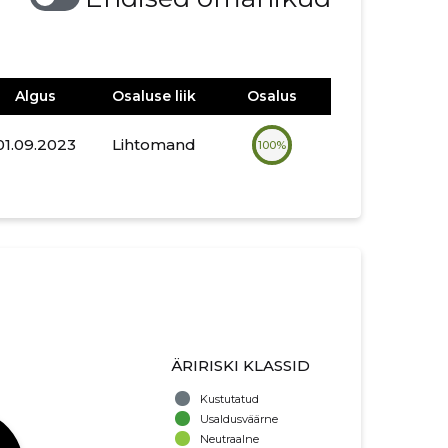
Algus
Osaluse liik
Osalus
01.09.2023
Lihtomand
100%
ÄRIRISKI KLASSID
Kustutatud
Usaldusväärne
Neutraalne