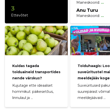
Maineskoorid:
...
3
Anu Turu
Ettevõtet
Maineskoorid:
...
Kuidas tagada
Toiduhaagis: Lo
toiduaineid transportides
suveüritustel mai
nende värskus?
meeldejääv kog
Kujutage ette ideaalset
Suveüritused pak
hommikut: päikesetõus,
suurepärast võimal
linnulaul ja ...
meeldejäävaid ...