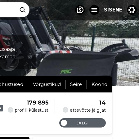
SISENE
susaaja
ukamad
ohustused
Võrgustikud
Seire
Koond
179 895
14
?
?
profiili külastust
ettevõtte jälgijat
JÄLGI