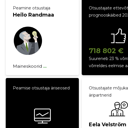
Peamine otsustaja
Otsustajate ettevõ
Heilo Randmaa
prognooskäibed 20
718 802 €
Suureneb 23 % võrr
võrreldes eelmise 
Maineskoorid
...
Peamise otsustaja äriseosed
Otsustajate mõjuk
Heilo Randmaa
äripartnerid
Eela Velström