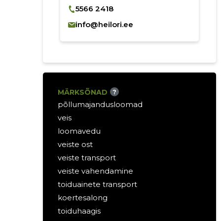
5566 2418
info@heilori.ee
MÄRKSÕNAD
?
põllumajandusloomad
veis
loomavedu
veiste ost
veiste transport
veiste vahendamine
toiduainete transport
koertesalong
toiduhaagis