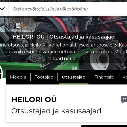
HEILORI OÜ | Otsustajad ja kasusaajad
e otsustaja Heilo R., kellel on aktiivseid äriseoseid 3. Ka
stikus võib esineda varade netoväärtuses muutusi. Mõj
äripartnerid...
Meedia
Töötajad
Otsustajad
Finantsid
K
HEILORI OÜ
Otsustajad ja kasusaajad