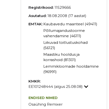
Registrikood:
11529666
Asutatud:
18.08.2008 (17 aastat)
EMTAK:
Kaubavedu maanteel (49411)
Põllumajandustoorme
vahendamine (46111)
Liikuvad toitlustuskohad
(56121)
Maastiku hooldus ja
korrashoid (81301)
Lemmikloomade hooldamine
(96991)
KMKR:
EE101248444 (algus 25.08.08)
ENDISED NIMED
Osaühing Remixer