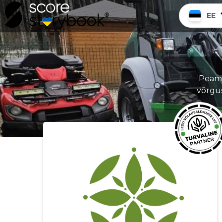
EE
Peamin
võrgu