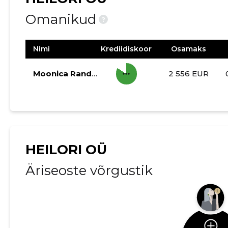
Omanikud
?
Nimi
Krediidiskoor
Osamaks
more_horiz
Moonica Randmaa
2 556 EUR
HEILORI OÜ
Äriseoste võrgustik