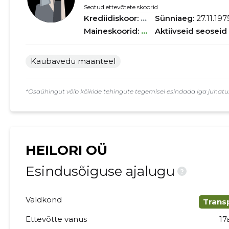
Seotud ettevõtete skoorid
Krediidiskoor:
...
Sünniaeg:
27.11.197
Maineskoorid:
...
Aktiivseid seoseid
Kaubavedu maanteel
*Osaühingut võib kõikide tehingute tegemisel esindada iga juhatuse
HEILORI OÜ
Esindusõiguse ajalugu
?
Valdkond
Trans
Ettevõtte vanus
17