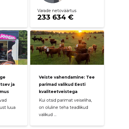
Varade netoväärtus
233 634 €
oge
Veiste vahendamine: Tee
tsev ja
parimad valikud Eesti
emus
kvaliteetveistega
uvad
Kui otsid parimat veiseliha,
ust luua
on oluline teha teadlikud
valikud ...