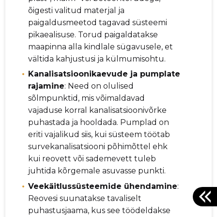
õigesti valitud materjal ja
paigaldusmeetod tagavad süsteemi
pikaealisuse. Torud paigaldatakse
maapinna alla kindlale sügavusele, et
vältida kahjustusi ja külmumisohtu.
Kanalisatsioonikaevude ja pumplate
rajamine
: Need on olulised
sõlmpunktid, mis võimaldavad
vajaduse korral kanalisatsioonivõrke
puhastada ja hooldada. Pumplad on
eriti vajalikud siis, kui süsteem töötab
survekanalisatsiooni põhimõttel ehk
kui reovett või sademevett tuleb
juhtida kõrgemale asuvasse punkti.
Veekäitlussüsteemide ühendamine
:
Reovesi suunatakse tavaliselt
puhastusjaama, kus see töödeldakse