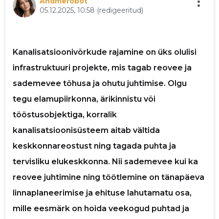
Andmerobot
05.12.2025, 10:58
(redigeeritud)
p
Kanalisatsioonivõrkude rajamine on üks olulisi
infrastruktuuri projekte, mis tagab reovee ja
sademevee tõhusa ja ohutu juhtimise. Olgu
tegu elamupiirkonna, ärikinnistu või
tööstusobjektiga, korralik
kanalisatsioonisüsteem aitab vältida
keskkonnareostust ning tagada puhta ja
tervisliku elukeskkonna. Nii sademevee kui ka
reovee juhtimine ning töötlemine on tänapäeva
linnaplaneerimise ja ehituse lahutamatu osa,
Saaja e-mail
mille eesmärk on hoida veekogud puhtad ja