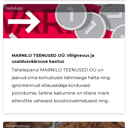
Nutulugu
MARNILO TEENUSED OÜ: Võlgnevus ja
usaldusväärsuse kaotus
Tähelepanu! MARNILO TEENUSED OÜ on
jäänud oma kohustuste täitmisega hätta ning
ignoreerinud võlausaldaja korduvaid
pöördumisi. Selline käitumine on tõsine märk
ettevõtte vähesest koostöövalmidusest ning
võib ohustada ka tulevasi äripartnereid. 📌
Võlausaldajatele tekitatud kahju kokku: 390,13
EUR. Ettevõtte juhtkonda kuulus võlgnevuste
Arvamuslugu