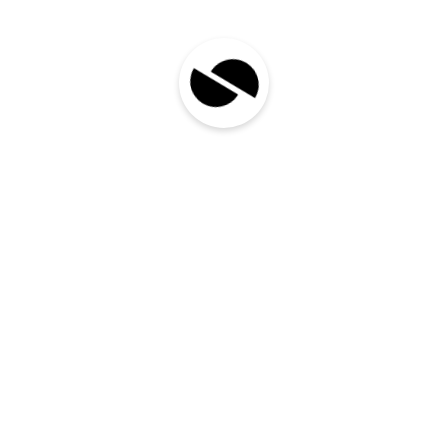
toimivale infrastruktuurile. Mis on trasside ja
kaevikute kaevamine? Trasside ja kaevikute
kaevamine viitab protsessile, kus maapinda
kaevatakse selleks, et paigaldada maa-alused
torustikud, kaablid ja muud taristuelemendid.
Kaevetööd võivad