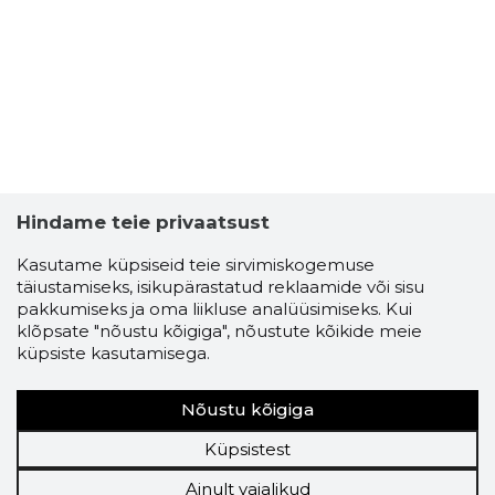
Hindame teie privaatsust
Kasutame küpsiseid teie sirvimiskogemuse
täiustamiseks, isikupärastatud reklaamide või sisu
pakkumiseks ja oma liikluse analüüsimiseks. Kui
klõpsate "nõustu kõigiga", nõustute kõikide meie
küpsiste kasutamisega.
Nõustu kõigiga
Küpsistest
Ainult vajalikud