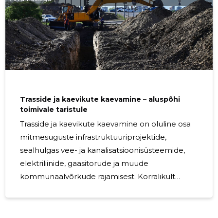
torustike rajamist kui ka vanade süsteemide
renoveerimist, et tagada veesüsteemide
töökindlus ja ohutus. Mis on
veevarustussüsteemide ehitus?
Veevarustussüsteemide ehitus viitab protsessile,
mille käigus paigaldatakse joogiveevarustust
tagavad
Trasside ja kaevikute kaevamine – aluspõhi
toimivale taristule
Trasside ja kaevikute kaevamine on oluline osa
mitmesuguste infrastruktuuriprojektide,
sealhulgas vee- ja kanalisatsioonisüsteemide,
elektriliinide, gaasitorude ja muude
kommunaalvõrkude rajamisest. Korralikult
planeeritud ja teostatud kaevetööd tagavad, et
vajalikud torustikud ja kaablid paigaldatakse
õigesti ja turvaliselt, luues usaldusväärse aluse