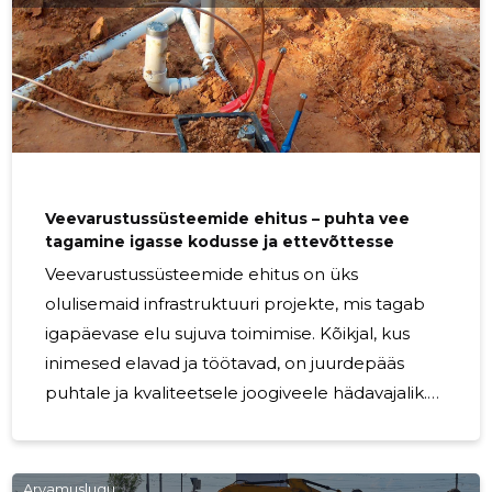
tekkimise ajal Marko Niilus , kes alustas
ettevõtlusega 29 aastat tagasi 25 aastaselt.
Tema juhitavate ettevõtete 2026. aasta
kogukäive oli 169.14 tuhat EUR , samas kui
töötajate keskmine brutopalk jäi 975,0 EUR
juurde. Kuigi Marko Niilus tegutseb
Veevarustussüsteemide ehitus – puhta vee
tagamine igasse kodusse ja ettevõttesse
Veevarustussüsteemide ehitus on üks
olulisemaid infrastruktuuri projekte, mis tagab
igapäevase elu sujuva toimimise. Kõikjal, kus
inimesed elavad ja töötavad, on juurdepääs
puhtale ja kvaliteetsele joogiveele hädavajalik.
See puudutab nii eramaju, korterelamuid kui ka
ärirajatisi ja tootmisettevõtteid.
Veevarustussüsteemide ehitus hõlmab nii uute
Arvamuslugu