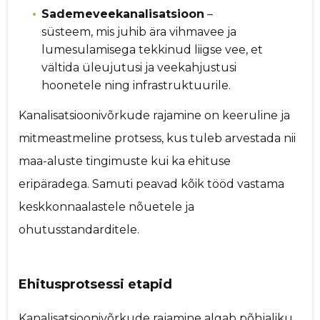
Sademeveekanalisatsioon
–
süsteem, mis juhib ära vihmavee ja
lumesulamisega tekkinud liigse vee, et
vältida üleujutusi ja veekahjustusi
hoonetele ning infrastruktuurile.
Kanalisatsioonivõrkude rajamine on keeruline ja
mitmeastmeline protsess, kus tuleb arvestada nii
maa-aluste tingimuste kui ka ehituse
eripäradega. Samuti peavad kõik tööd vastama
keskkonnaalastele nõuetele ja
ohutusstandarditele.
Ehitusprotsessi etapid
Kanalisatsioonivõrkude rajamine algab põhjaliku