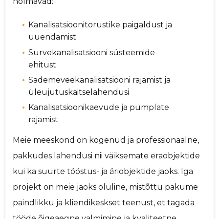
hõlmavad:
Kanalisatsioonitorustike paigaldust ja
uuendamist
Survekanalisatsiooni süsteemide
ehitust
Sademeveekanalisatsiooni rajamist ja
üleujutuskaitselahendusi
Kanalisatsioonikaevude ja pumplate
rajamist
Meie meeskond on kogenud ja professionaalne,
pakkudes lahendusi nii väiksemate eraobjektide
kui ka suurte tööstus- ja äriobjektide jaoks. Iga
projekt on meie jaoks oluline, mistõttu pakume
paindlikku ja kliendikeskset teenust, et tagada
tööde õigeaegne valmimine ja kvaliteetne