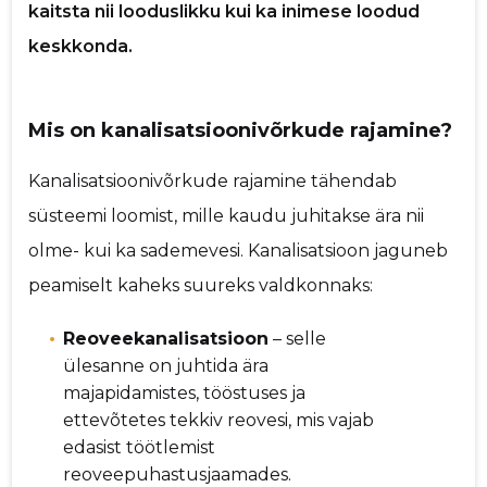
kaitsta nii looduslikku kui ka inimese loodud
Sinu nimi
keskkonda.
Sinu kommentaar
Mis on kanalisatsioonivõrkude rajamine?
Kanalisatsioonivõrkude rajamine tähendab
süsteemi loomist, mille kaudu juhitakse ära nii
olme- kui ka sademevesi. Kanalisatsioon jaguneb
peamiselt kaheks suureks valdkonnaks:
Reoveekanalisatsioon
– selle
ülesanne on juhtida ära
majapidamistes, tööstuses ja
ettevõtetes tekkiv reovesi, mis vajab
edasist töötlemist
reoveepuhastusjaamades.