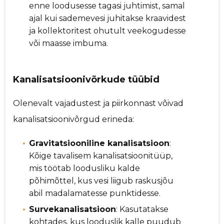
enne loodusesse tagasi juhtimist, samal
ajal kui sademevesi juhitakse kraavidest
ja kollektoritest ohutult veekogudesse
või maasse imbuma.
Kanalisatsioonivõrkude tüübid
Olenevalt vajadustest ja piirkonnast võivad
kanalisatsioonivõrgud erineda:
Gravitatsiooniline kanalisatsioon
:
Kõige tavalisem kanalisatsioonitüüp,
mis töötab loodusliku kalde
põhimõttel, kus vesi liigub raskusjõu
abil madalamatesse punktidesse.
Survekanalisatsioon
: Kasutatakse
kohtades, kus looduslik kalle puudub