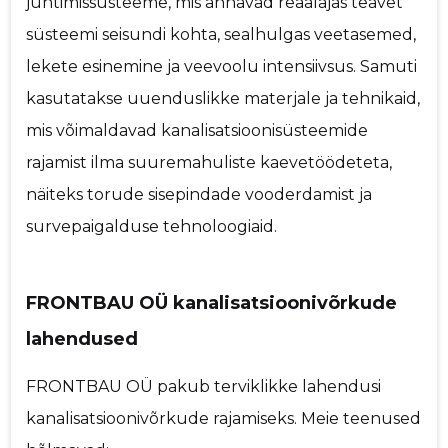
juhtimissüsteeme, mis annavad reaalajas teavet
süsteemi seisundi kohta, sealhulgas veetasemed,
lekete esinemine ja veevoolu intensiivsus. Samuti
kasutatakse uuenduslikke materjale ja tehnikaid,
mis võimaldavad kanalisatsioonisüsteemide
rajamist ilma suuremahuliste kaevetöödeteta,
näiteks torude sisepindade vooderdamist ja
survepaigalduse tehnoloogiaid.
FRONTBAU OÜ kanalisatsioonivõrkude
lahendused
FRONTBAU OÜ pakub terviklikke lahendusi
kanalisatsioonivõrkude rajamiseks. Meie teenused