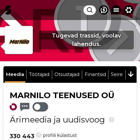
Tugevad trassid, voolav
lahendus.
Meedia
Töötajad
Otsustajad
Finantsid
Seire
MARNILO TEENUSED OÜ
Ärimeedia ja uudisvoog
?
?
profiili külastust
330 443