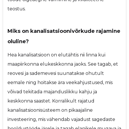
teostus.
Miks on kanalisatsioonivõrkude rajamine
oluline?
Hea kanalisatsioon on elutähtis nii linna kui
maapiirkonna elukeskkonna jaoks. See tagab, et
reovesi ja sademevesi suunatakse ohutult
eemale ning hoitakse ära veekahjustused, mis
võivad tekitada majanduslikku kahju ja
keskkonna saastet. Korralikult rajatud
kanalisatsioonisüsteem on pikaajaline
investeering, mis vähendab vajadust sagedaste
hooldustööde järele ja tagab elanikele mugava ja