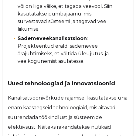
või on liiga väike, et tagada veevool. Siin
kasutatakse pumbajaamu, mis
survestavad süsteemi ja tagavad vee
liikumise.
Sademeveekanalisatsioon
:
Projekteeritud eraldi sademevee
ärajuhtimiseks, et vältida üleujutusi ja
vee kogunemist asulatesse.
Uued tehnoloogiad ja innovatsioonid
Kanalisatsioonivõrkude rajamisel kasutatakse üha
enam kaasaegseid tehnoloogiaid, mis aitavad
suurendada töökindlust ja süsteemide
efektiivsust. Näiteks rakendatakse nutikaid