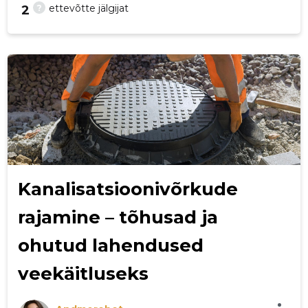
?
ettevõtte jälgijat
2
-43
Kanalisatsioonivõrkude
rajamine – tõhusad ja
ohutud lahendused
veekäitluseks