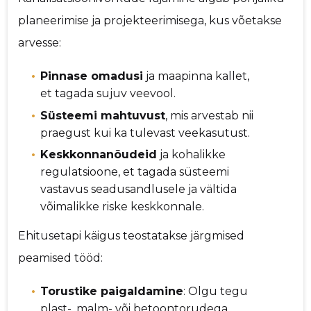
planeerimise ja projekteerimisega, kus võetakse
arvesse:
Pinnase omadusi
ja maapinna kallet,
et tagada sujuv veevool.
Süsteemi mahtuvust
, mis arvestab nii
praegust kui ka tulevast veekasutust.
Keskkonnanõudeid
ja kohalikke
regulatsioone, et tagada süsteemi
vastavus seadusandlusele ja vältida
võimalikke riske keskkonnale.
Ehitusetapi käigus teostatakse järgmised
peamised tööd:
Torustike paigaldamine
: Olgu tegu
plast-, malm- või betoontorudega,