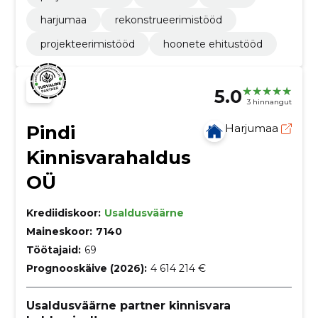
harjumaa
rekonstrueerimistööd
projekteerimistööd
hoonete ehitustööd
5.0
3 hinnangut
Pindi
Harjumaa
Kinnisvarahaldus
OÜ
Krediidiskoor:
Usaldusväärne
Maineskoor:
7140
Töötajaid:
69
Prognooskäive (2026):
4 614 214 €
Usaldusväärne partner kinnisvara