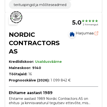
terituspingid ja mõõteseadmed
5.0
2 hinnangut
NORDIC
Harjumaa
CONTRACTORS
AS
Krediidiskoor:
Usaldusväärne
Maineskoor:
9140
Töötajaid:
16
Prognooskäive (2026):
1 099 842 €
Ehitame aastast 1989
Ehitame aastast 1989 Nordic Contractors AS on
ehitus- ja kinnisvaraturul tegutsev ettevõte, mis