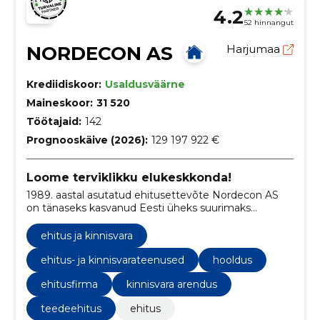
4.2
52 hinnangut
NORDECON AS
Harjumaa
Krediidiskoor:
Usaldusväärne
Maineskoor:
31 520
Töötajaid:
142
Prognooskäive (2026):
129 197 922 €
Loome terviklikku elukeskkonda!
1989. aastal asutatud ehitusettevõte Nordecon AS
on tänaseks kasvanud Eesti üheks suurimaks
ehituskontserniks.
ehitus ja kinnisvara
ehitus- ja kinnisvarateenused
hooldus
ehitusfirma
kinnisvara arendus
teedeehitus
ehitus