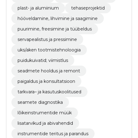
plast- ja alumiinium
tehaseprojektid
hööveldamine, lihvimine ja saagimine
puurimine, freesimine ja tüübeldus
servapealistus ja pressimine
uks/aken tootmistehnoloogia
puidukuivatid; viimistlus
seadmete hooldus ja remont
paigaldus ja konsultatsioon
tarkvara– ja kasutuskoolitused
seamete diagnostika
lõikeinstrumentide müük
lisatarvikud ja abivahendid
instrumentide teritus ja parandus