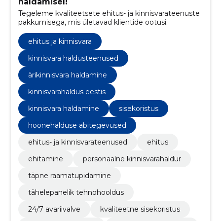
haldamisel!
Tegeleme kvaliteetsete ehitus- ja kinnisvarateenuste
pakkumisega, mis ületavad klientide ootusi.
ehitus ja kinnisvara
kinnisvara haldusteenused
ärikinnisvara haldamine
kinnisvarahaldus eestis
kinnisvara haldamine
sisekoristus
hoonehalduse abitegevused
ehitus- ja kinnisvarateenused
ehitus
ehitamine
personaalne kinnisvarahaldur
täpne raamatupidamine
tähelepanelik tehnohooldus
24/7 avariivalve
kvaliteetne sisekoristus