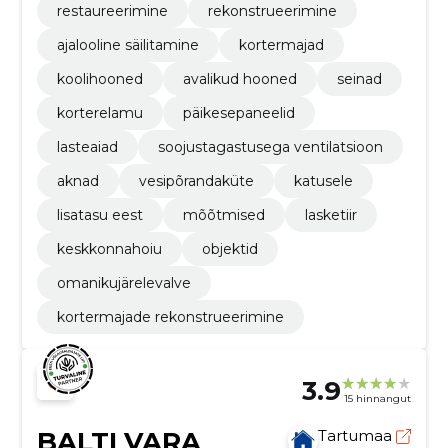
restaureerimine
rekonstrueerimine
ajalooline säilitamine
kortermajad
koolihooned
avalikud hooned
seinad
korterelamu
päikesepaneelid
lasteaiad
soojustagastusega ventilatsioon
aknad
vesipõrandaküte
katusele
lisatasu eest
mõõtmised
lasketiir
keskkonnahoiu
objektid
omanikujärelevalve
kortermajade rekonstrueerimine
3.9
15 hinnangut
BALTI VARA
Tartumaa