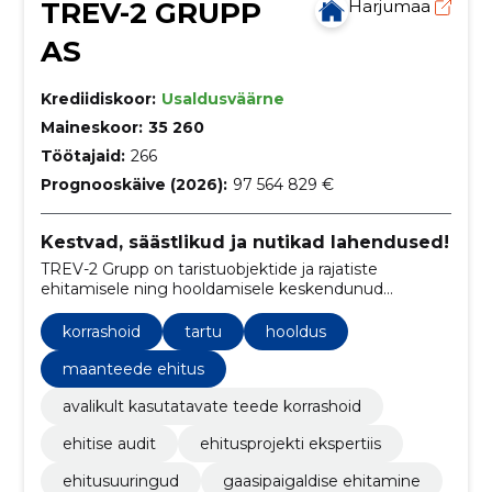
TREV-2 GRUPP
Harjumaa
AS
Krediidiskoor:
Usaldusväärne
Maineskoor:
35 260
Töötajaid:
266
Prognooskäive (2026):
97 564 829 €
Kestvad, säästlikud ja nutikad lahendused!
TREV-2 Grupp on taristuobjektide ja rajatiste
ehitamisele ning hooldamisele keskendunud
ettevõte.
korrashoid
tartu
hooldus
maanteede ehitus
avalikult kasutatavate teede korrashoid
ehitise audit
ehitusprojekti ekspertiis
ehitusuuringud
gaasipaigaldise ehitamine