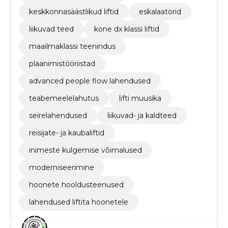
keskkonnasäästlikud liftid
eskalaatorid
liikuvad teed
kone dx klassi liftid
maailmaklassi teenindus
plaanimistööriistad
advanced people flow lahendused
teabemeelelahutus
lifti muusika
seirelahendused
liikuvad- ja kaldteed
reisijate- ja kaubaliftid
inimeste kulgemise võimalused
moderniseerimine
hoonete hooldusteenused
lahendused liftita hoonetele