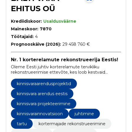
EHITUS OÜ
Krediidiskoor:
Usaldusväärne
Maineskoor:
7870
Töötajaid:
4
Prognooskäive (2026):
29 458 760 €
Nr. 1 korterelamute rekonstrueerija Eestis!
Oleme Eesti juhtiv korterelamute tervikliku
rekonstrueerimise ettevõte, kes loob kestvaid
lahendusi energia säästmiseks ja elukeskkonna
parandamiseks.
kinnisvaraarendusprojektid
kinnisvara arendus eestis
kinnisvara projekteerimine
kinnisvarainnovatsioon
juhtimine
tartu
kortermajade rekonstrueerimine