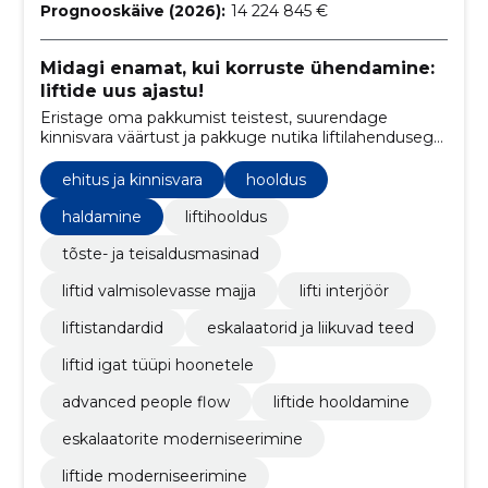
Prognooskäive (2026):
14 224 845 €
Midagi enamat, kui korruste ühendamine:
liftide uus ajastu!
Eristage oma pakkumist teistest, suurendage
kinnisvara väärtust ja pakkuge nutika liftilahendusega
parimat kasutajaelamust.
ehitus ja kinnisvara
hooldus
haldamine
liftihooldus
tõste- ja teisaldusmasinad
liftid valmisolevasse majja
lifti interjöör
liftistandardid
eskalaatorid ja liikuvad teed
liftid igat tüüpi hoonetele
advanced people flow
liftide hooldamine
eskalaatorite moderniseerimine
liftide moderniseerimine