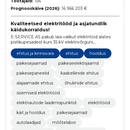
Töötajaid:
154
Prognooskäive (2026):
16 966 203 €
Kvaliteetsed elektritööd ja asjatundlik
käidukorraldus!
E-SERVICE AS pakub laia valikut elektritöid alates
pistikupesadest kuni 35 kV elektrivõrguni,
keskendudes rohelisele mõtteviisile ja päikeseenergia
ning elektriauto laadijate lahendustele.
ehitus ja kinnisvara
ehitus
hooldus
päikesejaamad
päikeseelektrijaamd
päikesepaneelid
kaabelliinide ehitus
alajaamade ehitus
õhuliinide ehitus
sisemised elektritööd
elektriautode laadimispunktid
elektritööd
käit ja hooldus
päikesejaamad
autolaadijad
mõõtelabor