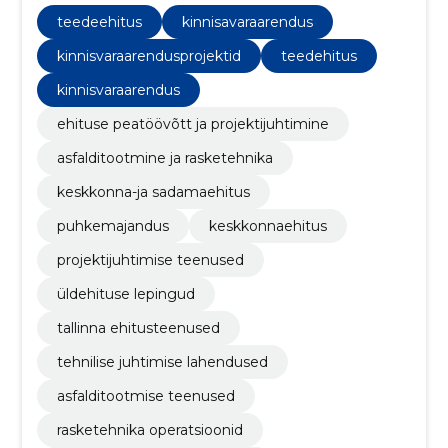
pakub oma teenust läbi tütarettevõtete.
teedeehitus
kinnisavaraarendus
kinnisvaraarendusprojektid
teedehitus
kinnisvaraarendus
ehituse peatöövõtt ja projektijuhtimine
asfalditootmine ja rasketehnika
keskkonna-ja sadamaehitus
puhkemajandus
keskkonnaehitus
projektijuhtimise teenused
üldehituse lepingud
tallinna ehitusteenused
tehnilise juhtimise lahendused
asfalditootmise teenused
rasketehnika operatsioonid