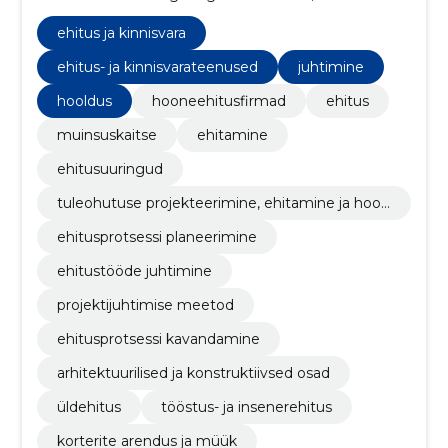
2010. aastal. Neljateistkümne tegutsemisaasta
jooksul oleme kasvanud üheks turu juhtivaks
ehitus ja kinnisvara
ettevõtteks Eestis.
ehitus- ja kinnisvarateenused
juhtimine
hooldus
hooneehitusfirmad
ehitus
muinsuskaitse
ehitamine
ehitusuuringud
tuleohutuse projekteerimine, ehitamine ja hool
damine
ehitusprotsessi planeerimine
ehitustööde juhtimine
projektijuhtimise meetod
ehitusprotsessi kavandamine
arhitektuurilised ja konstruktiivsed osad
üldehitus
tööstus- ja insenerehitus
korterite arendus ja müük