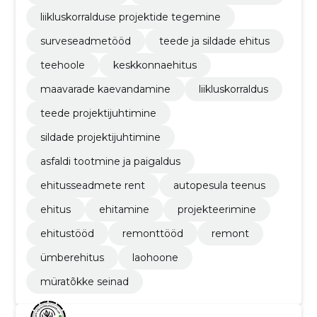
liikluskorralduse projektide tegemine
surveseadmetööd
teede ja sildade ehitus
teehoole
keskkonnaehitus
maavarade kaevandamine
liikluskorraldus
teede projektijuhtimine
sildade projektijuhtimine
asfaldi tootmine ja paigaldus
ehitusseadmete rent
autopesula teenus
ehitus
ehitamine
projekteerimine
ehitustööd
remonttööd
remont
ümberehitus
laohoone
müratõkke seinad