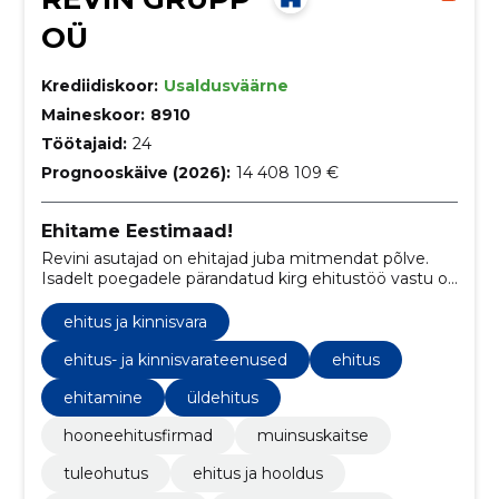
OÜ
Krediidiskoor:
Usaldusväärne
Maineskoor:
8910
Töötajaid:
24
Prognooskäive (2026):
14 408 109 €
Ehitame Eestimaad!
Revini asutajad on ehitajad juba mitmendat põlve.
Isadelt poegadele pärandatud kirg ehitustöö vastu on
Revin Grupist teinud Virumaa ühe suurima
ehitusettevõtte.
ehitus ja kinnisvara
ehitus- ja kinnisvarateenused
ehitus
ehitamine
üldehitus
hooneehitusfirmad
muinsuskaitse
tuleohutus
ehitus ja hooldus