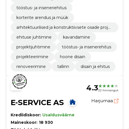
tööstus- ja inseneriehitus
korterite arendus ja müük
arhitektuurilised ja konstruktiivsete osade proje
kteerimine
ehituse juhtimine
kavandamine
projektijuhtimine
tööstus- ja insenerehitus
projekteerimine
hoone disain
renoveerimine
tallinn
disain ja ehitus
4.3
22 hinnangut
E-SERVICE AS
Harjumaa
Krediidiskoor:
Usaldusväärne
Maineskoor:
18 930