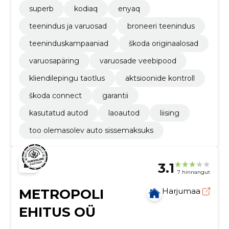
superb
kodiaq
enyaq
teenindus ja varuosad
broneeri teenindus
teeninduskampaaniad
škoda originaalosad
varuosapäring
varuosade veebipood
kliendilepingu taotlus
aktsioonide kontroll
škoda connect
garantii
kasutatud autod
laoautod
liising
too olemasolev auto sissemaksuks
3.1
7 hinnangut
METROPOLI
Harjumaa
EHITUS OÜ