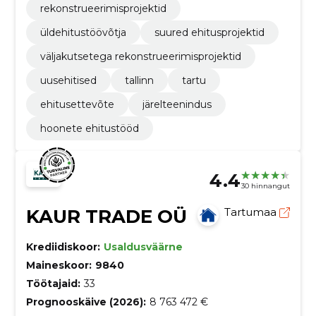
rekonstrueerimisprojektid
üldehitustöövõtja
suured ehitusprojektid
väljakutsetega rekonstrueerimisprojektid
uusehitised
tallinn
tartu
ehitusettevõte
järelteenindus
hoonete ehitustööd
4.4
30 hinnangut
KAUR TRADE OÜ
Tartumaa
Krediidiskoor:
Usaldusväärne
Maineskoor:
9840
Töötajaid:
33
Prognooskäive (2026):
8 763 472 €