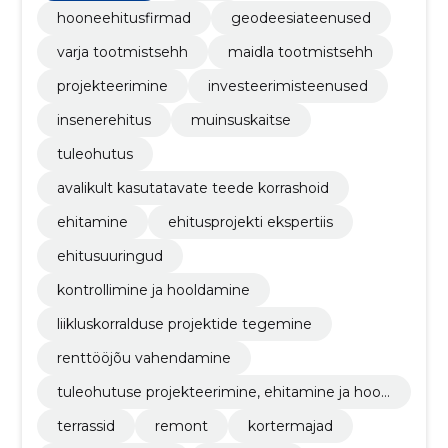
hooneehitusfirmad
geodeesiateenused
varja tootmistsehh
maidla tootmistsehh
projekteerimine
investeerimisteenused
insenerehitus
muinsuskaitse
tuleohutus
avalikult kasutatavate teede korrashoid
ehitamine
ehitusprojekti ekspertiis
ehitusuuringud
kontrollimine ja hooldamine
liikluskorralduse projektide tegemine
renttööjõu vahendamine
tuleohutuse projekteerimine, ehitamine ja hool
damine
terrassid
remont
kortermajad