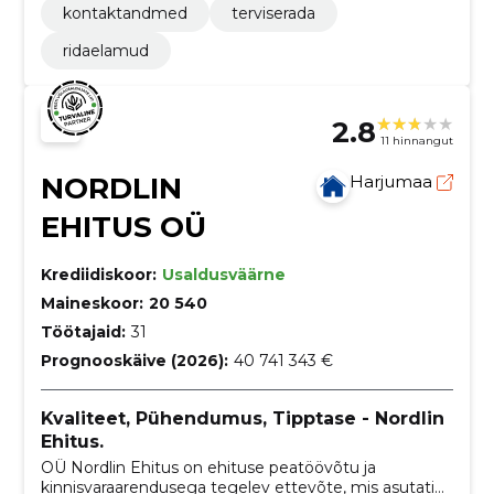
kontaktandmed
terviserada
ridaelamud
2.8
11 hinnangut
NORDLIN
Harjumaa
EHITUS OÜ
Krediidiskoor:
Usaldusväärne
Maineskoor:
20 540
Töötajaid:
31
Prognooskäive (2026):
40 741 343 €
Kvaliteet, Pühendumus, Tipptase - Nordlin
Ehitus.
OÜ Nordlin Ehitus on ehituse peatöövõtu ja
kinnisvaraarendusega tegelev ettevõte, mis asutati