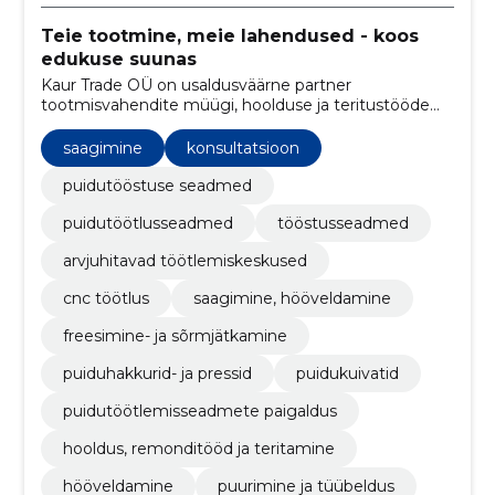
Teie tootmine, meie lahendused - koos
edukuse suunas
Kaur Trade OÜ on usaldusväärne partner
tootmisvahendite müügi, hoolduse ja teritustööde
valdkonnas. Meie eesmärk on tagada teie ettevõtte
tootlikkus ja õigeaegne tarne kvaliteetsete
saagimine
konsultatsioon
seadmete ja teenustega
puidutööstuse seadmed
puidutöötlusseadmed
tööstusseadmed
arvjuhitavad töötlemiskeskused
cnc töötlus
saagimine, hööveldamine
freesimine- ja sõrmjätkamine
puiduhakkurid- ja pressid
puidukuivatid
puidutöötlemisseadmete paigaldus
hooldus, remonditööd ja teritamine
hööveldamine
puurimine ja tüübeldus