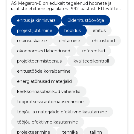
AS Megaron-E on edukalt tegelenud hoonete ja
rajatiste ehitamisega alates 1992. aastast. Ettevõtte
põhitegevuseks on peatöövõtu- ja
projektijuhtimisteenuste osutamine, kaasates
ehitus ja kinnisvara
üldehitustöövõtja
erinevaid spetsialiste nii ettevõttesiseselt kui ka
väljastpoolt.
projektijuhtimine
hooldus
ehitus
muinsuskaitse
ehitamine
ehitustööd
ökonoomsed lahendused
referentsid
projekteerimisteenus
kvaliteedikontroll
ehitustööde korraldamine
energiatõhusad materjalid
keskkonnasõbralikud vahendid
tööprotsessi automatiseerimine
tööjõu ja materjalide efektiivne kasutamine
tööjõu efektiivne kasutamine
projekteerimine
tehnika
tallinn