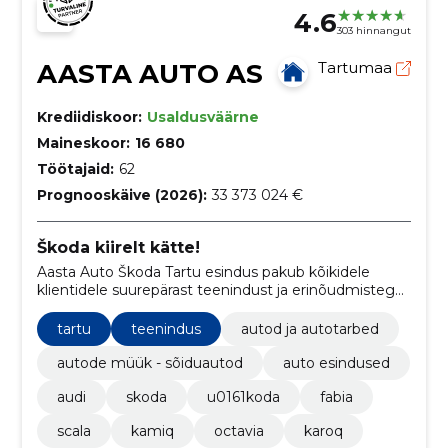
4.6
303 hinnangut
AASTA AUTO AS
Tartumaa
Krediidiskoor:
Usaldusväärne
Maineskoor:
16 680
Töötajaid:
62
Prognooskäive (2026):
33 373 024 €
Škoda kiirelt kätte!
Aasta Auto Škoda Tartu esindus pakub kõikidele
klientidele suurepärast teenindust ja erinõudmistega
vastavat varustust. Meil on laos olemas kõik vajalikud
mudelid ja varuosad ning tule proovisõidule, et näha
tartu
teenindus
autod ja autotarbed
ja tunda seda erilist Škoda kogemust!
autode müük - sõiduautod
auto esindused
audi
skoda
u0161koda
fabia
scala
kamiq
octavia
karoq