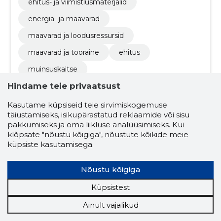
ehitus- ja viimistlusmaterjalid
energia- ja maavarad
maavarad ja loodusressursid
maavarad ja tooraine
ehitus
muinsuskaitse
Hindame teie privaatsust
avalikult kasutatavate teede korrashoid
ehitamine
graniidist täringukivid
Kasutame küpsiseid teie sirvimiskogemuse
täiustamiseks, isikupärastatud reklaamide või sisu
graniidist äärekivid
graniidist trepiastmed
pakkumiseks ja oma liikluse analüüsimiseks. Kui
klõpsate "nõustu kõigiga", nõustute kõikide meie
graniitplaadid (välitingimustesse)
küpsiste kasutamisega.
graniidist pollarid / teetõkised
Nõustu kõigiga
parklate ja parkide ehitus
staadionite ehitus
spordiväljakute ehitus
Küpsistest
lumetõrje
Ainult vajalikud
kaevetööd, pinnase planeerimine