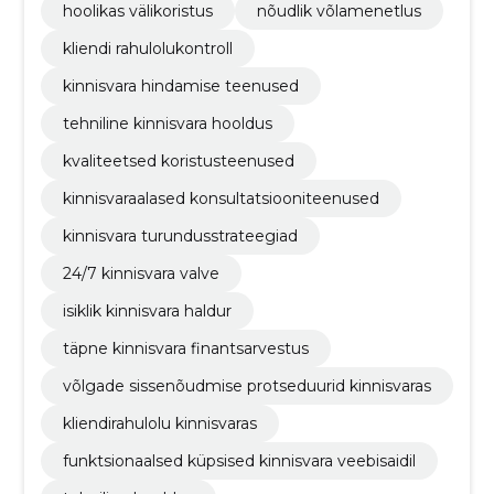
hoolikas välikoristus
nõudlik võlamenetlus
kliendi rahulolukontroll
kinnisvara hindamise teenused
tehniline kinnisvara hooldus
kvaliteetsed koristusteenused
kinnisvaraalased konsultatsiooniteenused
kinnisvara turundusstrateegiad
24/7 kinnisvara valve
isiklik kinnisvara haldur
täpne kinnisvara finantsarvestus
võlgade sissenõudmise protseduurid kinnisvaras
kliendirahulolu kinnisvaras
funktsionaalsed küpsised kinnisvara veebisaidil