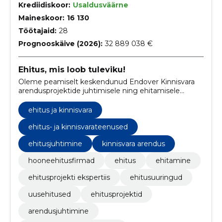
Krediidiskoor:
Usaldusväärne
Maineskoor:
16 130
Töötajaid:
28
Prognooskäive (2026):
32 889 038 €
Ehitus, mis loob tuleviku!
Oleme peamiselt keskendunud Endover Kinnisvara
arendusprojektide juhtimisele ning ehitamisele
peatöövõtu korras.
ehitus ja kinnisvara
ehitus- ja kinnisvarateenused
ehitusjuhtimine
kinnisvara arendus
hooneehitusfirmad
ehitus
ehitamine
ehitusprojekti ekspertiis
ehitusuuringud
uusehitused
ehitusprojektid
arendusjuhtimine