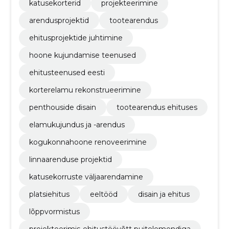
katusekorterid
projekteerimine
arendusprojektid
tootearendus
ehitusprojektide juhtimine
hoone kujundamise teenused
ehitusteenused eesti
korterelamu rekonstrueerimine
penthouside disain
tootearendus ehituses
elamukujundus ja -arendus
kogukonnahoone renoveerimine
linnaarenduse projektid
katusekorruste väljaarendamine
platsiehitus
eeltööd
disain ja ehitus
lõppvormistus
projekteerimis-ehitustöövõtt puitelemendiga