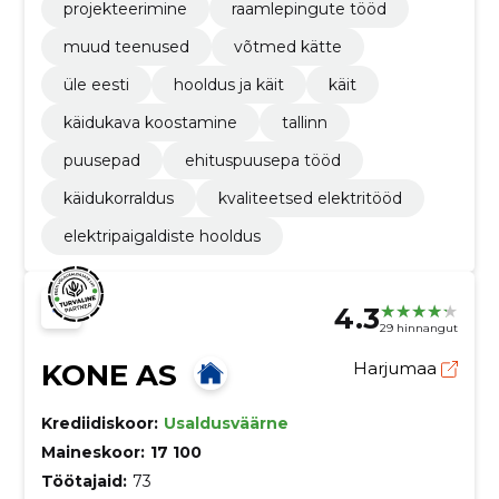
projekteerimine
raamlepingute tööd
muud teenused
võtmed kätte
üle eesti
hooldus ja käit
käit
käidukava koostamine
tallinn
puusepad
ehituspuusepa tööd
käidukorraldus
kvaliteetsed elektritööd
elektripaigaldiste hooldus
4.3
29 hinnangut
KONE AS
Harjumaa
Krediidiskoor:
Usaldusväärne
Maineskoor:
17 100
Töötajaid:
73