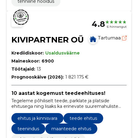
tehniline hooldus
4.8
6 hinnangut
KIVIPARTNER OÜ
Tartumaa
Krediidiskoor:
Usaldusväärne
Maineskoor:
6900
Töötajaid:
13
Prognooskäive (2026):
1 821 175 €
10 aastat kogemust teedeehituses!
Tegeleme põhiliselt teede, parklate ja platside
ehitusega ning lisaks ka erinevate suuremahuliste
kaeve- ja pinnasetöödega.
ehitus ja kinnisvara
teede ehitus
teenindus
maanteede ehitus