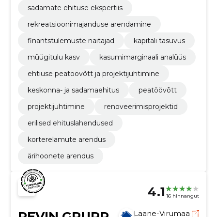
sadamate ehituse ekspertiis
rekreatsioonimajanduse arendamine
finantstulemuste näitajad
kapitali tasuvus
müügitulu kasv
kasumimarginaali analüüs
ehtiuse peatöövõtt ja projektijuhtimine
keskonna- ja sadamaehitus
peatöövõtt
projektijuhtimine
renoveerimisprojektid
erilised ehituslahendused
korterelamute arendus
ärihoonete arendus
4.1
16 hinnangut
REVIN GRUPP
Lääne-Virumaa