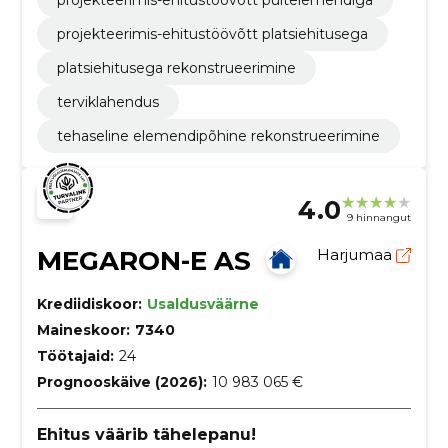
projekteerimis-ehitustöövõtt platsiehitusega
platsiehitusega rekonstrueerimine
terviklahendus
tehaseline elemendipõhine rekonstrueerimine
4.0
9 hinnangut
MEGARON-E AS
Harjumaa
Krediidiskoor:
Usaldusväärne
Maineskoor:
7340
Töötajaid:
24
Prognooskäive (2026):
10 983 065 €
Ehitus väärib tähelepanu!