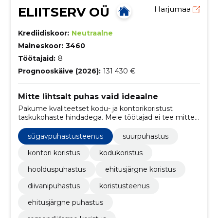
ELIITSERV OÜ
Harjumaa
Krediidiskoor:
Neutraalne
Maineskoor:
3460
Töötajaid:
8
Prognooskäive (2026):
131 430 €
Mitte lihtsalt puhas vaid ideaalne
Pakume kvaliteetset kodu- ja kontorikoristust
taskukohaste hindadega. Meie töötajad ei tee mitte
ainult puhtaks – nad teevad seda kiiresti, viisakalt ja
alati naeratusega.
sügavpuhastusteenus
suurpuhastus
kontori koristus
kodukoristus
hoolduspuhastus
ehitusjärgne koristus
diivanipuhastus
koristusteenus
ehitusjärgne puhastus