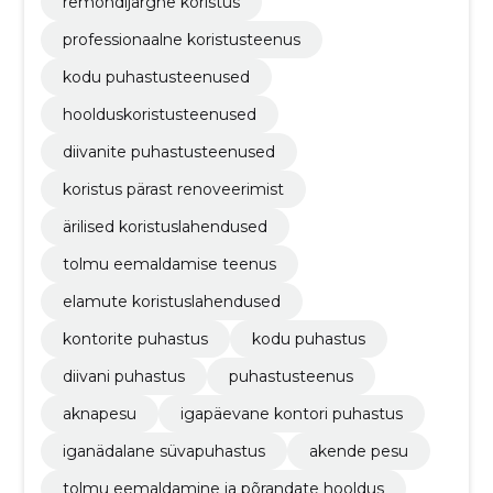
remondijärgne koristus
professionaalne koristusteenus
kodu puhastusteenused
hoolduskoristusteenused
diivanite puhastusteenused
koristus pärast renoveerimist
ärilised koristuslahendused
tolmu eemaldamise teenus
elamute koristuslahendused
kontorite puhastus
kodu puhastus
diivani puhastus
puhastusteenus
aknapesu
igapäevane kontori puhastus
iganädalane süvapuhastus
akende pesu
tolmu eemaldamine ja põrandate hooldus