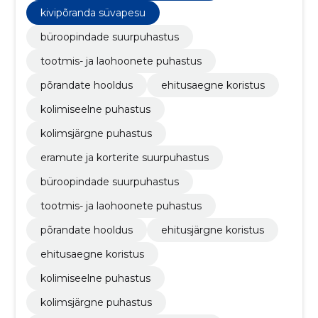
kivipõranda süvapesu
büroopindade suurpuhastus
tootmis- ja laohoonete puhastus
põrandate hooldus
ehitusaegne koristus
kolimiseelne puhastus
kolimsjärgne puhastus
​eramute ja korterite suurpuhastus
büroopindade suurpuhastus
tootmis- ja laohoonete puhastus
põrandate hooldus
ehitusjärgne koristus
ehitusaegne koristus
kolimiseelne puhastus
kolimsjärgne puhastus