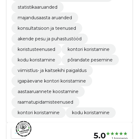
statistikaaruanded
majandusaasta aruanded
konsultatsioon ja teenused
akende pesu ja puhastustööd
koristusteenused
kontori koristamine
kodu koristamine
põrandate pesemine
viimistlus- ja kaitsekihi paigaldus
igapäevane kontori koristamine
aastaaruannete koostamine
raamatupidamisteenused
kontori koristamine
kodu koristamine
5.0
1 hinnang