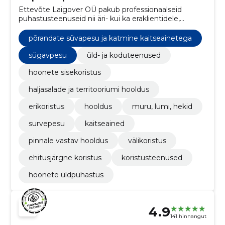
Ettevõte Laigover OÜ pakub professionaalseid
puhastusteenuseid nii äri- kui ka eraklientidele,
hõlmates hoone sisekoristust, väliskoristust,
haljasalade hooldust ja palju muud.
põrandate süvapesu ja katmine kaitseainetega
sügavpesu
üld- ja koduteenused
hoonete sisekoristus
haljasalade ja territooriumi hooldus
erikoristus
hooldus
muru, lumi, hekid
survepesu
kaitseained
pinnale vastav hooldus
välikoristus
ehitusjärgne koristus
koristusteenused
hoonete üldpuhastus
4.9
141 hinnangut