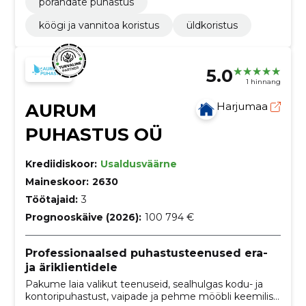
põrandate puhastus
köögi ja vannitoa koristus
üldkoristus
5.0
1 hinnang
AURUM
Harjumaa
PUHASTUS OÜ
Krediidiskoor:
Usaldusväärne
Maineskoor:
2630
Töötajaid:
3
Prognooskäive (2026):
100 794 €
Professionaalsed puhastusteenused era-
ja äriklientidele
Pakume laia valikut teenuseid, sealhulgas kodu- ja
kontoripuhastust, vaipade ja pehme mööbli keemilist