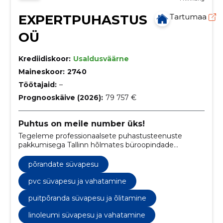
EXPERTPUHASTUS
Tartumaa
OÜ
Krediidiskoor:
Usaldusväärne
Maineskoor:
2740
Töötajaid:
–
Prognooskäive (2026):
79 757 €
Puhtus on meile number üks!
Tegeleme professionaalsete puhastusteenuste
pakkumisega Tallinn hõlmates büroopindade
suurpuhastust, põrandate hooldust, ehitusjärgset
koristust ja palju muud.
põrandate süvapesu
pvc süvapesu ja vahatamine
puitpõranda süvapesu ja õlitamine
linoleumi süvapesu ja vahatamine