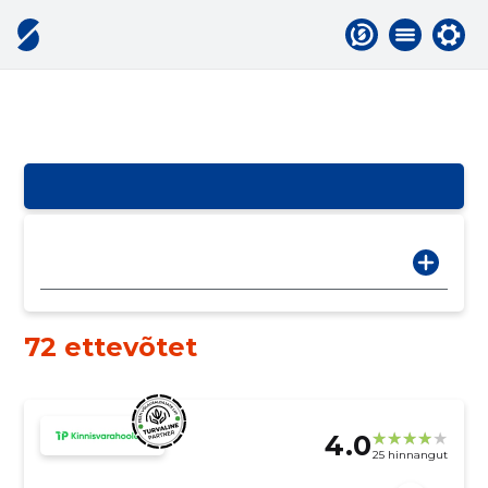
72 ettevõtet
4.0
25 hinnangut