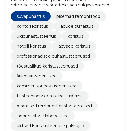
mitmesugustele sektoritele, sealhulgas kontorid,
laod, hotellid ja laevad.
süvapuhastus
pisemad remonttööd
kontori koristus
ladude puhastus
üldpuhastusteenus
koristus
hotelli koristus
laevade koristus
professionaalsed puhastusteenused
tööstuslikud koristusteenused
ärikoristusteenused
kommertspuhastusteenused
täisteenindusega puhastusfirma
peamised remondi koristusteenused
laopuhastuse lahendused
üldised koristusteenuse pakkujad