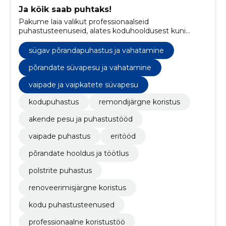
Ja kõik saab puhtaks!
Pakume laia valikut professionaalseid
puhastusteenuseid, alates koduhooldusest kuni
spetsialiseeritud põrandatöötlusteni, tagades kliendile
puhtuse ja mugavuse igas olukorras.
sügav põrandapuhastus ja vahatamine
põrandate süvapesu ja vahatamine
vaipade ja vaipkatete süvapesu
kodupuhastus
remondijärgne koristus
akende pesu ja puhastustööd
vaipade puhastus
eritööd
põrandate hooldus ja töötlus
polstrite puhastus
renoveerimisjärgne koristus
kodu puhastusteenused
professionaalne koristustöö