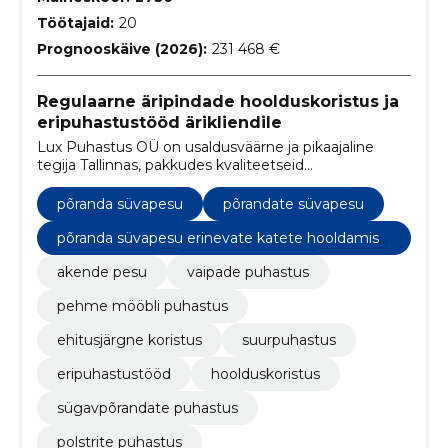
Töötajaid:
20
Prognooskäive (2026):
231 468 €
Regulaarne äripindade hoolduskoristus ja
eripuhastustööd ärikliendile
Lux Puhastus OÜ on usaldusväärne ja pikaajaline
tegija Tallinnas, pakkudes kvaliteetseid
hoolduskoristuse teenuseid erinevatele äripindadele.
põranda süvapesu
põrandate süvapesu
põranda süvapesu erinevate katete hooldamise
ks.
akende pesu
vaipade puhastus
pehme mööbli puhastus
ehitusjärgne koristus
suurpuhastus
eripuhastustööd
hoolduskoristus
sügavpõrandate puhastus
polstrite puhastus