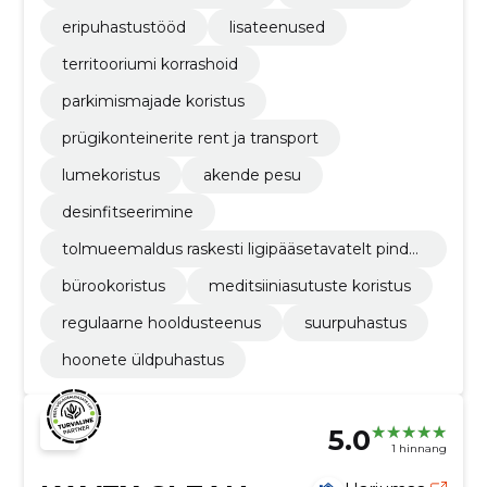
eripuhastustööd
lisateenused
territooriumi korrashoid
parkimismajade koristus
prügikonteinerite rent ja transport
lumekoristus
akende pesu
desinfitseerimine
tolmueemaldus raskesti ligipääsetavatelt pinda
delt
bürookoristus
meditsiiniasutuste koristus
regulaarne hooldusteenus
suurpuhastus
hoonete üldpuhastus
5.0
1 hinnang