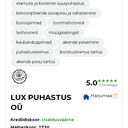
​eramute ja korterite suurpuhastus
betoonpõranda süvapesu ja vahatamine
büroopinnad
tootmishooned
laohooned
müügisalongid
kaubanduspinnad
akende pesemine
puhastusteenus
koristusteenus tartus
akende pesu tartus
5.0
5 hinnangut
LUX PUHASTUS
Harjumaa
OÜ
Krediidiskoor:
Usaldusväärne
Maineskoor:
2730