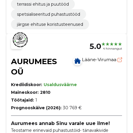
terrassi ehitus ja puutööd
spetsialiseeritud puhastustööd
järgse ehituse koristusteenused
5.0
4 hinnangut
AURUMEES
Lääne-Virumaa
OÜ
Krediidiskoor:
Usaldusväärne
Maineskoor:
2810
Töötajaid:
1
Prognooskäive (2026):
30 769 €
Aurumees annab Sinu varale uue ilme!
Teostame erinevaid puhastustöid- tänavakivide