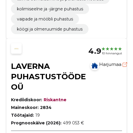
kolimiseelne ja -järgne puhastus
vaipade ja mööbli puhastus
köögi ja olmeruumide puhastus
4.9
10 hinnangut
LAVERNA
Harjumaa
PUHASTUSTÖÖDE
OÜ
Krediidiskoor:
Riskantne
Maineskoor:
2834
Töötajaid:
19
Prognooskäive (2026):
499 053 €