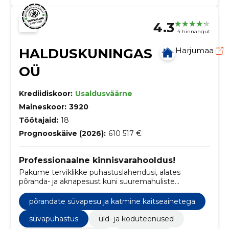
4.3
4 hinnangut
HALDUSKUNINGAS
Harjumaa
OÜ
Krediidiskoor:
Usaldusväärne
Maineskoor:
3920
Töötajaid:
18
Prognooskäive (2026):
610 517 €
Professionaalne kinnisvarahooldus!
Pakume terviklikke puhastuslahendusi, alates
põranda- ja aknapesust kuni suuremahuliste
kommerts- ja erakinnisvara hooldustöödeni.
põrandate süvapesu ja katmine kaitseainetega
süvapuhastus
üld- ja koduteenused