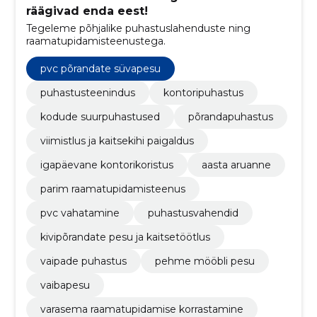
räägivad enda eest!
Tegeleme põhjalike puhastuslahenduste ning
raamatupidamisteenustega.
pvc põrandate süvapesu
puhastusteenindus
kontoripuhastus
kodude suurpuhastused
põrandapuhastus
viimistlus ja kaitsekihi paigaldus
igapäevane kontorikoristus
aasta aruanne
parim raamatupidamisteenus
pvc vahatamine
puhastusvahendid
kivipõrandate pesu ja kaitsetöötlus
vaipade puhastus
pehme mööbli pesu
vaibapesu
varasema raamatupidamise korrastamine