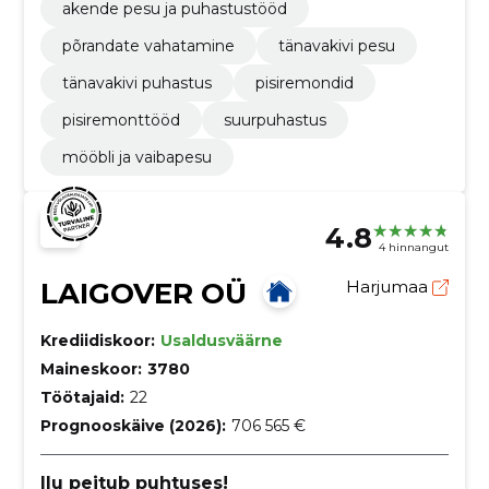
akende pesu ja puhastustööd
põrandate vahatamine
tänavakivi pesu
tänavakivi puhastus
pisiremondid
pisiremonttööd
suurpuhastus
mööbli ja vaibapesu
4.8
4 hinnangut
LAIGOVER OÜ
Harjumaa
Krediidiskoor:
Usaldusväärne
Maineskoor:
3780
Töötajaid:
22
Prognooskäive (2026):
706 565 €
Ilu peitub puhtuses!