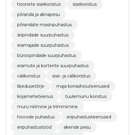
hoonete sisekoristus
sisekoristus
põranda ja aknapesu
põrandate masinpuhastus
äripindade suurpuhastus
eramajade suurpuhastus
büroopindade suurpuhastus
​eramute ja korterite suurpuhastus
välikoristus
sise- ja välikoristus
libedusetõrje
maja korrashoiuteenused
kojameheteenus
tuulemurru koristus
muru niitmine ja trimmimine
hoovide puhastus
eripuhastusteenused
eripuhastustööd
akende pesu