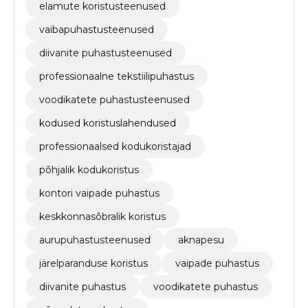
elamute koristusteenused
vaibapuhastusteenused
diivanite puhastusteenused
professionaalne tekstiilipuhastus
voodikatete puhastusteenused
kodused koristuslahendused
professionaalsed kodukoristajad
põhjalik kodukoristus
kontori vaipade puhastus
keskkonnasõbralik koristus
aurupuhastusteenused
aknapesu
järelparanduse koristus
vaipade puhastus
diivanite puhastus
voodikatete puhastus