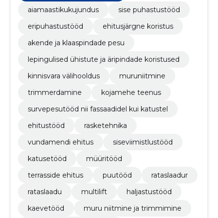
aiamaastikukujundus
sise puhastustööd
eripuhastustööd
ehitusjärgne koristus
akende ja klaaspindade pesu
lepingulised ühistute ja äripindade koristused
kinnisvara välihooldus
muruniitmine
trimmerdamine
kojamehe teenus
survepesutööd nii fassaadidel kui katustel
ehitustööd
rasketehnika
vundamendi ehitus
siseviimistlustööd
katusetööd
müüritööd
terrasside ehitus
puutööd
rataslaadur
rataslaadu
multilift
haljastustööd
kaevetööd
muru niitmine ja trimmimine