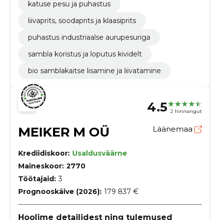
katuse pesu ja puhastus
liivaprits, soodaprits ja klaasiprits
puhastus industriaalse aurupesuriga
sambla koristus ja loputus kividelt
bio samblakaitse lisamine ja liivatamine
4.5
2 hinnangut
MEIKER M OÜ
Läänemaa
Krediidiskoor:
Usaldusväärne
Maineskoor:
2770
Töötajaid:
3
Prognooskäive (2026):
179 837 €
Hoolime detailidest ning tulemused