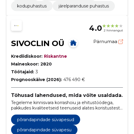
kodupuhastus
järelparanduse puhastus
4.0
2 hinnangut
SIVOCLIN OÜ
Pärnumaa
Krediidiskoor:
Riskantne
Maineskoor:
2820
Töötajaid:
3
Prognooskäive (2026):
476 490 €
Tõhusad lahendused, mida võite usaldada.
Tegeleme kinnisvara korrashoiu ja ehitustöödega,
pakkudes kvaliteetseid teenuseid alates koristustest
kuni keerukate ehitusprojektideni.
põrandapindade süvapesud
põrandapindade süvapesu