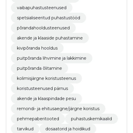
vaibapuhastusteenused
spetsialiseeritud puhastustööd
põrandahooldusteenused
akende ja klaaside puhastamine
kivipõranda hooldus
puitpõranda lihvimine ja lakkimine
puitpõranda õlitamine
kolimisjärgne koristusteenus
koristusteenused pärnus
akende ja klaaspindade pesu
remondi- ja ehitusaegne/järgne koristus
pehmepaberitooted
puhastuskemikaalid
tarvikud
dosaatorid ja hoidikud