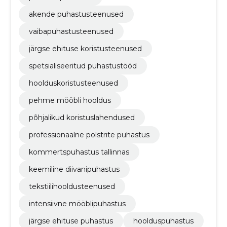
akende puhastusteenused
vaibapuhastusteenused
järgse ehituse koristusteenused
spetsialiseeritud puhastustööd
hoolduskoristusteenused
pehme mööbli hooldus
põhjalikud koristuslahendused
professionaalne polstrite puhastus
kommertspuhastus tallinnas
keemiline diivanipuhastus
tekstiilihooldusteenused
intensiivne mööblipuhastus
järgse ehituse puhastus
hoolduspuhastus