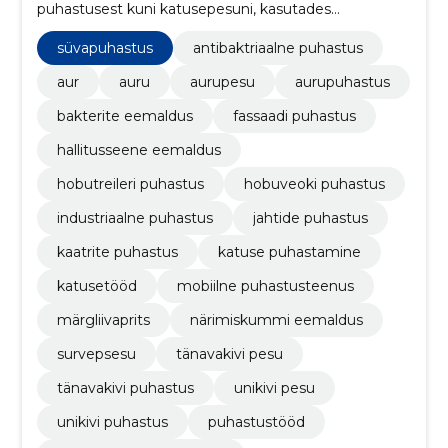
puhastusest kuni katusepesuni, kasutades
kõrgtasemel Kärcher Professional industriaalsed
pesureid ja profitöövahendeid.
süvapuhastus
antibaktriaalne puhastus
aur
auru
aurupesu
aurupuhastus
bakterite eemaldus
fassaadi puhastus
hallitusseene eemaldus
hobutreileri puhastus
hobuveoki puhastus
industriaalne puhastus
jahtide puhastus
kaatrite puhastus
katuse puhastamine
katusetööd
mobiilne puhastusteenus
märgliivaprits
närimiskummi eemaldus
survepsesu
tänavakivi pesu
tänavakivi puhastus
unikivi pesu
unikivi puhastus
puhastustööd