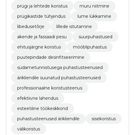
prügi ja lehtede koristus
muru niitmine
prügikastide tühjendus
lume lükkamine
libedusetõrje
lillede istutamine
akende ja fassaadi pesu
suurpuhastused
ehitusjärgne koristus
mööblipuhastus
puutepindade desinfitseerimine
südametunnistusega puhastusteenused
ärikliendile suunatud puhastusteenused
professionaalne koristusteenus
efektiivne lahendus
esteetiline töökeskkond
puhastusteenused ärikliendile
sisekoristus
välikoristus