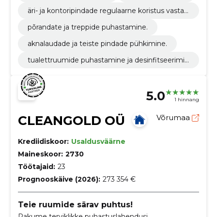
äri- ja kontoripindade regulaarne koristus vastav
alt kokkulepitud sagedusele.
põrandate ja treppide puhastamine.
aknalaudade ja teiste pindade pühkimine.
tualettruumide puhastamine ja desinfitseerimin
e.
5.0
1 hinnang
CLEANGOLD OÜ
Võrumaa
Krediidiskoor:
Usaldusväärne
Maineskoor:
2730
Töötajaid:
23
Prognooskäive (2026):
273 354 €
Teie ruumide särav puhtus!
Pakume terviklikke puhastuslahendusi