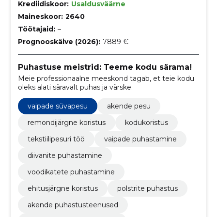
Krediidiskoor:
Usaldusväärne
Maineskoor:
2640
Töötajaid:
–
Prognooskäive (2026):
7889 €
Puhastuse meistrid: Teeme kodu särama!
Meie professionaalne meeskond tagab, et teie kodu
oleks alati säravalt puhas ja värske.
vaipade süvapesu
akende pesu
remondijärgne koristus
kodukoristus
tekstiilipesuri töö
vaipade puhastamine
diivanite puhastamine
voodikatete puhastamine
ehitusjärgne koristus
polstrite puhastus
akende puhastusteenused