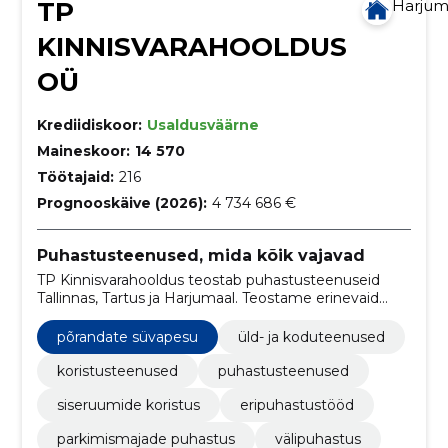
TP
Harju
KINNISVARAHOOLDUS
OÜ
Krediidiskoor:
Usaldusväärne
Maineskoor:
14 570
Töötajaid:
216
Prognooskäive (2026):
4 734 686 €
Puhastusteenused, mida kõik vajavad
TP Kinnisvarahooldus teostab puhastusteenuseid
Tallinnas, Tartus ja Harjumaal. Teostame erinevaid
puhastusteenuseid nagu siseruumide koristust,
välipuhastust, akende pesu, põrandate süvapesu ja
põrandate süvapesu
üld- ja koduteenused
hooldust. Samuti pakume parkimismajade puhastust
ning prahikonteinerite renti ja transporti.
koristusteenused
puhastusteenused
siseruumide koristus
eripuhastustööd
parkimismajade puhastus
välipuhastus