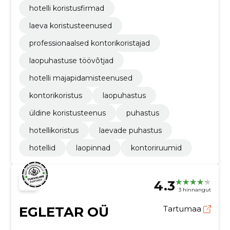
hotelli koristusfirmad
laeva koristusteenused
professionaalsed kontorikoristajad
laopuhastuse töövõtjad
hotelli majapidamisteenused
kontorikoristus
laopuhastus
üldine koristusteenus
puhastus
hotellikoristus
laevade puhastus
hotellid
laopinnad
kontoriruumid
4.3
3 hinnangut
EGLETAR OÜ
Tartumaa