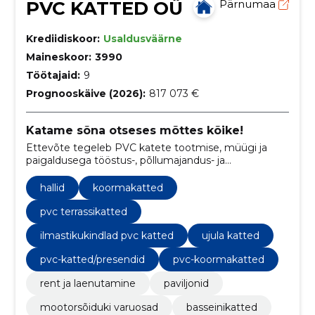
PVC KATTED OÜ
Pärnumaa
Krediidiskoor:
Usaldusväärne
Maineskoor:
3990
Töötajaid:
9
Prognooskäive (2026):
817 073 €
Katame sõna otseses mõttes kõike!
Ettevõte tegeleb PVC katete tootmise, müügi ja
paigaldusega tööstus-, põllumajandus- ja
transpordisektorites. Pakume kvaliteetseid ja
ilmastikukindlaid lahendusi Soome ja Eesti turule,
hallid
koormakatted
tuginedes 24-aastasele kogemusele.
pvc terrassikatted
ilmastikukindlad pvc katted
ujula katted
pvc-katted/presendid
pvc-koormakatted
rent ja laenutamine
paviljonid
mootorsõiduki varuosad
basseinikatted