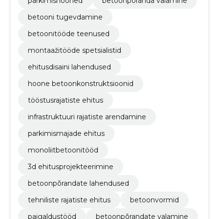
parkimishooned
betoonpõranda valamine
betooni tugevdamine
betoonitööde teenused
montaažitööde spetsialistid
ehitusdisaini lahendused
hoone betoonkonstruktsioonid
tööstusrajatiste ehitus
infrastruktuuri rajatiste arendamine
parkimismajade ehitus
monoliitbetoonitööd
3d ehitusprojekteerimine
betoonpõrandate lahendused
tehniliste rajatiste ehitus
betoonvormid
paigaldustööd
betoonpõrandate valamine