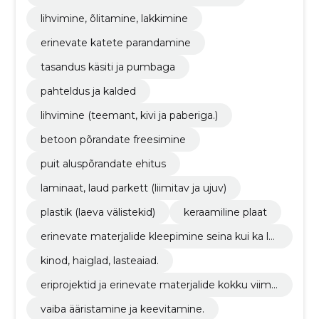
lihvimine, õlitamine, lakkimine
erinevate katete parandamine
tasandus käsiti ja pumbaga
pahteldus ja kalded
lihvimine (teemant, kivi ja paberiga.)
betoon põrandate freesimine
puit aluspõrandate ehitus
laminaat, laud parkett (liimitav ja ujuv)
plastik (laeva välistekid)
keraamiline plaat
erinevate materjalide kleepimine seina kui ka la
kke.
kinod, haiglad, lasteaiad.
eriprojektid ja erinevate materjalide kokku viimi
ne, liistu vaba lahendused.
vaiba ääristamine ja keevitamine.