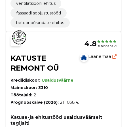
ventilatsiooni ehitus
fassaadi soojustustööd
betoonpõrandate ehitus
4.8
8 hinnangut
KATUSTE
Läänemaa
REMONT OÜ
Krediidiskoor:
Usaldusväärne
Maineskoor:
3310
Töötajaid:
2
Prognooskäive (2026):
211 038 €
Katuse-ja ehitustööd usaldusväärselt
tegijalt!