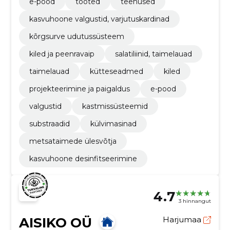
e-pood
tooted
teenused
kasvuhoone valgustid, varjutuskardinad
kõrgsurve udutussüsteem
kiled ja peenravaip
salatiliinid, taimelauad
taimelauad
kütteseadmed
kiled
projekteerimine ja paigaldus
e-pood
valgustid
kastmissüsteemid
substraadid
külvimasinad
metsataimede ülesvõtja
kasvuhoone desinfitseerimine
4.7
3 hinnangut
AISIKO OÜ
Harjumaa