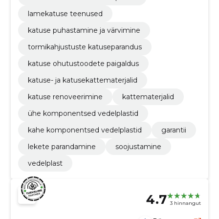
lamekatuse teenused
katuse puhastamine ja värvimine
tormikahjustuste katuseparandus
katuse ohutustoodete paigaldus
katuse- ja katusekattematerjalid
katuse renoveerimine
kattematerjalid
ühe komponentsed vedelplastid
kahe komponentsed vedelplastid
garantii
lekete parandamine
soojustamine
vedelplast
4.7
3 hinnangut