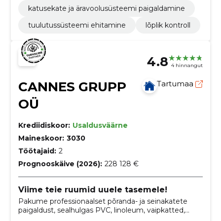
katusekate ja äravoolusüsteemi paigaldamine
tuulutussüsteemi ehitamine
lõplik kontroll
4.8
4 hinnangut
CANNES GRUPP
Tartumaa
OÜ
Krediidiskoor:
Usaldusväärne
Maineskoor:
3030
Töötajaid:
2
Prognooskäive (2026):
228 128 €
Viime teie ruumid uuele tasemele!
Pakume professionaalset põranda- ja seinakatete
paigaldust, sealhulgas PVC, linoleum, vaipkatted,
keraamilised plaadid ja parkett. Lisaks viime läbi