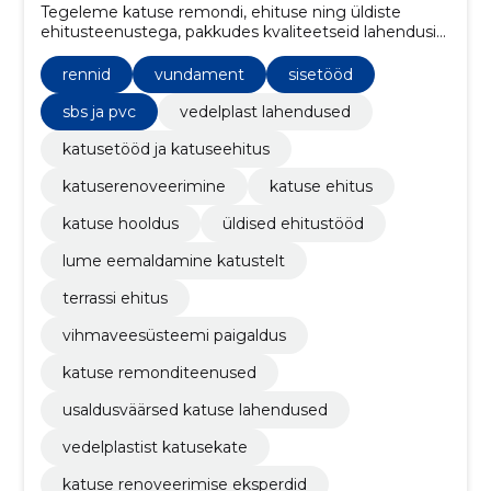
Tegeleme katuse remondi, ehituse ning üldiste
ehitusteenustega, pakkudes kvaliteetseid lahendusi
ja turvalisust koduomanikele.
rennid
vundament
sisetööd
sbs ja pvc
vedelplast lahendused
katusetööd ja katuseehitus
katuserenoveerimine
katuse ehitus
katuse hooldus
üldised ehitustööd
lume eemaldamine katustelt
terrassi ehitus
vihmaveesüsteemi paigaldus
katuse remonditeenused
usaldusväärsed katuse lahendused
vedelplastist katusekate
katuse renoveerimise eksperdid