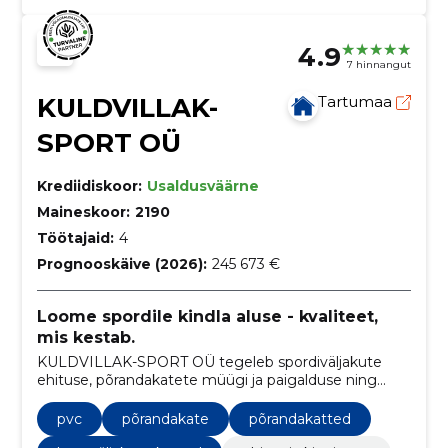
4.9
7 hinnangut
KULDVILLAK-
Tartumaa
SPORT OÜ
Krediidiskoor:
Usaldusväärne
Maineskoor:
2190
Töötajaid:
4
Prognooskäive (2026):
245 673 €
Loome spordile kindla aluse - kvaliteet,
mis kestab.
KULDVILLAK-SPORT OÜ tegeleb spordiväljakute
ehituse, põrandakatete müügi ja paigalduse ning
kummiplaatide tootmisega.
pvc
põrandakate
põrandakatted