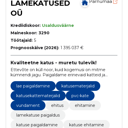
LAMEKATUSED
Pärnumaa
OÜ
Krediidiskoor:
Usaldusväärne
Maineskoor:
3290
Töötajaid:
5
Prognooskäive (2026):
1 395 037 €
Kvaliteetne katus - muretu tulevik!
Ettevõte on küll noor, kuid kogemusi on mitme
kümnendi jagu. Paigaldame erinevaid katteid ja
soojustuslahendusi. Lisaks tegeleme ka vihmavee
äravoolu süsteemidega.
lae paigaldamine
katusematerjalid
katusekattematerjalid
pvc-kate
vundament
ehitus
ehitamine
lamekatuse paigaldus
katuse paigaldamine
katuse ehitamine