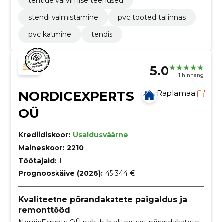
tentide värvimise teenused
stendi valmistamine
pvc tooted tallinnas
pvc katmine
tendis
5.0
1 hinnang
NORDICEXPERTS
Raplamaa
OÜ
Krediidiskoor:
Usaldusväärne
Maineskoor:
2210
Töötajaid:
1
Prognooskäive (2026):
45 344 €
Kvaliteetne põrandakatete paigaldus ja
remonttööd
NordicExperts OÜ pakub kvaliteetset põrandakatete