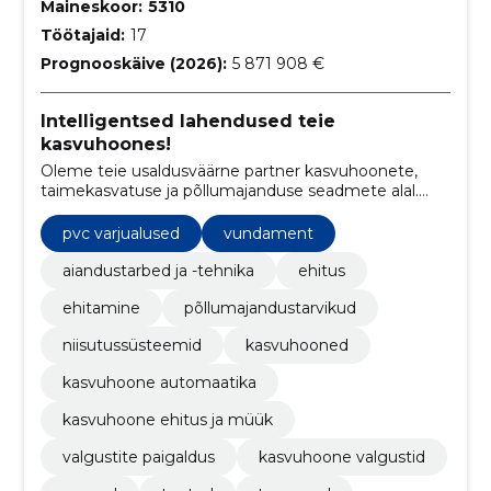
Maineskoor:
5310
Töötajaid:
17
Prognooskäive (2026):
5 871 908 €
Intelligentsed lahendused teie
kasvuhoones!
Oleme teie usaldusväärne partner kasvuhoonete,
taimekasvatuse ja põllumajanduse seadmete alal.
Meie eesmärk on aidata teil saavutada oma
tootmises optimaalne tulemus tänu meie
pvc varjualused
vundament
ainulaadsele kombinatsioonile tipptasemel
seadmetest, tehnilistest teadmistest,
aiandustarbed ja -tehnika
ehitus
agrokonsultatsioonist ja tehnilisest hooldusest.
ehitamine
põllumajandustarvikud
niisutussüsteemid
kasvuhooned
kasvuhoone automaatika
kasvuhoone ehitus ja müük
valgustite paigaldus
kasvuhoone valgustid