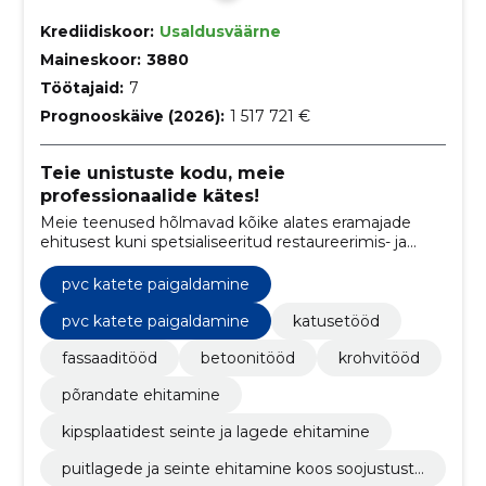
Krediidiskoor:
Usaldusväärne
Maineskoor:
3880
Töötajaid:
7
Prognooskäive (2026):
1 517 721 €
Teie unistuste kodu, meie
professionaalide kätes!
Meie teenused hõlmavad kõike alates eramajade
ehitusest kuni spetsialiseeritud restaureerimis- ja
viimistlustöödeni, tagades igas etapis täpsuse ja
usaldusväärsuse.
pvc katete paigaldamine
pvc katete paigaldamine
katusetööd
fassaaditööd
betoonitööd
krohvitööd
põrandate ehitamine
kipsplaatidest seinte ja lagede ehitamine
puitlagede ja seinte ehitamine koos soojustustö