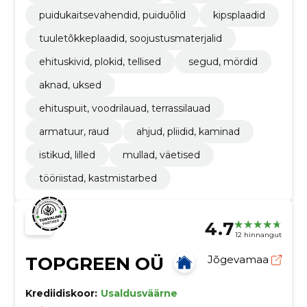
puidukaitsevahendid, puiduõlid
kipsplaadid
tuuletõkkeplaadid, soojustusmaterjalid
ehituskivid, plokid, tellised
segud, mördid
aknad, uksed
ehituspuit, voodrilauad, terrassilauad
armatuur, raud
ahjud, pliidid, kaminad
istikud, lilled
mullad, väetised
tööriistad, kastmistarbed
4.7
12 hinnangut
TOPGREEN OÜ
Jõgevamaa
Krediidiskoor:
Usaldusväärne