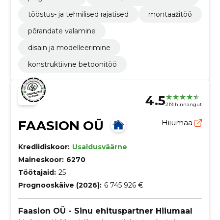
tööstus- ja tehnilised rajatised
montaažitöö
põrandate valamine
disain ja modelleerimine
konstruktiivne betoonitöö
4.5
219 hinnangut
FAASION OÜ
Hiiumaa
Krediidiskoor:
Usaldusväärne
Maineskoor:
6270
Töötajaid:
25
Prognooskäive (2026):
6 745 926 €
Faasion OÜ - Sinu ehituspartner Hiiumaal