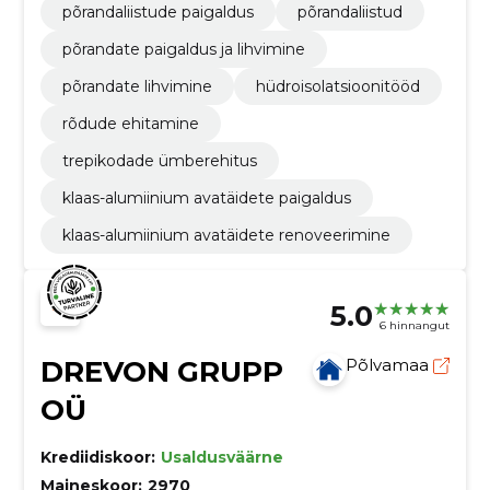
põrandaliistude paigaldus
põrandaliistud
põrandate paigaldus ja lihvimine
põrandate lihvimine
hüdroisolatsioonitööd
rõdude ehitamine
trepikodade ümberehitus
klaas-alumiinium avatäidete paigaldus
klaas-alumiinium avatäidete renoveerimine
5.0
6 hinnangut
DREVON GRUPP
Põlvamaa
OÜ
Krediidiskoor:
Usaldusväärne
Maineskoor:
2970