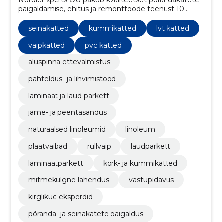
paigaldamise, ehitus ja remonttööde teenust 10
aastase kogemusega.
seinakatted
kummikatted
lvt katted
vaipkatted
pvc katted
aluspinna ettevalmistus
pahteldus- ja lihvimistööd
laminaat ja laud parkett
jäme- ja peentasandus
naturaalsed linoleumid
linoleum
plaatvaibad
rullvaip
laudparkett
laminaatparkett
kork- ja kummikatted
mitmekülgne lahendus
vastupidavus
kirglikud eksperdid
põranda- ja seinakatete paigaldus