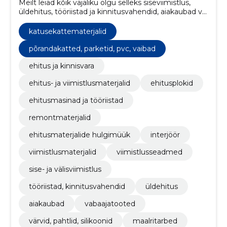
Meilt leiad kõik vajaliku olgu selleks siseviimistlus,
üldehitus, tööriistad ja kinnitusvahendid, aiakaubad või
vabaajatooted.
katusekattematerjalid
põrandakatted, parketid, pvc, vaibad
ehitus ja kinnisvara
ehitus- ja viimistlusmaterjalid
ehitusplokid
ehitusmasinad ja tööriistad
remontmaterjalid
ehitusmaterjalide hulgimüük
interjöör
viimistlusmaterjalid
viimistlusseadmed
sise- ja välisviimistlus
tööriistad, kinnitusvahendid
üldehitus
aiakaubad
vabaajatooted
värvid, pahtlid, silikoonid
maalritarbed