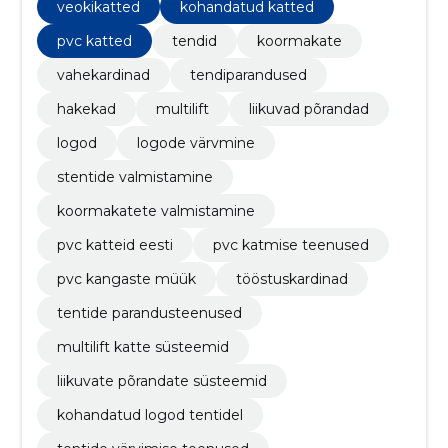
veokikatted
kohandatud katted
pvc katted
tendid
koormakate
vahekardinad
tendiparandused
hakekad
multilift
liikuvad põrandad
logod
logode värvmine
stentide valmistamine
koormakatete valmistamine
pvc katteid eesti
pvc katmise teenused
pvc kangaste müük
tööstuskardinad
tentide parandusteenused
multilift katte süsteemid
liikuvate põrandate süsteemid
kohandatud logod tentidel