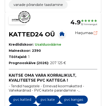
vanade põrandate taastamine
4.9
32 hinnangut
KATTED24 OÜ
Harjumaa
Krediidiskoor:
Usaldusväärne
Maineskoor:
2390
Töötajaid:
1
Prognooskäive (2026):
207 125 €
KAITSE OMA VARA KORRALIKULT,
KVALITEETSE PVC KATTEGA !
- Tendid haagistele - Erinevad koormakatted -
Vahekardinad - PVC-katete parandamine -
www.katted24.ee
pvc katted
pvc kate
pvc kangas