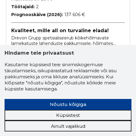
Töötajaid:
2
Prognooskäive (2026):
137 606 €
Kvaliteet, mille all on turvaline elada!
Drevon Grupp spetsialiseerub kõikehõlmavate
lamekatuste lahenduste pakkumisele, hõlmates
materjalide müüki, tarvikute paigaldust, lamekatuste
Hindame teie privaatsust
ehitust, remonti, hooldust ja isolatsioonitöid.
katusepinnakatte materjalid
pvc
Kasutame küpsiseid teie sirvimiskogemuse
katusepinnakatte materjalid
ehitamine
täiustamiseks, isikupärastatud reklaamide või sisu
elamuehitus
ehitusprojektid
pakkumiseks ja oma liikluse analüüsimiseks. Kui
klõpsate "nõustu kõigiga", nõustute kõikide meie
ehituse juhtimine
ehitustööd
küpsiste kasutamisega.
ehitustehnika
hoone ehitus
Nõustu kõigiga
ehitusplaneerimine
ehitusfirma
Küpsistest
ehitusekspertiis
ehitusteenused
Ainult vajalikud
üldehitustöövõtja
ehitusplatsi juhtimine