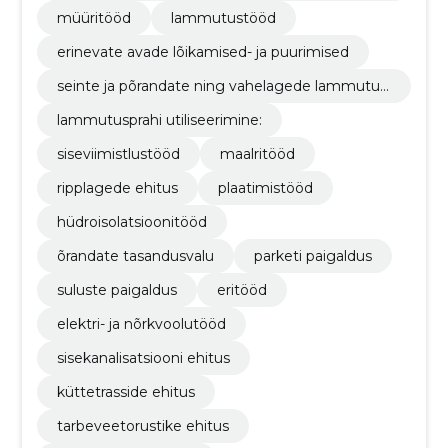
ödega
müüritööd
lammutustööd
erinevate avade lõikamised- ja puurimised
seinte ja põrandate ning vahelagede lammutus
tööd
lammutusprahi utiliseerimine:
siseviimistlustööd
maalritööd
ripplagede ehitus
plaatimistööd
hüdroisolatsioonitööd
õrandate tasandusvalu
parketi paigaldus
suluste paigaldus
eritööd
elektri- ja nõrkvoolutööd
sisekanalisatsiooni ehitus
küttetrasside ehitus
tarbeveetorustike ehitus