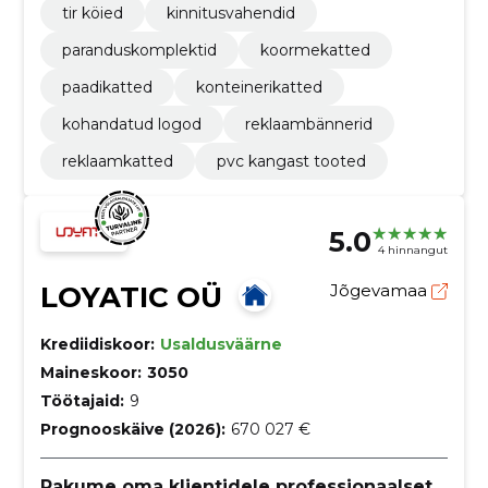
tir köied
kinnitusvahendid
paranduskomplektid
koormekatted
paadikatted
konteinerikatted
kohandatud logod
reklaambännerid
reklaamkatted
pvc kangast tooted
5.0
4 hinnangut
LOYATIC OÜ
Jõgevamaa
Krediidiskoor:
Usaldusväärne
Maineskoor:
3050
Töötajaid:
9
Prognooskäive (2026):
670 027 €
Pakume oma klientidele professionaalset