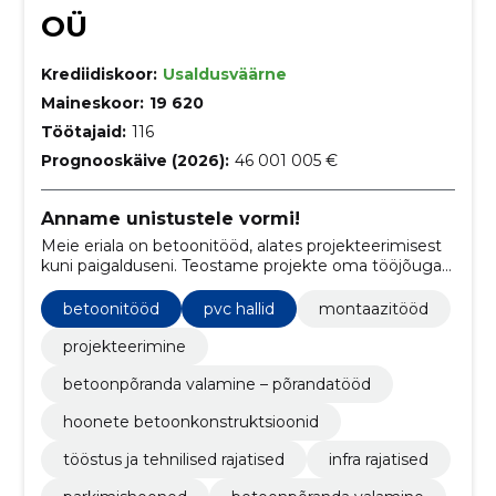
OÜ
Krediidiskoor:
Usaldusväärne
Maineskoor:
19 620
Töötajaid:
116
Prognooskäive (2026):
46 001 005 €
Anname unistustele vormi!
Meie eriala on betoonitööd, alates projekteerimisest
kuni paigalduseni. Teostame projekte oma tööjõuga
tuginedes aastatepikkusele erialasele kompetentsile
ning kogemusele.
betoonitööd
pvc hallid
montaazitööd
projekteerimine
betoonpõranda valamine – põrandatööd
hoonete betoonkonstruktsioonid
tööstus ja tehnilised rajatised
infra rajatised