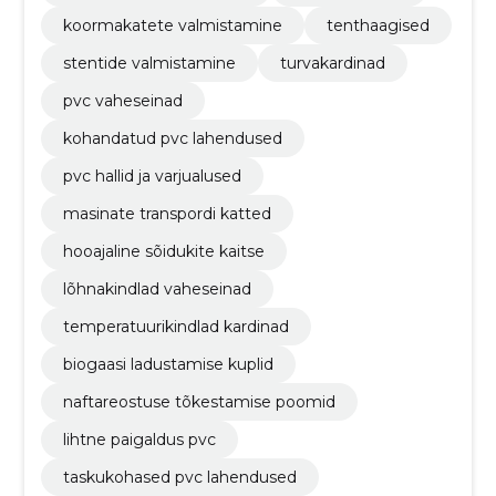
koormakatete valmistamine
tenthaagised
stentide valmistamine
turvakardinad
pvc vaheseinad
kohandatud pvc lahendused
pvc hallid ja varjualused
masinate transpordi katted
hooajaline sõidukite kaitse
lõhnakindlad vaheseinad
temperatuurikindlad kardinad
biogaasi ladustamise kuplid
naftareostuse tõkestamise poomid
lihtne paigaldus pvc
taskukohased pvc lahendused