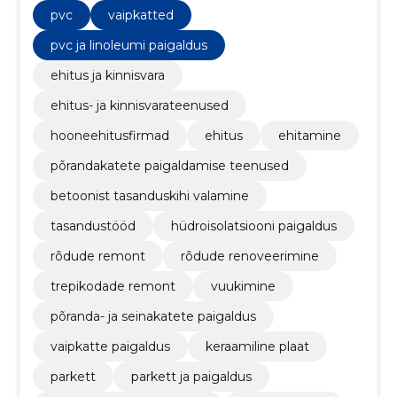
ettevalmistustööd, nagu põrandate tasandamine,
pvc
vaipkatted
lihvimine ja märgade alade hüdroisolatsioon.
pvc ja linoleumi paigaldus
ehitus ja kinnisvara
ehitus- ja kinnisvarateenused
hooneehitusfirmad
ehitus
ehitamine
põrandakatete paigaldamise teenused
betoonist tasanduskihi valamine
tasandustööd
hüdroisolatsiooni paigaldus
rõdude remont
rõdude renoveerimine
trepikodade remont
vuukimine
põranda- ja seinakatete paigaldus
vaipkatte paigaldus
keraamiline plaat
parkett
parkett ja paigaldus