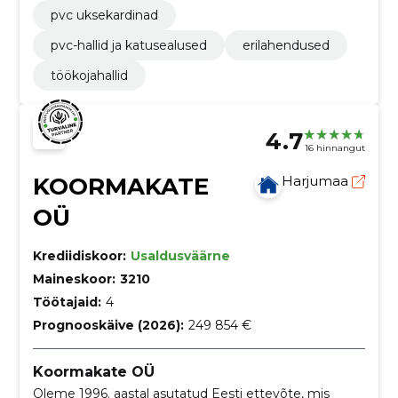
pvc uksekardinad
pvc-hallid ja katusealused
erilahendused
töökojahallid
4.7
16 hinnangut
KOORMAKATE
Harjumaa
OÜ
Krediidiskoor:
Usaldusväärne
Maineskoor:
3210
Töötajaid:
4
Prognooskäive (2026):
249 854 €
Koormakate OÜ
Oleme 1996. aastal asutatud Eesti ettevõte, mis