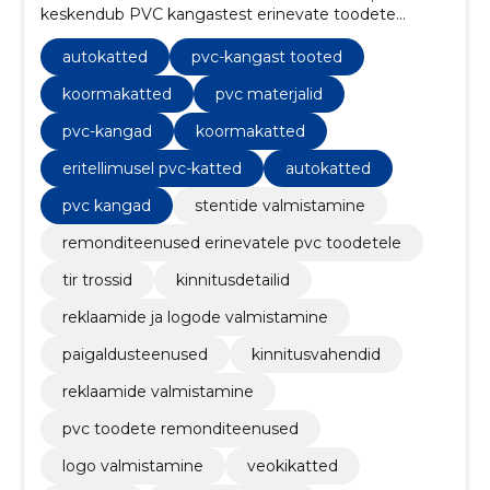
keskendub PVC kangastest erinevate toodete
valmistamisele ja remontimisele.
autokatted
pvc-kangast tooted
koormakatted
pvc materjalid
pvc-kangad
koormakatted
eritellimusel pvc-katted
autokatted
pvc kangad
stentide valmistamine
remonditeenused erinevatele pvc toodetele
tir trossid
kinnitusdetailid
reklaamide ja logode valmistamine
paigaldusteenused
kinnitusvahendid
reklaamide valmistamine
pvc toodete remonditeenused
logo valmistamine
veokikatted