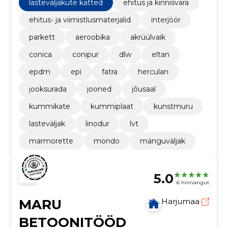
lasteväljakute katted
ehitus ja kinnisvara
ehitus- ja viimistlusmaterjalid
interjöör
parkett
aeroobika
akrüülvaik
conica
conipur
dlw
eltan
epdm
epi
fatra
herculan
jooksurada
jooned
jõusaal
kummikate
kummiplaat
kunstmuru
lasteväljak
linodur
lvt
marmorette
mondo
mänguväljak
5.0
6 hinnangut
MARU
Harjumaa
BETOONITÖÖD