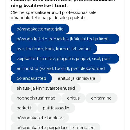
ning kvaliteetset tööd.
Oleme spetsialiseerunud professionaalsele
põrandakatete paigaldusele ja pakub
kõrgekvaliteedilisi ehitus- ja remonditeenuseid. Meie
missioon on muuta teie ruumid kauniks ja
põrandakattematerjalid
vastupidavaks.
põranda katete eemaldus (kõik katted ja liimitav
parkett)
pvc, linoleum, kork, kumm, lvt, vinüül,
vaipkatted (liimitav, pingutus ja ujuv), sisal, pori
matid
eri mustrid (värvid, toonid), pvc ülespöörded
põrandakatted
ehitus ja kinnisvara
ehitus- ja kinnisvarateenused
hooneehitusfirmad
ehitus
ehitamine
parkett
puitfassaadid
põrandakatete hooldus
põrandakatete paigaldamise teenused