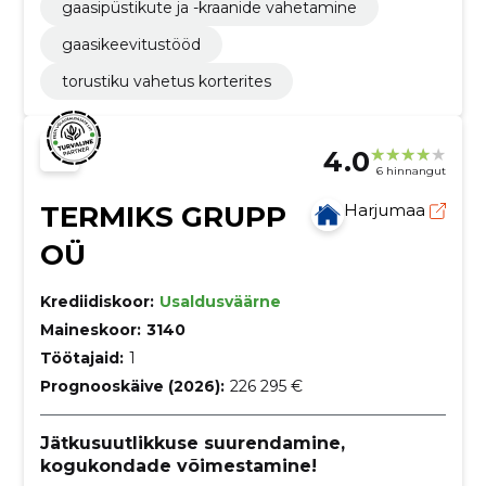
gaasipüstikute ja -kraanide vahetamine
gaasikeevitustööd
torustiku vahetus korterites
4.0
6 hinnangut
TERMIKS GRUPP
Harjumaa
OÜ
Krediidiskoor:
Usaldusväärne
Maineskoor:
3140
Töötajaid:
1
Prognooskäive (2026):
226 295 €
Jätkusuutlikkuse suurendamine,
kogukondade võimestamine!