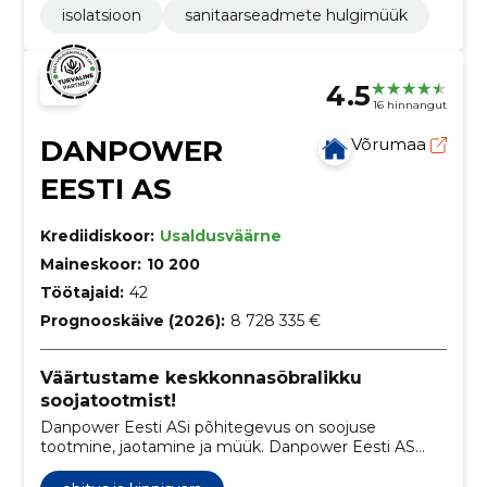
isolatsioon
sanitaarseadmete hulgimüük
4.5
16 hinnangut
DANPOWER
Võrumaa
EESTI AS
Krediidiskoor:
Usaldusväärne
Maineskoor:
10 200
Töötajaid:
42
Prognooskäive (2026):
8 728 335 €
Väärtustame keskkonnasõbralikku
soojatootmist!
Danpower Eesti ASi põhitegevus on soojuse
tootmine, jaotamine ja müük. Danpower Eesti AS
kuulub Saksa energiaettevõttele Danpower Gruppe.