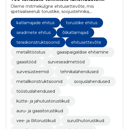
Oleme mitmekülgne ehitusettevõte, mis
spetsialiseerub torustike, soojustehnika,
metallkonstruktsioonide, katlamajade ning
tööstuslahenduste ehitamisele.
katlamajade ehitus
torustike ehitus
seadmete ehitus
õlikatlamajad
teraskonstruktsioonid
ehitusettevõte
metallitööstus
gaasipaigaldise ehitamine
gaasitööd
surveseadmetööd
survesüsteemid
tehnikalahendused
metallkonstruktsioonid
soojuslahendused
tööstuslahendused
kütte- ja jahutustorustikud
auru- ja gaasitorustikud
vee- ja õlitorustikud
suruõhutorustikud: