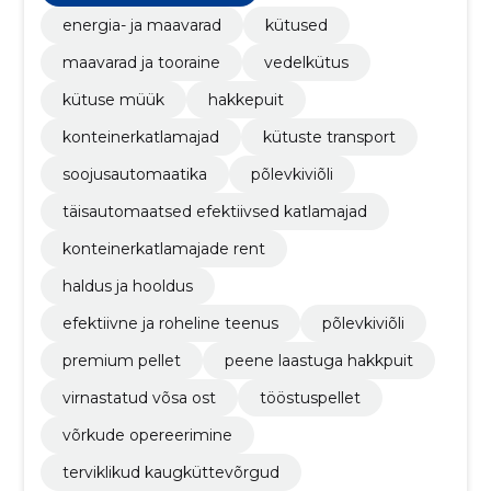
energia- ja maavarad
kütused
maavarad ja tooraine
vedelkütus
kütuse müük
hakkepuit
konteinerkatlamajad
kütuste transport
soojusautomaatika
põlevkiviõli
täisautomaatsed efektiivsed katlamajad
konteinerkatlamajade rent
haldus ja hooldus
efektiivne ja roheline teenus
põlevkiviõli
premium pellet
peene laastuga hakkpuit
virnastatud võsa ost
tööstuspellet
võrkude opereerimine
terviklikud kaugküttevõrgud