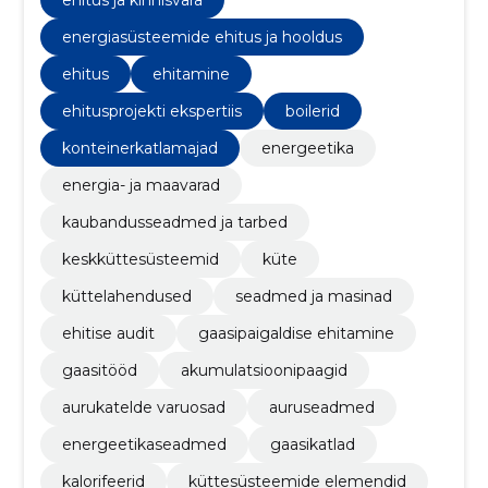
ehitus ja kinnisvara
paigaldamisel, hooldusel ja tehnosüsteemide
kaasajastamisel.
energiasüsteemide ehitus ja hooldus
ehitus
ehitamine
ehitusprojekti ekspertiis
boilerid
konteinerkatlamajad
energeetika
energia- ja maavarad
kaubandusseadmed ja tarbed
keskküttesüsteemid
küte
küttelahendused
seadmed ja masinad
ehitise audit
gaasipaigaldise ehitamine
gaasitööd
akumulatsioonipaagid
aurukatelde varuosad
auruseadmed
energeetikaseadmed
gaasikatlad
kalorifeerid
küttesüsteemide elemendid