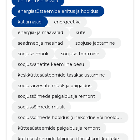
ehitus ja kinnisvara
energiasüsteemide ehitus ja hooldus
katlamajad
energeetika
energia- ja maavarad
küte
seadmed ja masinad
soojuse jaotamine
soojuse müük
soojuse tootmine
soojusvahetite keemiline pesu
keskküttesüsteemide tasakaalustamine
soojusarvestite müük ja paigaldus
soojussõlmede paigaldus ja remont
soojussõlmede müük
soojussõlmede hooldus (ühekordne või hooldus
leping pikemaks perioodiks)
küttesüsteemide paigaldus ja remont
küttesüsteemide läbipesu (torustikud, küttekeh