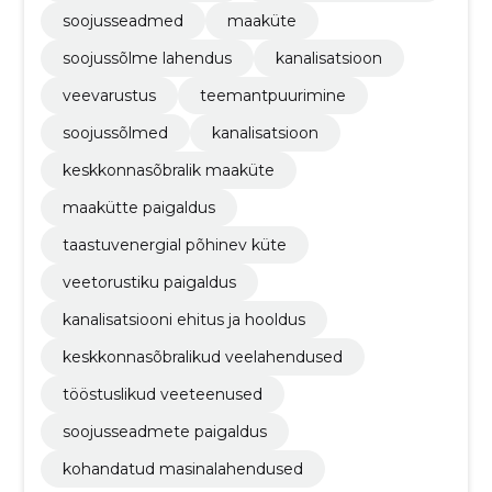
soojusseadmed
maaküte
soojussõlme lahendus
kanalisatsioon
veevarustus
teemantpuurimine
soojussõlmed
kanalisatsioon
keskkonnasõbralik maaküte
maakütte paigaldus
taastuvenergial põhinev küte
veetorustiku paigaldus
kanalisatsiooni ehitus ja hooldus
keskkonnasõbralikud veelahendused
tööstuslikud veeteenused
soojusseadmete paigaldus
kohandatud masinalahendused