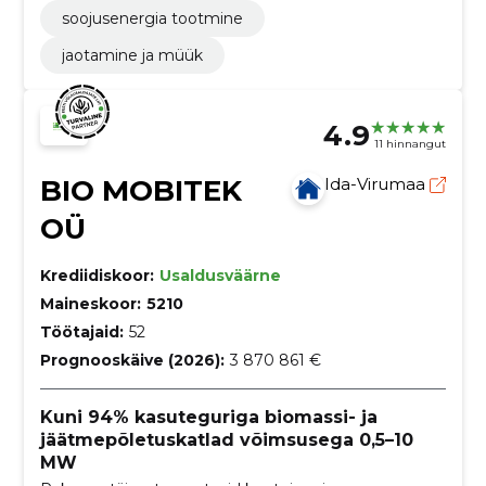
soojusenergia tootmine
jaotamine ja müük
4.9
11 hinnangut
BIO MOBITEK
Ida-Virumaa
OÜ
Krediidiskoor:
Usaldusväärne
Maineskoor:
5210
Töötajaid:
52
Prognooskäive (2026):
3 870 861 €
Kuni 94% kasuteguriga biomassi- ja
jäätmepõletuskatlad võimsusega 0,5–10
MW