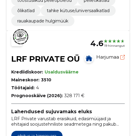
tööstuslikud pelletipõletid
pelletikatlad
õlikatlad
tahke kütuse/universaalkatlad
rauakaupade hulgimüük
4.6
19 hinnangut
LRF PRIVATE OÜ
Harjumaa
Krediidiskoor:
Usaldusväärne
Maineskoor:
3510
Töötajaid:
4
Prognooskäive (2026):
328 171 €
Lahendused sujuvamaks eluks
LRF Private varustab eraisikuid, edasimüüjaid ja
ehitajaid soojustehniliste seadmetega ning pakub
oma teadmisi ja kogemusi hoonete kütte-,
ventilatsiooni- ja jahutusseadmete valikul,