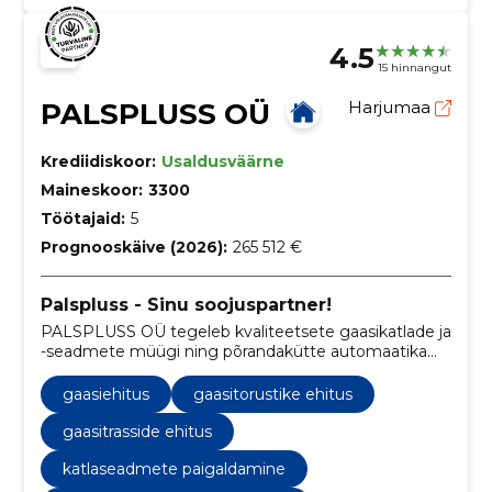
4.5
15 hinnangut
PALSPLUSS OÜ
Harjumaa
Krediidiskoor:
Usaldusväärne
Maineskoor:
3300
Töötajaid:
5
Prognooskäive (2026):
265 512 €
Palspluss - Sinu soojuspartner!
PALSPLUSS OÜ tegeleb kvaliteetsete gaasikatlade ja
-seadmete müügi ning põrandakütte automaatika
pakkumisega, samuti teostab nad gaasiseadmete
paigaldus- ja remonttöid ning katlaruumide
gaasiehitus
gaasitorustike ehitus
teenindamist.
gaasitrasside ehitus
katlaseadmete paigaldamine