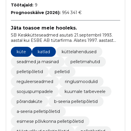
Töötajaid:
9
Prognooskäive (2026):
954 341 €
Jäta toasoe meie hooleks.
SB Keskkütteseadmed asutati 21.septembril 1993.
aastal kui ESBE AB tütarfirma. Alates 1997. aastast
oleme iseseisvad, kuid müüme, paigaldame ja
hooldame jätkuvalt ESBE seadmeid.
küte
katlad
küttelahendused
seadmed ja masinad
pelletimahutid
pelletipõletid
pelletid
reguleerseadmed
ringlusmoodulid
soojuspumpadele
kuumale tarbeveele
põrandaküte
b-seeria pelletipõletid
a-seeria pelletipõletid
esimese põlvkonna pelletipõletid