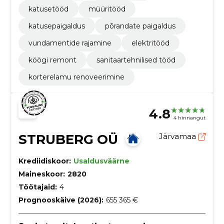
katusetööd
müüritööd
katusepaigaldus
põrandate paigaldus
vundamentide rajamine
elektritööd
köögi remont
sanitaartehnilised tööd
korterelamu renoveerimine
4.8
4 hinnangut
STRUBERG OÜ
Järvamaa
Krediidiskoor:
Usaldusväärne
Maineskoor:
2820
Töötajaid:
4
Prognooskäive (2026):
655 365 €