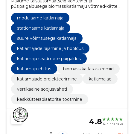
Pakume täisautomaatseid konteiner ja
püsipaigaldusega biomassikatlamaju võtmed-kätte
lahendusena.
modulaarne katlamaja
stationaarne katlamaja
suure võimsusega katlamaja
katlamajade rajamine ja hooldus
katlamaja seadmete paigaldus
katlamaja ehitus
biomass katlasüsteemid
katlamajade projekteerimine
katlamajad
vertikaalne soojusvaheti
keskkütteradiaatorite tootmine
4.8
12 hinnangut