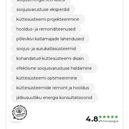
soojusvarustuse eksperdid
küttesüsteemi projekteerimine
hooldus- ja remonditeenused
põlevkivi katlamajade lahendused
soojus- ja aurukatlasüsteemid
kohandatud küttesüsteemi disain
efektiivne soojusvarustuse haldamine
küttesüsteemi optimeerimine
küttesüsteemide remont ja hooldus
jätkusuutliku energia konsultatsioonid
4.8
49 hinnangut