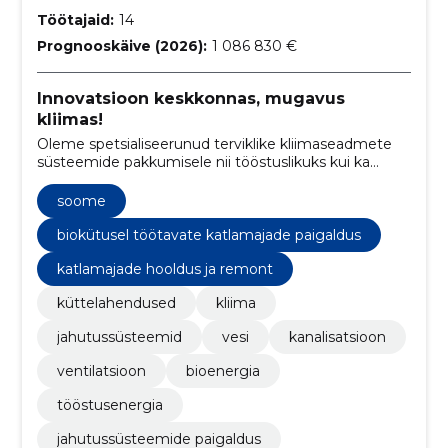
Töötajaid:
14
Prognooskäive (2026):
1 086 830 €
Innovatsioon keskkonnas, mugavus
kliimas!
Oleme spetsialiseerunud terviklike kliimaseadmete
süsteemide pakkumisele nii tööstuslikuks kui ka
elamumajanduslikuks kasutamiseks.
soome
biokütusel töötavate katlamajade paigaldus
katlamajade hooldus ja remont
küttelahendused
kliima
jahutussüsteemid
vesi
kanalisatsioon
ventilatsioon
bioenergia
tööstusenergia
jahutussüsteemide paigaldus