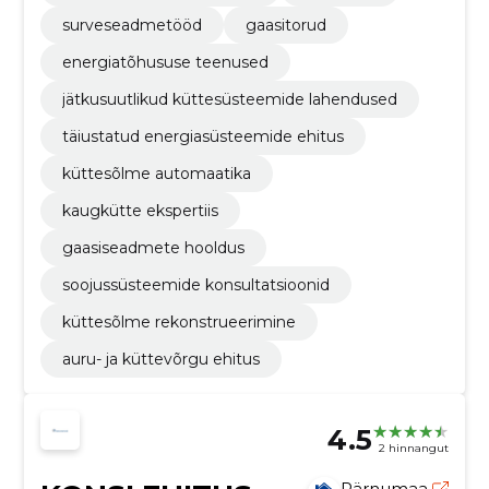
surveseadmetööd
gaasitorud
energiatõhususe teenused
jätkusuutlikud küttesüsteemide lahendused
täiustatud energiasüsteemide ehitus
küttesõlme automaatika
kaugkütte ekspertiis
gaasiseadmete hooldus
soojussüsteemide konsultatsioonid
küttesõlme rekonstrueerimine
auru- ja küttevõrgu ehitus
4.5
2 hinnangut
Pärnumaa