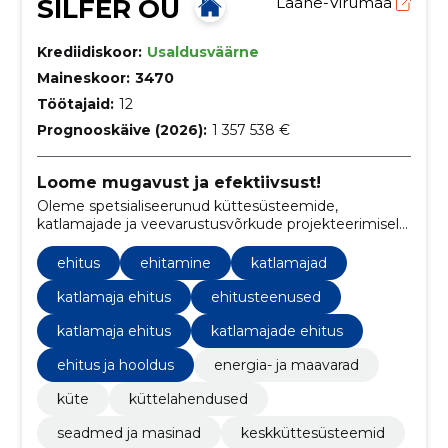
SILFER OÜ
Lääne-Virumaa
Krediidiskoor:
Usaldusväärne
Maineskoor:
3470
Töötajaid:
12
Prognooskäive (2026):
1 357 538 €
Loome mugavust ja efektiivsust!
Oleme spetsialiseerunud küttesüsteemide,
katlamajade ja veevarustusvõrkude projekteerimisele,
ehitamisele ja hooldusele, tagades klientidele tõhusa
energiakasutuse ja mugavuse.
ehitus
ehitamine
katlamajad
katlamaja ehitus
ehitusteenused
katlamaja ehitus
katlamajade ehitus
ehitus ja hooldus
energia- ja maavarad
küte
küttelahendused
seadmed ja masinad
keskküttesüsteemid