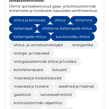
isolatsioonitööd!
Oleme spetsialiseerunud gaasi- ja küttesüsteemide
ehitamisele ja hooldusele, kasutades sertifitseeritud
keevitusprotsesse ning pakkudes asjatundlikke
soojustusteenuseid erinevatele seadmetele ja
ehitus ja kinnisvara
ehitus
ehitamine
torustikele.
katlamajad
efektiivne katlamajade ehitus
katlamajade ehitus
aurutorustiku ehitus
ehitus- ja viimistlusmaterjalid
energeetika
energia- ja maavarad
energiasüsteemide ehitus ja hooldus
küttelahendused
kütused
maavarad ja loodusressursid
maavarad ja tooraine
seadmed ja masinad
gaasitööd
surveseadmetööd
küttesüsteemide väljaehitus