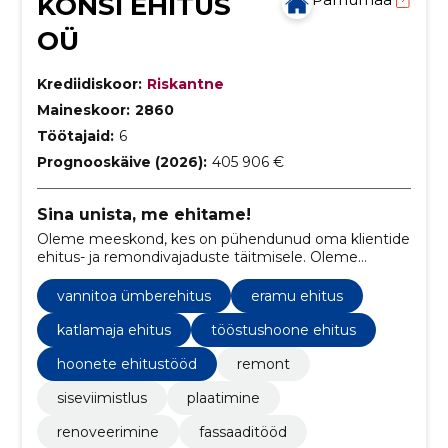
KONSI EHITUS
OÜ
Krediidiskoor:
Riskantne
Maineskoor:
2860
Töötajaid:
6
Prognooskäive (2026):
405 906 €
Sina unista, me ehitame!
Oleme meeskond, kes on pühendunud oma klientide
ehitus- ja remondivajaduste täitmisele. Oleme
spetsialiseerunud erinevate ehitusprojektide
läbiviimisele, sealhulgas eramute, korterelamute,
vannitoa ümberehitus
eramu ehitus
garaažide ja bürooruumide ehitusele ja
renoveerimisele.
katlamaja ehitus
tööstushoone ehitus
hoonete ehitustööd
remont
siseviimistlus
plaatimine
renoveerimine
fassaaditööd