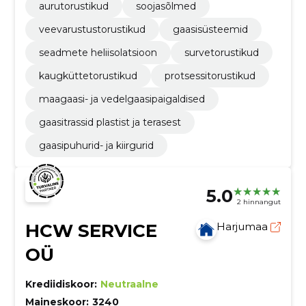
aurutorustikud
soojasõlmed
veevarustustorustikud
gaasisüsteemid
seadmete heliisolatsioon
survetorustikud
kaugküttetorustikud
protsessitorustikud
maagaasi- ja vedelgaasipaigaldised
gaasitrassid plastist ja terasest
gaasipuhurid- ja kiirgurid
5.0
2 hinnangut
HCW SERVICE
Harjumaa
OÜ
Krediidiskoor:
Neutraalne
Maineskoor:
3240