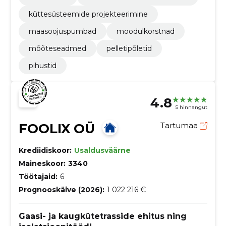
küttesüsteemide projekteerimine
maasoojuspumbad
moodulkorstnad
mõõteseadmed
pelletipõletid
pihustid
4.8
5 hinnangut
FOOLIX OÜ
Tartumaa
Krediidiskoor:
Usaldusväärne
Maineskoor:
3340
Töötajaid:
6
Prognooskäive (2026):
1 022 216 €
Gaasi- ja kaugkütetrasside ehitus ning