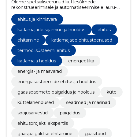
Oleme spetsialiseerunud küttesõlmede
rekonstrueerimisele ja automatiseerimisele, auru-,
kütte- ja kaugküttetorustike ehitamisele,
soojustustöödele, soojuskonsultatsioonidele ning
ehitus ja kinnisvara
gaasiseadmete ja katlamajade projekteerimisele,
paigaldamisele ja hooldusele.
katlamajade rajamine ja hooldus
ehitus
ehitamine
katlamajade ehitusteenused
termoõlisüsteemi ehitus
katlamaja hooldus
energeetika
energia- ja maavarad
energiasüsteemide ehitus ja hooldus
gaasiseadmete paigaldus ja hooldus
küte
küttelahendused
seadmed ja masinad
soojusarvestid
paigaldus
ehitusprojekti ekspertiis
gaasipaigaldise ehitamine
gaasitööd