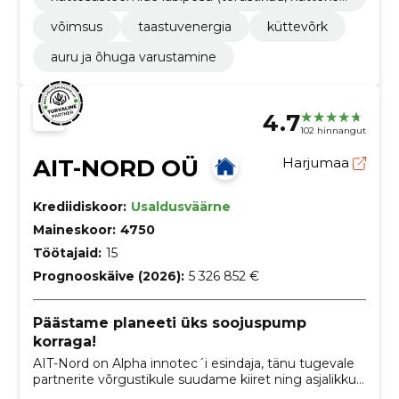
ad, katlad)
võimsus
taastuvenergia
küttevõrk
auru ja õhuga varustamine
4.7
102 hinnangut
AIT-NORD OÜ
Harjumaa
Krediidiskoor:
Usaldusväärne
Maineskoor:
4750
Töötajaid:
15
Prognooskäive (2026):
5 326 852 €
Päästame planeeti üks soojuspump
korraga!
AIT-Nord on Alpha innotec´i esindaja, tänu tugevale
partnerite võrgustikule suudame kiiret ning asjalikku
teenindust võimaldada üle kogu Eesti