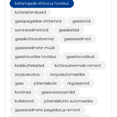
katlamajade ehitus ja hooldus
küttelahendused
gaasipaigaldise ehitamine
gaasitööd
surveseadmetööd
gaasikatlad
gaasiküttesüsteemid
gaasiseadmed
gaasiseadmete müük
gaasitorustike hooldus
gaasitorustikud
keskküttekatlad
küttesüsteemide remont
soojavarustus
soojusautomaatika
gaas
põrandaküte
regulaatorid
korstnad
gaasiveesoojendid
kollektorid
põrandakütte automaatika
gaasiseadmete paigaldus ja remont