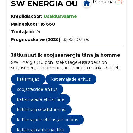
SW ENERGIA OÜ
Pärnumaa
Krediidiskoor:
Usaldusväärne
Maineskoor:
16 660
Töötajaid:
74
Prognooskäive (2026):
35 952 026 €
Jätkusuutlik soojusenergia täna ja homme
SW Energia OÜ põhilisteks tegevusaladeks on
soojusenergia tootmine, jaotamine ja müük. Olulisel
kohal on teenuste spetsifitseeritud nõuetele
vastavus ja nende kõrge kvaliteet
katlamajad
katlamajade ehitus
soojatrasside ehitus
katlamajade ehitamine
katlamaja seadistamine
katlamajade ehitus ja hooldus
katlamaja automaatika