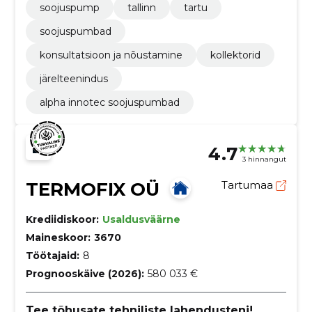
soojuspump
tallinn
tartu
soojuspumbad
konsultatsioon ja nõustamine
kollektorid
järelteenindus
alpha innotec soojuspumbad
4.7
3 hinnangut
TERMOFIX OÜ
Tartumaa
Krediidiskoor:
Usaldusväärne
Maineskoor:
3670
Töötajaid:
8
Prognooskäive (2026):
580 033 €
Tee tõhusate tehniliste lahendusteni!