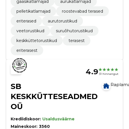
gaasikatlamajad
aurukatlamajad
pelletikatlamajad
roostevabad terased
eriterased
aurutorustikud
veetorustikud
suruõhutorustikud
keskküttetorustikud
terasest
eriterasest
4.9
31 hinnangut
SB
Raplam
KESKKÜTTESEADMED
OÜ
Krediidiskoor:
Usaldusväärne
Maineskoor:
3560