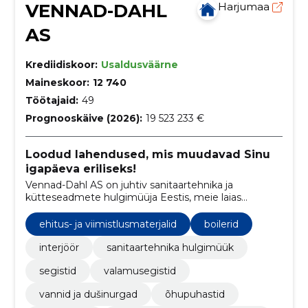
VENNAD-DAHL
Harjumaa
AS
Krediidiskoor:
Usaldusväärne
Maineskoor:
12 740
Töötajaid:
49
Prognooskäive (2026):
19 523 233 €
Loodud lahendused, mis muudavad Sinu
igapäeva eriliseks!
Vennad-Dahl AS on juhtiv sanitaartehnika ja
kütteseadmete hulgimüüja Eestis, meie laias
tootevalikus on kõik vajalikud lahendused nii
erakliendi kui ka professionaalse ehitaja jaoks.
ehitus- ja viimistlusmaterjalid
boilerid
interjöör
sanitaartehnika hulgimüük
segistid
valamusegistid
vannid ja dušinurgad
õhupuhastid