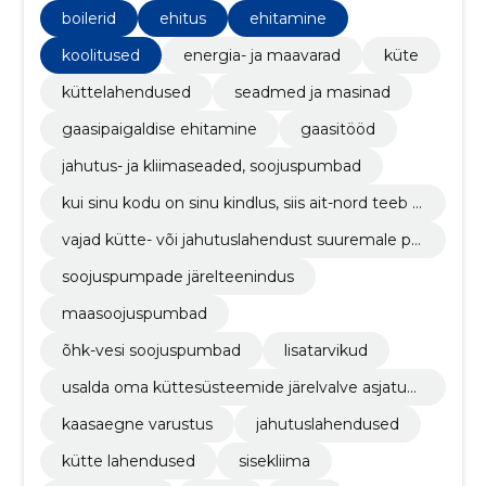
boilerid
ehitus
ehitamine
koolitused
energia- ja maavarad
küte
küttelahendused
seadmed ja masinad
gaasipaigaldise ehitamine
gaasitööd
jahutus- ja kliimaseaded, soojuspumbad
kui sinu kodu on sinu kindlus, siis ait-nord teeb s
u kodust 21. sajandi kindluse. me pakume kõige
vajad kütte- või jahutuslahendust suuremale pr
laiemat valikut kaasaegseid soojuspumpasid (m
ojektile kui eramaja? pole probleemi, ait-nord´il
aasoojuspumbad, õhk-vesi soojuspumbad).
soojuspumpade järelteenindus
on vajalik tehniline know-how ning kogemus ol
emas.
maasoojuspumbad
õhk-vesi soojuspumbad
lisatarvikud
usalda oma küttesüsteemide järelvalve asjatun
djatele. meil on vastav külmatööde litsents ja m
kaasaegne varustus
jahutuslahendused
eie spetsialistid käivad regulaarselt tehasepools
etel koolitustel.
kütte lahendused
sisekliima