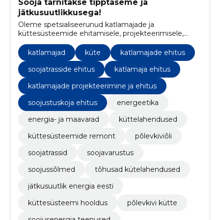
Sooja tarnitakse tipptaseme ja
jätkusuutlikkusega!
Oleme spetsialiseerunud katlamajade ja
küttesüsteemide ehitamisele, projekteerimisele,
hooldusele ja remondile, sealhulgas
põlemisseadmete ja soojusradade müügile ja
katlamajad
küte
katlamajade ehitus
paigaldamisele.
soojatrasside ehitus
katlamaja ehitus
katlamajade projekteerimine ja ehitus
soojustuskoja ehitus
energeetika
energia- ja maavarad
küttelahendused
küttesüsteemide remont
põlevkiviõli
soojatrassid
soojavarustus
soojussõlmed
tõhusad kütelahendused
jätkusuutlik energia eesti
küttesüsteemi hooldus
põlevkivi kütte
soojusenergia teenused