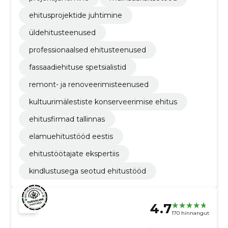
ehitusprojektide juhtimine
üldehitusteenused
professionaalsed ehitusteenused
fassaadiehituse spetsialistid
remont- ja renoveerimisteenused
kultuurimälestiste konserveerimise ehitus
ehitusfirmad tallinnas
elamuehitustööd eestis
ehitustöötajate ekspertiis
kindlustusega seotud ehitustööd
4.7
170 hinnangut