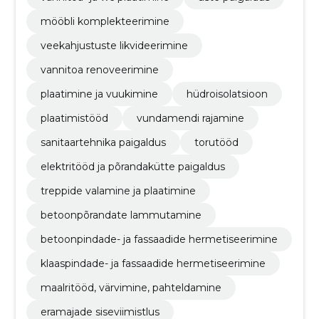
mööbli komplekteerimine
veekahjustuste likvideerimine
vannitoa renoveerimine
plaatimine ja vuukimine
hüdroisolatsioon
plaatimistööd
vundamendi rajamine
sanitaartehnika paigaldus
torutööd
elektritööd ja põrandakütte paigaldus
treppide valamine ja plaatimine
betoonpõrandate lammutamine
betoonpindade- ja fassaadide hermetiseerimine
klaaspindade- ja fassaadide hermetiseerimine
maalritööd, värvimine, pahteldamine
eramajade siseviimistlus