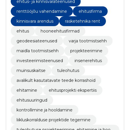
ehitus- ja kinnisvarateenused
renttööjõu vahendamine
ehitusfirma
kinnisvara arendus
rasketehnika rent
ehitus
hooneehitusfirmad
geodeesiateenused
varja tootmistsehh
maidla tootmistsehh
projekteerimine
investeerimisteenused
insenerehitus
muinsuskaitse
tuleohutus
avalikult kasutatavate teede korrashoid
ehitamine
ehitusprojekti ekspertiis
ehitusuuringud
kontrollimine ja hooldamine
liikluskorralduse projektide tegemine
tuleohutuse projekteerimine, ehitamine ja hool