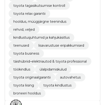
toyota tagasikutsumise kontroll
toyota relax garantii
hooldus, müügijärgne teenindus
rehvid, veljed
kindlustusjuhtumid ja kahjukäsitlus
teenused
lisavarustuse eripakkumised
toyota business
täishübriid–elektriautod & toyota professional
töökindlus
ülalpidamiskulud
toyota originaalgarantii
autovahetus
toyota liising
toyota kindlustus
broneeri hooldus