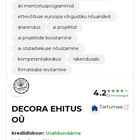
äri mentorlusprogrammid
ettevõtluse euroopa võrgustiku nõuanded
äriarendus
ai projektid
ai projektide koostamine
ai otstarbekuse nõustamine
kompetentsikeskus
rakendusabi
firmateabe levitamine
4.2
22 hinnangut
DECORA EHITUS
Tartumaa
OÜ
Krediidiskoor:
Usaldusväärne