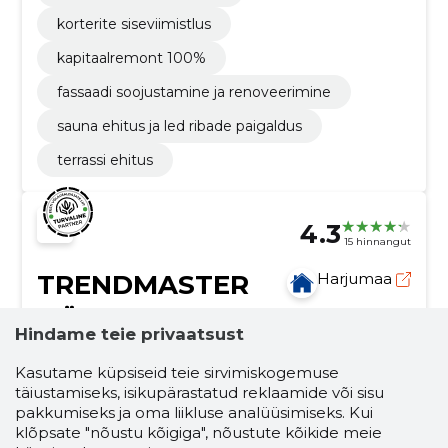
korterite siseviimistlus
kapitaalremont 100%
fassaadi soojustamine ja renoveerimine
sauna ehitus ja led ribade paigaldus
terrassi ehitus
4.3
15 hinnangut
TRENDMASTER
Harjumaa
OÜ
Hindame teie privaatsust
Krediidiskoor:
Usaldusväärne
Kasutame küpsiseid teie sirvimiskogemuse
Maineskoor:
4650
täiustamiseks, isikupärastatud reklaamide või sisu
pakkumiseks ja oma liikluse analüüsimiseks. Kui
Töötajaid:
27
klõpsate "nõustu kõigiga", nõustute kõikide meie
Prognooskäive (2026):
3 104 648 €