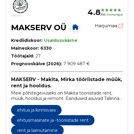
4.8
306 hinnangut
MAKSERV OÜ
Harjumaa
Krediidiskoor:
Usaldusväärne
Maineskoor:
6330
Töötajaid:
27
Prognooskäive (2026):
7 909 487 €
MAKSERV - Makita, Mirka tööriistade müük,
rent ja hooldus.
Meie põhitegevuseks on Makita tööriistade rent,
müük, hooldus ja remont. Esindused asuvad Tallinnas
ja Tartus.
ehitus ja kinnisvara
ehitusmasinate ja -tööriistade rent
rent ja laenutamine