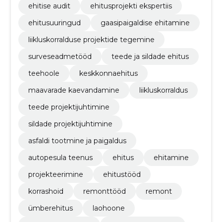
ehitise audit
ehitusprojekti ekspertiis
ehitusuuringud
gaasipaigaldise ehitamine
liikluskorralduse projektide tegemine
surveseadmetööd
teede ja sildade ehitus
teehoole
keskkonnaehitus
maavarade kaevandamine
liikluskorraldus
teede projektijuhtimine
sildade projektijuhtimine
asfaldi tootmine ja paigaldus
autopesula teenus
ehitus
ehitamine
projekteerimine
ehitustööd
korrashoid
remonttööd
remont
ümberehitus
laohoone