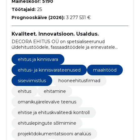
Maineskoor:
5190
Töötajaid:
25
Prognooskäive (2026):
3 277 531 €
Kvaliteet. Innovatsioon. Usaldus.
DECORA EHITUS OÜ on spetsialiseerunud
üldehitustöödele, fassaaditöödele ja erinevatele
ehituslahendustele, pakkudes mitmekülgseid
teenuseid alates vundamendist kuni viimistluseni.
ehitus ja kinnisvara
ehitus- ja kinnisvarateenused
maalritööd
siseviimistlus
hooneehitusfirmad
ehitus
ehitamine
omanikujärelevalve teenus
ehitise ja ehituskvaliteedi kontroll
ehituslepingute sõlmimine
projektdokumentatsiooni analüüs