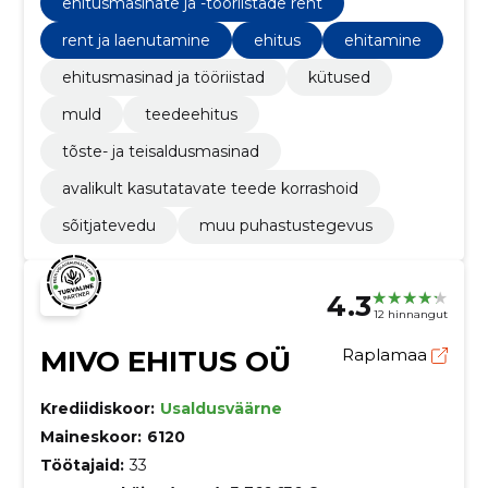
ehitusmasinate ja -tööriistade rent
rent ja laenutamine
ehitus
ehitamine
ehitusmasinad ja tööriistad
kütused
muld
teedeehitus
tõste- ja teisaldusmasinad
avalikult kasutatavate teede korrashoid
sõitjatevedu
muu puhastustegevus
4.3
12 hinnangut
MIVO EHITUS OÜ
Raplamaa
Krediidiskoor:
Usaldusväärne
Maineskoor:
6120
Töötajaid:
33