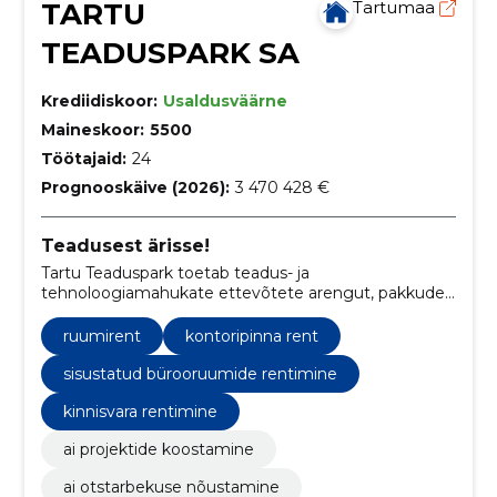
TARTU
Tartumaa
TEADUSPARK SA
Krediidiskoor:
Usaldusväärne
Maineskoor:
5500
Töötajaid:
24
Prognooskäive (2026):
3 470 428 €
Teadusest ärisse!
Tartu Teaduspark toetab teadus- ja
tehnoloogiamahukate ettevõtete arengut, pakkudes
infrastruktuuri- ja äriarendusteenuseid Tartu regioonis.
ruumirent
kontoripinna rent
sisustatud bürooruumide rentimine
kinnisvara rentimine
ai projektide koostamine
ai otstarbekuse nõustamine