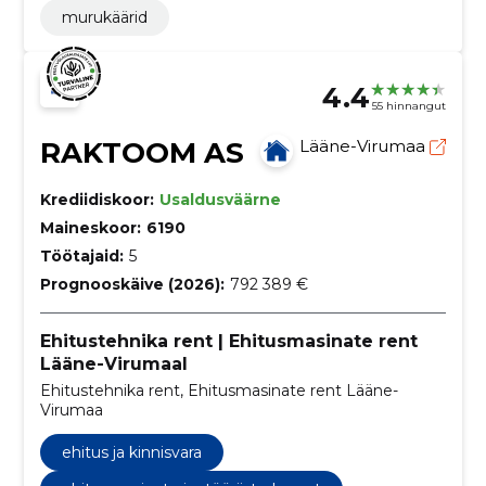
murukäärid
4.4
55 hinnangut
RAKTOOM AS
Lääne-Virumaa
Krediidiskoor:
Usaldusväärne
Maineskoor:
6190
Töötajaid:
5
Prognooskäive (2026):
792 389 €
Ehitustehnika rent | Ehitusmasinate rent
Lääne-Virumaal
Ehitustehnika rent, Ehitusmasinate rent Lääne-
Virumaa
ehitus ja kinnisvara