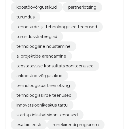
koostöövõrgustikud
partneriotsing
turundus
tehnosiirde- ja tehnoloogilised teenused
turundusstrateegiad
tehnoloogiline nõustamine
ai projektide arendamine
teostatavuse konsultatsiooniteenused
ärikoostöö võrgustikud
tehnoloogiapartneri otsing
tehnoloogiasiirde teenused
innovatsioonikeskus tartu
startup inkubatsiooniteenused
esa bic eesti
rohekiirendi programm