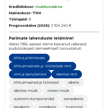
Krediidiskoor:
Usaldusväärne
Maineskoor:
7100
Töötajaid:
8
Prognooskäive (2026):
2 924 240 €
Parimate lahenduste leidmine!
Alates 1956. aastast oleme kasvanud väikesest
puidutöökojast ülemaailmselt tunnustatud
raketiseettevõtteks, mida tuntakse Doka kaubamärgi
all.
ehitus ja kinnisvara
ehitusmasinate ja -tööriistade rent
rent ja laenutamine
raketise rent
ehitusmasinad ja tööriistad
raketis
raketise müük
vineeri müük
süsteemi komponendid
seinaraketis
laeraketis
roniraketis
tugitornid