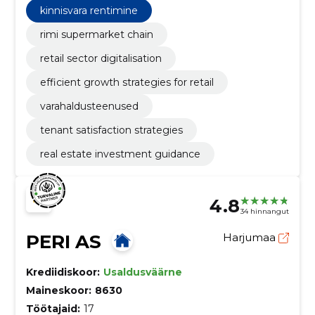
kinnisvara rentimine
rimi supermarket chain
retail sector digitalisation
efficient growth strategies for retail
varahaldusteenused
tenant satisfaction strategies
real estate investment guidance
4.8
34 hinnangut
PERI AS
Harjumaa
Krediidiskoor:
Usaldusväärne
Maineskoor:
8630
Töötajaid:
17