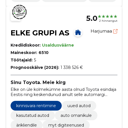
5.0
2 hinnangut
ELKE GRUPI AS
Harjumaa
Krediidiskoor:
Usaldusväärne
Maineskoor:
6510
Töötajaid:
5
Prognooskäive (2026):
1 338 526 €
Sinu Toyota. Meie kirg
Elke on üle kolmekümne aasta olnud Toyota esindaja
Eestis ning keskendunud ainult selle automargi
müügile ja hooldusele. Tegemist on läbi ja lõhki
Toyota asjatundjatega.
kinnisvara rentimine
uued autod
kasutatud autod
auto omanikule
ärikliendile
myt digiteenused