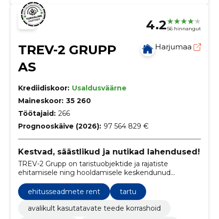
4.2
56 hinnangut
TREV-2 GRUPP
Harjumaa
AS
Krediidiskoor:
Usaldusväärne
Maineskoor:
35 260
Töötajaid:
266
Prognooskäive (2026):
97 564 829 €
Kestvad, säästlikud ja nutikad lahendused!
TREV-2 Grupp on taristuobjektide ja rajatiste
ehitamisele ning hooldamisele keskendunud
ettevõte.
ehitusseadmete rent
tartu
avalikult kasutatavate teede korrashoid