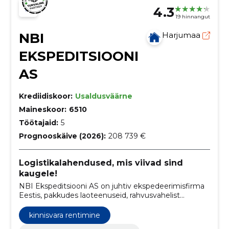
4.3
19 hinnangut
NBI
Harjumaa
EKSPEDITSIOONI
AS
Krediidiskoor:
Usaldusväärne
Maineskoor:
6510
Töötajaid:
5
Prognooskäive (2026):
208 739 €
Logistikalahendused, mis viivad sind
kaugele!
NBI Ekspeditsiooni AS on juhtiv ekspedeerimisfirma
Eestis, pakkudes laoteenuseid, rahvusvahelist
transporti, tolliladustamist ning sisetransporti.
kinnisvara rentimine