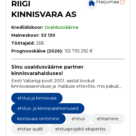
RIIGI
Harjumaa
KINNISVARA AS
Krediidiskoor:
Usaldusväärne
Maineskoor:
53 130
Töötajaid:
268
Prognooskäive (2026):
153 795 292 €
Sinu usaldusväärne partner
kinnisvarahalduses!
Eesti Vabariigi poolt 2001. aastal loodud
kinnisvaraarenduse ja -halduse ettevõte, mis pakub
tõhusaid teenuseid peamiselt riigiasutustele ja
avalikele teenuste pakkujatele.
ehitus ja kinnisvara
ehitus- ja kinnisvarateenused
kinnisvara rentimine
ehitus
ehitamine
ehitise audit
ehitusprojekti ekspertiis