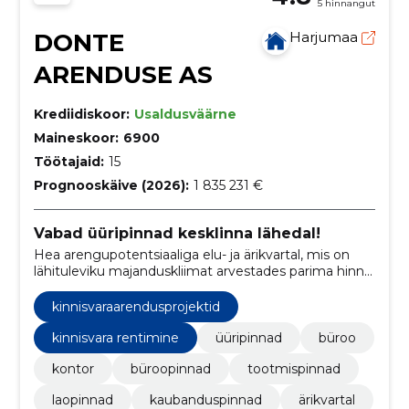
5 hinnangut
DONTE
Harjumaa
ARENDUSE AS
Krediidiskoor:
Usaldusväärne
Maineskoor:
6900
Töötajaid:
15
Prognooskäive (2026):
1 835 231 €
Vabad üüripinnad kesklinna lähedal!
Hea arengupotentsiaaliga elu- ja ärikvartal, mis on
lähituleviku majanduskliimat arvestades parima hinna,
asukoha ja kvaliteedisuhtega kinnisvaraklaster.
kinnisvaraarendusprojektid
kinnisvara rentimine
üüripinnad
büroo
kontor
büroopinnad
tootmispinnad
laopinnad
kaubanduspinnad
ärikvartal