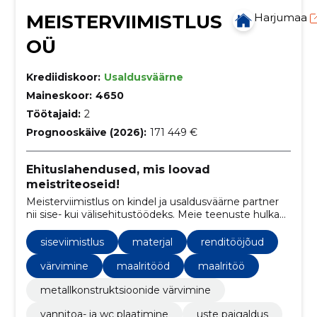
MEISTERVIIMISTLUS
Harjumaa
OÜ
Krediidiskoor:
Usaldusväärne
Maineskoor:
4650
Töötajaid:
2
Prognooskäive (2026):
171 449 €
Ehituslahendused, mis loovad
meistriteoseid!
Meisterviimistlus on kindel ja usaldusväärne partner
nii sise- kui välisehitustöödeks. Meie teenuste hulka
kuuluvad vundamendi- ja müüritööd,
siseviimistlustööd ja parketipaigaldus. Meie
siseviimistlus
materjal
renditööjõud
professionaalne tiim tagab tipptasemel töö ja
klientide rahulolu.
värvimine
maalritööd
maalritöö
metallkonstruktsioonide värvimine
vannitoa- ja wc plaatimine
uste paigaldus