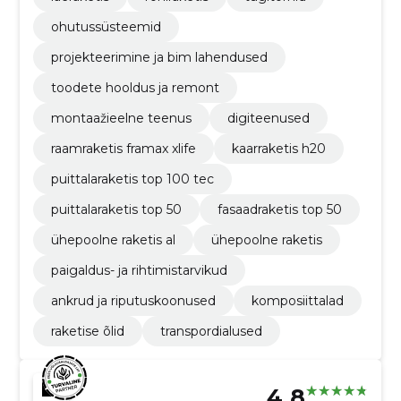
ohutussüsteemid
projekteerimine ja bim lahendused
toodete hooldus ja remont
montaažieelne teenus
digiteenused
raamraketis framax xlife
kaarraketis h20
puittalaraketis top 100 tec
puittalaraketis top 50
fasaadraketis top 50
ühepoolne raketis al
ühepoolne raketis
paigaldus- ja rihtimistarvikud
ankrud ja riputuskoonused
komposiittalad
raketise õlid
transpordialused
4.8