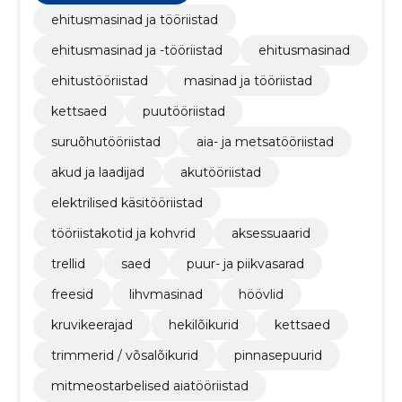
ehitusmasinad ja tööriistad
ehitusmasinad ja -tööriistad
ehitusmasinad
ehitustööriistad
masinad ja tööriistad
kettsaed
puutööriistad
suruõhutööriistad
aia- ja metsatööriistad
akud ja laadijad
akutööriistad
elektrilised käsitööriistad
tööriistakotid ja kohvrid
aksessuaarid
trellid
saed
puur- ja piikvasarad
freesid
lihvmasinad
höövlid
kruvikeerajad
hekilõikurid
kettsaed
trimmerid / võsalõikurid
pinnasepuurid
mitmeostarbelised aiatööriistad