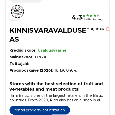
4.3
24 478 hinnangut
KINNISVARAVALDUSE
Harjumaa
AS
Krediidiskoor:
Usaldusväärne
Maineskoor:
11 920
Töötajaid:
–
Prognooskäive (2026):
18 136 046 €
Stores with the best selection of fruit and
vegetables and meat products!
Rimi Baltic is one of the largest retailers in the Baltic
countries. From 2020, Rimi also has an e-shop in all
three Baltic countries. The company employs more
than 12,000 people across the Baltic States.
rental property optimization