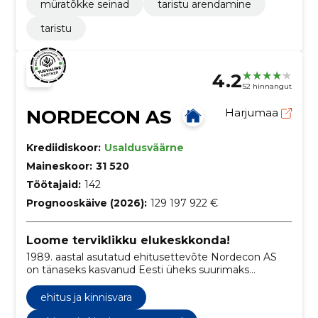
müratõkke seinad
taristu arendamine
taristu
4.2
52 hinnangut
NORDECON AS
Harjumaa
Krediidiskoor:
Usaldusväärne
Maineskoor:
31 520
Töötajaid:
142
Prognooskäive (2026):
129 197 922 €
Loome terviklikku elukeskkonda!
1989. aastal asutatud ehitusettevõte Nordecon AS
on tänaseks kasvanud Eesti üheks suurimaks
ehituskontserniks.
ehitus ja kinnisvara