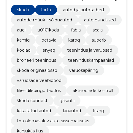
vastavat varustust. Meil on laos olemas kõik vajalikud
mudelid ja varuosad ning tule proovisõidule, et näha
skoda
tartu
autod ja autotarbed
ja tunda seda erilist Škoda kogemust!
autode müük - sõiduautod
auto esindused
audi
u0161koda
fabia
scala
kamiq
octavia
karoq
superb
kodiaq
enyaq
teenindus ja varuosad
broneeri teenindus
teeninduskampaaniad
škoda originaalosad
varuosapäring
varuosade veebipood
kliendilepingu taotlus
aktsioonide kontroll
škoda connect
garantii
kasutatud autod
laoautod
liising
too olemasolev auto sissemaksuks
kahjukäsitlus