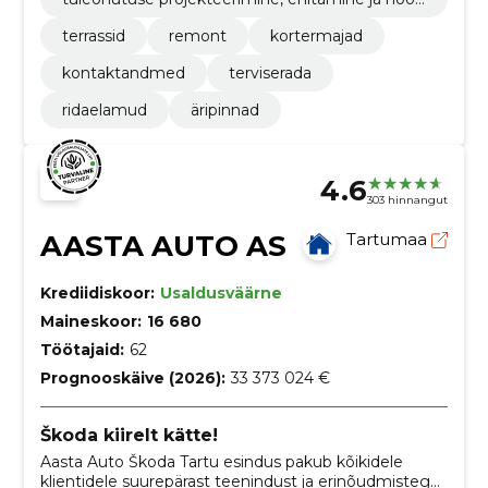
damine
terrassid
remont
kortermajad
kontaktandmed
terviserada
ridaelamud
äripinnad
4.6
303 hinnangut
AASTA AUTO AS
Tartumaa
Krediidiskoor:
Usaldusväärne
Maineskoor:
16 680
Töötajaid:
62
Prognooskäive (2026):
33 373 024 €
Škoda kiirelt kätte!
Aasta Auto Škoda Tartu esindus pakub kõikidele
klientidele suurepärast teenindust ja erinõudmistega