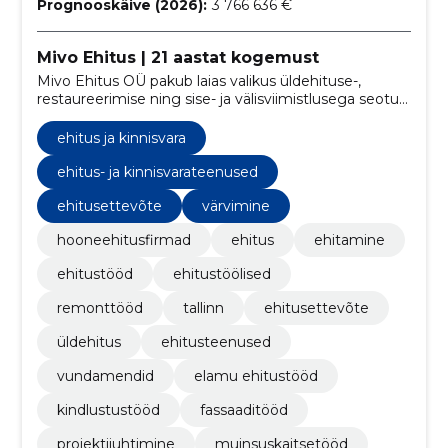
Prognooskäive (2026):
3 766 636 €
Mivo Ehitus | 21 aastat kogemust
Mivo Ehitus OÜ pakub laias valikus üldehituse-,
restaureerimise ning sise- ja välisviimistlusega seotud
teenuseid.
ehitus ja kinnisvara
ehitus- ja kinnisvarateenused
ehitusettevõte
värvimine
hooneehitusfirmad
ehitus
ehitamine
ehitustööd
ehitustöölised
remonttööd
tallinn
ehitusettevõte
üldehitus
ehitusteenused
vundamendid
elamu ehitustööd
kindlustustööd
fassaaditööd
projektijuhtimine
muinsuskaitsetööd