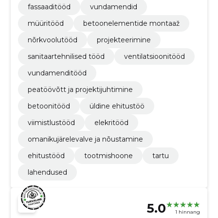
fassaaditööd
vundamendid
müüritööd
betoonelementide montaaž
nõrkvoolutööd
projekteerimine
sanitaartehnilised tööd
ventilatsioonitööd
vundamenditööd
peatöövõtt ja projektijuhtimine
betoonitööd
üldine ehitustöö
viimistlustööd
elekritööd
omanikujärelevalve ja nõustamine
ehitustööd
tootmishoone
tartu
lahendused
5.0
1 hinnang