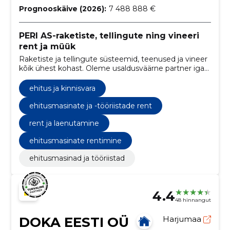
Prognooskäive (2026):
7 488 888 €
PERI AS-raketiste, tellingute ning vineeri
rent ja müük
Raketiste ja tellingute süsteemid, teenused ja vineer
kõik ühest kohast. Oleme usaldusväärne partner igas
projekti faasis kogu ehitusprotsessi jooksul.
ehitus ja kinnisvara
ehitusmasinate ja -tööriistade rent
rent ja laenutamine
ehitusmasinate rentimine
ehitusmasinad ja tööriistad
4.4
48 hinnangut
DOKA EESTI OÜ
Harjumaa