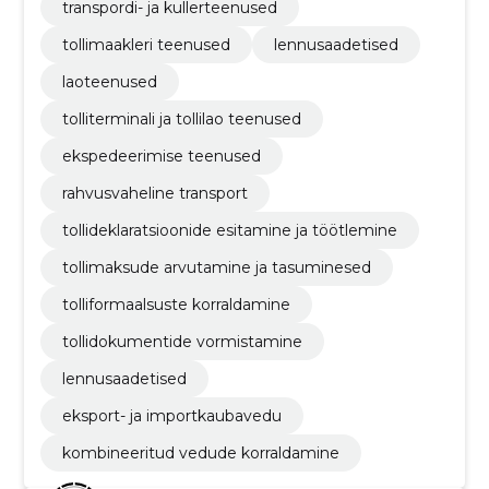
transpordi- ja kullerteenused
tollimaakleri teenused
lennusaadetised
laoteenused
tolliterminali ja tollilao teenused
ekspedeerimise teenused
rahvusvaheline transport
tollideklaratsioonide esitamine ja töötlemine
tollimaksude arvutamine ja tasuminesed
tolliformaalsuste korraldamine
tollidokumentide vormistamine
lennusaadetised
eksport- ja importkaubavedu
kombineeritud vedude korraldamine