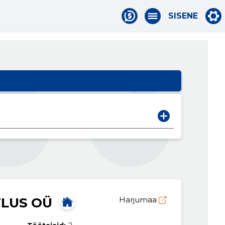
SISENE
TLUS OÜ
Harjumaa