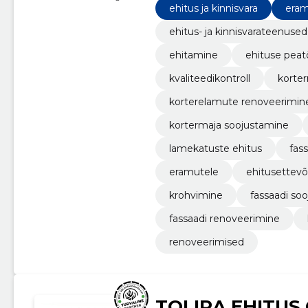
ehitus ja kinnisvara
eram
ehitus- ja kinnisvarateenused
ehitamine
ehituse peat
kvaliteedikontroll
korte
korterelamute renoveerimin
kortermaja soojustamine
lamekatuste ehitus
fas
eramutele
ehitusettevõ
krohvimine
fassaadi so
fassaadi renoveerimine
renoveerimised
TOLIRA EHITUS