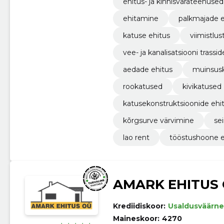
ehitus- ja kinnisvarateenused
ehitamine
palkmajade e
katuse ehitus
viimistlu
vee- ja kanalisatsiooni trassid
aedade ehitus
muinsusk
rookatused
kivikatused
katusekonstruktsioonide ehi
kõrgsurve värvimine
se
lao rent
tööstushoone e
AMARK EHITUS
Krediidiskoor:
Usaldusväärne
Maineskoor:
4270