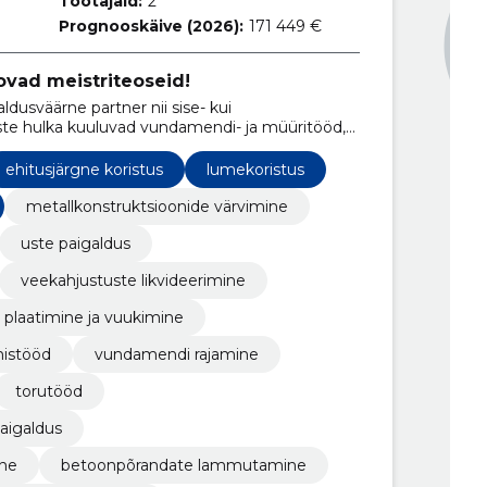
Töötajaid:
2
Prognooskäive (2026):
171 449 €
ovad meistriteoseid!
aldusväärne partner nii sise- kui
ste hulka kuuluvad vundamendi- ja müüritööd,
galdus. Meie professionaalne tiim tagab
lolu.
ehitusjärgne koristus
lumekoristus
metallkonstruktsioonide värvimine
uste paigaldus
veekahjustuste likvideerimine
plaatimine ja vuukimine
mistööd
vundamendi rajamine
torutööd
paigaldus
ine
betoonpõrandate lammutamine