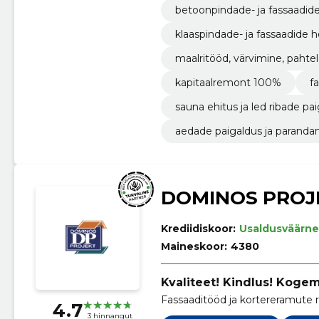
betoonpindade- ja fassaadid
klaaspindade- ja fassaadide 
maalritööd, värvimine, paht
kapitaalremont 100%
f
sauna ehitus ja led ribade pa
aedade paigaldus ja paranda
DOMINOS PROJ
Krediidiskoor:
Usaldusväärne
Maineskoor:
4380
Kvaliteet! Kindlus! Koge
Fassaaditööd ja kortereramute 
4.7
3 hinnangut