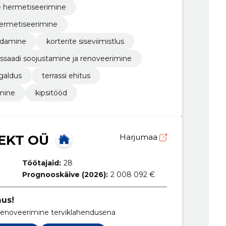
e hermetiseerimine
hermetiseerimine
eldamine
korterite siseviimistlus
assaadi soojustamine ja renoveerimine
igaldus
terrassi ehitus
mine
kipsitööd
EKT OÜ
Harjumaa
Töötajaid:
28
Prognooskäive (2026):
2 008 092 €
mus!
renoveerimine terviklahendusena