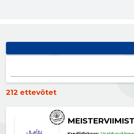
212 ettevõtet
MEISTERVIIMIS
Krediidiskoor:
Usaldusväärne