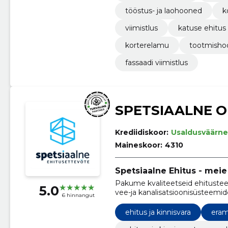
tööstus- ja laohooned
k
viimistlus
katuse ehitus
korterelamu
tootmisho
fassaadi viimistlus
SPETSIAALNE 
Krediidiskoor:
Usaldusväärne
Maineskoor:
4310
Spetsiaalne Ehitus - meie
Pakume kvaliteetseid ehitustee
5.0
vee-ja kanalisatsioonisüsteemide 
6 hinnangut
ehitust
ehitus ja kinnisvara
eram