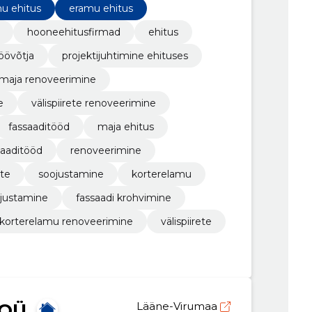
u ehitus
eramu ehitus
hooneehitusfirmad
ehitus
öövõtja
projektijuhtimine ehituses
rmaja renoveerimine
e
välispiirete renoveerimine
fassaaditööd
maja ehitus
saaditööd
renoveerimine
te
soojustamine
korterelamu
ojustamine
fassaadi krohvimine
korterelamu renoveerimine
välispiirete
 OÜ
Lääne-Virumaa