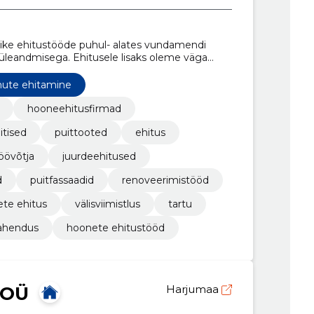
like ehitustööde puhul- alates vundamendi
üleandmisega. Ehitusele lisaks oleme väga
nduste nagu seda on uksed, trepid, aknad
ute ehitamine
hooneehitusfirmad
itised
puittooted
ehitus
öövõtja
juurdeehitused
d
puitfassaadid
renoveerimistööd
te ehitus
välisviimistlus
tartu
lahendus
hoonete ehitustööd
 OÜ
Harjumaa