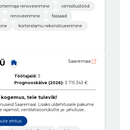
ortermaja renoveerimine
viimistlustööd
renoveerimine
fassaad
one
korterelamu rekonstrueerimine
OÜ
Saaremaa
Töötajaid:
3
Prognooskäive (2026):
3 715 343 €
 kogemus, teie tulevik!
nuseid Saaremaal. Lisaks üldehitusele pakume
rajamist, ventilatsiooni,kütte ja- jahutuse
ute ehitus