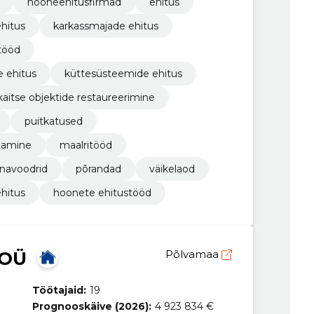
hooneehitusfirmad
ehitus
hitus
karkassmajade ehitus
stööd
e ehitus
küttesüsteemide ehitus
aitse objektide restaureerimine
puitkatused
tamine
maalritööd
inavoodrid
põrandad
väikelaod
hitus
hoonete ehitustööd
 OÜ
Põlvamaa
Töötajaid:
19
Prognooskäive (2026):
4 923 834 €