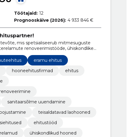
Töötajaid:
12
Prognooskäive (2026):
4 933 846 €
hituspartner!
tevõte, mis spetsialiseerub mitmesuguste
rterelamute renoveerimistööde, ühiskondlike
- ning laohoonete ehitustööde teostamisel.
uteehitus
eramu ehitus
hooneehitusfirmad
ehitus
ne
 renoveerimine
sanitaarsõlme uuendamine
soojustamine
teisaldatavad laohooned
siehitused
ehitustööd
erelamud
ühiskondlikud hooned