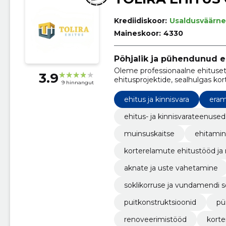
Krediidiskoor:
Usaldusväärne
Maineskoor:
4330
Põhjalik ja pühendunud e
Oleme professionaalne ehituset
3.9
ehitusprojektide, sealhulgas ko
9 hinnangut
hoonete ehitustööde ja tööstus
ehitus ja kinnisvara
eram
ehitus- ja kinnisvarateenused
muinsuskaitse
ehitami
korterelamute ehitustööd ja
aknate ja uste vahetamine
soklikorruse ja vundamendi 
puitkonstruktsioonid
pü
renoveerimistööd
kort