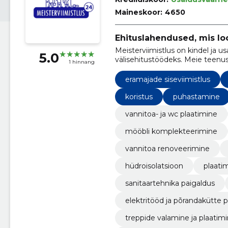
Maineskoor:
4650
Ehituslahendused, mis lo
Meisterviimistlus on kindel ja us
5.0
välisehitustöödeks. Meie teenu
1 hinnang
siseviimistlustööd ja parketipai
tipptasemel töö ja klientide rahu
eramajade siseviimistlus
koristus
puhastamine
vannitoa- ja wc plaatimine
mööbli komplekteerimine
vannitoa renoveerimine
hüdroisolatsioon
plaati
sanitaartehnika paigaldus
elektritööd ja põrandakütte 
treppide valamine ja plaatim