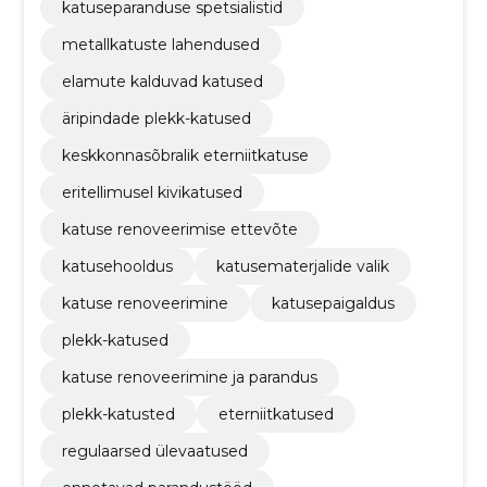
katuseparanduse spetsialistid
metallkatuste lahendused
elamute kalduvad katused
äripindade plekk-katused
keskkonnasõbralik eterniitkatuse
eritellimusel kivikatused
katuse renoveerimise ettevõte
katusehooldus
katusematerjalide valik
katuse renoveerimine
katusepaigaldus
plekk-katused
katuse renoveerimine ja parandus
plekk-katusted
eterniitkatused
regulaarsed ülevaatused