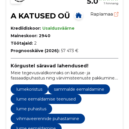
5.0
1 hinnang
A KATUSED OÜ
Raplamaa
Krediidiskoor:
Usaldusväärne
Maineskoor:
2940
Töötajaid:
2
Prognooskäive (2026):
57 473 €
Kõrgustel säravad lahendused!
Meie tegevusvaldkonnaks on katuse- ja
fassaadipuhastus ning värvimisteenuste pakkumine.
Kasutame selleks kõrgtehnoloogilisi puhastus- ja
värvimismeetodeid, tagamaks mitte ainult visuaalset
lumekoristus
sammalde eemaldamine
ilu, vaid ka pikaajalist kaitset ilmastikumõjude vastu.
lume eemaldamise teenused
lume puhastus
vihmaveerennide puhastamine
lume eemaldamine