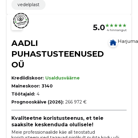
vedelplast
5.0
4 hinnangut
AADLI
Harjum
PUHASTUSTEENUSED
OÜ
Krediidiskoor:
Usaldusväärne
Maineskoor:
3140
Töötajaid:
4
Prognooskäive (2026):
266 972 €
Kvaliteetne koristusteenus, et teie
saaksite keskenduda olulisele!
Meie professionaalide käe all teostatud
koristusteenused tagavad piinlikult puhta kodu või