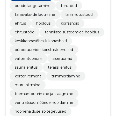
puude langetamine
torutööd
tänavakivide ladumine
lammutustööd
ehitus
hooldus
korrashoid
ehitustööd
tehniliste süsteemide hooldus
keskkonnasõbralik korrashoid
bürooruumide koristusteenused
väliterritoorium
siseruumid
sauna ehitus
terassi ehitus
korteri remont
trimmerdamine
muru niitmine
teemantpuurimine ja -saagmine
ventilatsioonilõõride hooldamine
hoonehalduse abitegevused