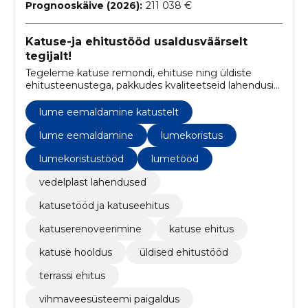
Prognooskäive (2026):
211 038 €
Katuse-ja ehitustööd usaldusväärselt
tegijalt!
Tegeleme katuse remondi, ehituse ning üldiste
ehitusteenustega, pakkudes kvaliteetseid lahendusi
ja turvalisust koduomanikele.
lume eemaldamine katustelt
lume eemaldamine
lumekoristus
lumekoristustööd
lumetööd
vedelplast lahendused
katusetööd ja katuseehitus
katuserenoveerimine
katuse ehitus
katuse hooldus
üldised ehitustööd
terrassi ehitus
vihmaveesüsteemi paigaldus