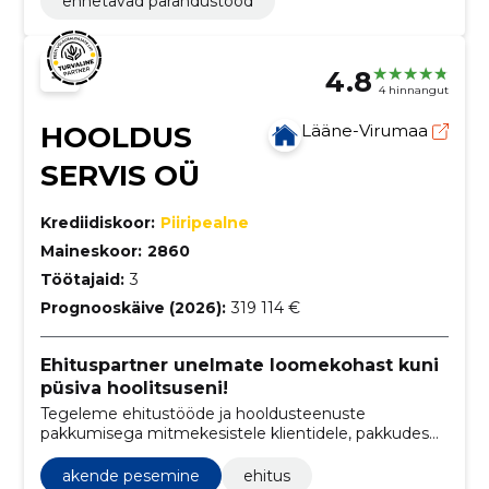
ennetavad parandustööd
4.8
4 hinnangut
HOOLDUS
Lääne-Virumaa
SERVIS OÜ
Krediidiskoor:
Piiripealne
Maineskoor:
2860
Töötajaid:
3
Prognooskäive (2026):
319 114 €
Ehituspartner unelmate loomekohast kuni
püsiva hoolitsuseni!
Tegeleme ehitustööde ja hooldusteenuste
pakkumisega mitmekesistele klientidele, pakkudes
terviklikke lahendusi nii ehituse täpsuse kui ka
keskkonnasõbraliku korrashoiu valdkonnas.
akende pesemine
ehitus