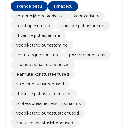
akende pesu
aknapesu
remondijärgne koristus
kodukoristus
tekstiilipesuri töö
vaipade puhastamine
diivanite puhastamine
voodikatete puhastamine
ehitusjärgne koristus
polstrite puhastus
akende puhastusteenused
elamute koristusteenused
vaibapuhastusteenused
diivanite puhastusteenused
professionaalne tekstiilipuhastus
voodikatete puhastusteenused
kodused koristuslahendused