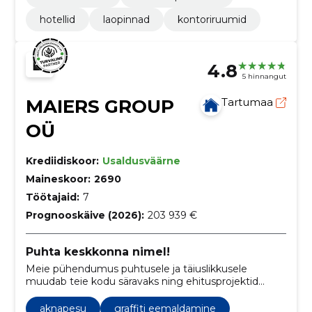
hotellid
laopinnad
kontoriruumid
4.8
5 hinnangut
MAIERS GROUP
Tartumaa
OÜ
Krediidiskoor:
Usaldusväärne
Maineskoor:
2690
Töötajaid:
7
Prognooskäive (2026):
203 939 €
Puhta keskkonna nimel!
Meie pühendumus puhtusele ja täiuslikkusele
muudab teie kodu säravaks ning ehitusprojektid
sujuvaks ja kauniks.
aknapesu
graffiti eemaldamine