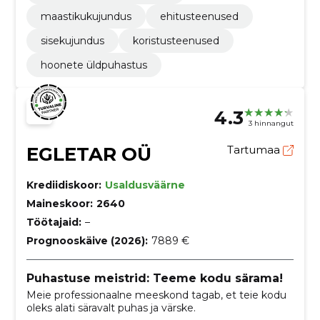
maastikukujundus
ehitusteenused
sisekujundus
koristusteenused
hoonete üldpuhastus
4.3
3 hinnangut
EGLETAR OÜ
Tartumaa
Krediidiskoor:
Usaldusväärne
Maineskoor:
2640
Töötajaid:
–
Prognooskäive (2026):
7889 €
Puhastuse meistrid: Teeme kodu särama!
Meie professionaalne meeskond tagab, et teie kodu
oleks alati säravalt puhas ja värske.