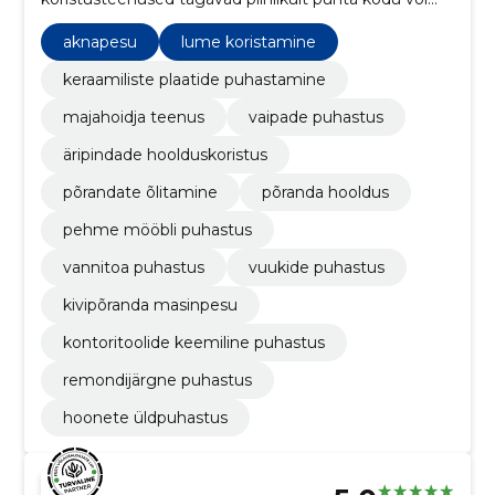
kontori.
aknapesu
lume koristamine
keraamiliste plaatide puhastamine
majahoidja teenus
vaipade puhastus
äripindade hoolduskoristus
põrandate õlitamine
põranda hooldus
pehme mööbli puhastus
vannitoa puhastus
vuukide puhastus
kivipõranda masinpesu
kontoritoolide keemiline puhastus
remondijärgne puhastus
hoonete üldpuhastus