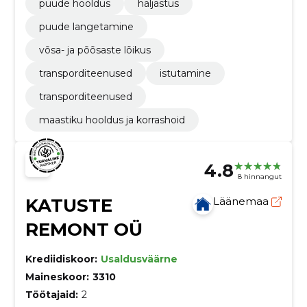
puude hooldus
haljastus
puude langetamine
võsa- ja põõsaste lõikus
transporditeenused
istutamine
transporditeenused
maastiku hooldus ja korrashoid
4.8
8 hinnangut
KATUSTE
Läänemaa
REMONT OÜ
Krediidiskoor:
Usaldusväärne
Maineskoor:
3310
Töötajaid:
2