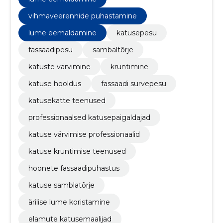
vihmaveerennide puhastamine
lume eemaldamine
katusepesu
fassaadipesu
sambaltõrje
katuste värvimine
kruntimine
katuse hooldus
fassaadi survepesu
katusekatte teenused
professionaalsed katusepaigaldajad
katuse värvimise professionaalid
katuse kruntimise teenused
hoonete fassaadipuhastus
katuse samblatõrje
ärilise lume koristamine
elamute katusemaalijad