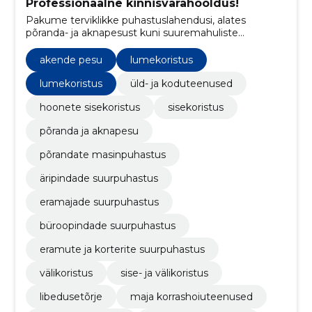
Professionaalne kinnisvarahooldus!
Pakume terviklikke puhastuslahendusi, alates
põranda- ja aknapesust kuni suuremahuliste
kommerts- ja erakinnisvara hooldustöödeni.
akende pesu
lumekoristus
lumekoristus
üld- ja koduteenused
hoonete sisekoristus
sisekoristus
põranda ja aknapesu
põrandate masinpuhastus
äripindade suurpuhastus
eramajade suurpuhastus
büroopindade suurpuhastus
​eramute ja korterite suurpuhastus
välikoristus
sise- ja välikoristus
libedusetõrje
maja korrashoiuteenused