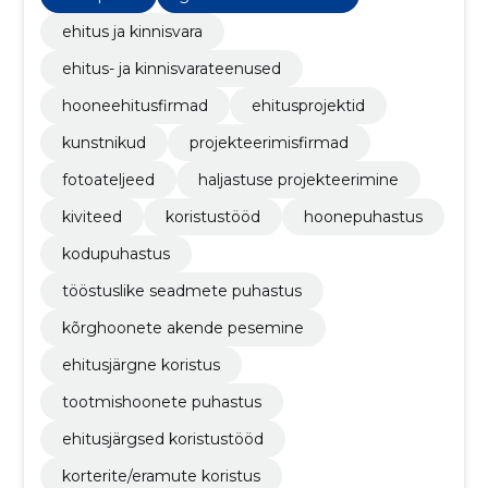
ehitus ja kinnisvara
ehitus- ja kinnisvarateenused
hooneehitusfirmad
ehitusprojektid
kunstnikud
projekteerimisfirmad
fotoateljeed
haljastuse projekteerimine
kiviteed
koristustööd
hoonepuhastus
kodupuhastus
tööstuslike seadmete puhastus
kõrghoonete akende pesemine
ehitusjärgne koristus
tootmishoonete puhastus
ehitusjärgsed koristustööd
korterite/eramute koristus