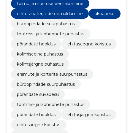
tolmu ja mustuse eemaldamine
ehitusmaterjalide eemaldamine
aknapesu
büroopindade suurpuhastus
tootmis- ja laohoonete puhastus
põrandate hooldus
ehitusaegne koristus
kolimiseelne puhastus
kolimsjärgne puhastus
​eramute ja korterite suurpuhastus
büroopindade suurpuhastus
põrandate süvapesu
tootmis- ja laohoonete puhastus
põrandate hooldus
ehitusjärgne koristus
ehitusaegne koristus