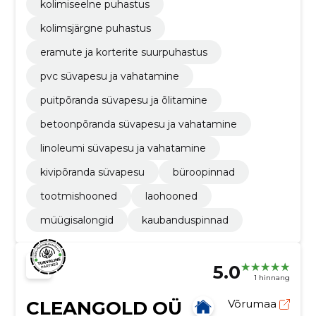
kolimiseelne puhastus
kolimsjärgne puhastus
​eramute ja korterite suurpuhastus
pvc süvapesu ja vahatamine
puitpõranda süvapesu ja õlitamine
betoonpõranda süvapesu ja vahatamine
linoleumi süvapesu ja vahatamine
kivipõranda süvapesu
büroopinnad
tootmishooned
laohooned
müügisalongid
kaubanduspinnad
5.0
1 hinnang
CLEANGOLD OÜ
Võrumaa