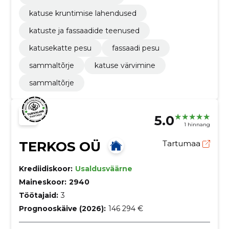
katuse kruntimise lahendused
katuste ja fassaadide teenused
katusekatte pesu
fassaadi pesu
sammaltõrje
katuse värvimine
sammaltõrje
5.0
1 hinnang
TERKOS OÜ
Tartumaa
Krediidiskoor:
Usaldusväärne
Maineskoor:
2940
Töötajaid:
3
Prognooskäive (2026):
146 294 €