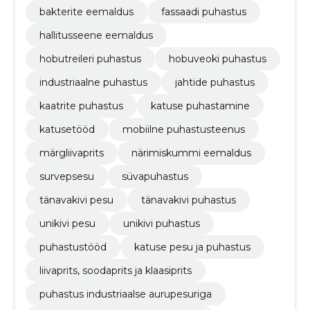
bakterite eemaldus
fassaadi puhastus
hallitusseene eemaldus
hobutreileri puhastus
hobuveoki puhastus
industriaalne puhastus
jahtide puhastus
kaatrite puhastus
katuse puhastamine
katusetööd
mobiilne puhastusteenus
märgliivaprits
närimiskummi eemaldus
survepsesu
süvapuhastus
tänavakivi pesu
tänavakivi puhastus
unikivi pesu
unikivi puhastus
puhastustööd
katuse pesu ja puhastus
liivaprits, soodaprits ja klaasiprits
puhastus industriaalse aurupesuriga