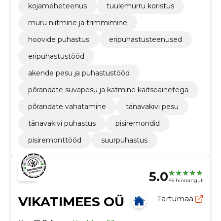
kojameheteenus
tuulemurru koristus
muru niitmine ja trimmimine
hoovide puhastus
eripuhastusteenused
eripuhastustööd
akende pesu ja puhastustööd
põrandate süvapesu ja katmine kaitseainetega
põrandate vahatamine
tänavakivi pesu
tänavakivi puhastus
pisiremondid
pisiremonttööd
suurpuhastus
5.0
45 hinnangut
VIKATIMEES OÜ
Tartumaa