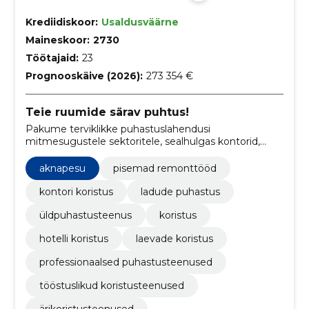
Krediidiskoor:
Usaldusväärne
Maineskoor:
2730
Töötajaid:
23
Prognooskäive (2026):
273 354 €
Teie ruumide särav puhtus!
Pakume terviklikke puhastuslahendusi
mitmesugustele sektoritele, sealhulgas kontorid,
laod, hotellid ja laevad.
aknapesu
pisemad remonttööd
kontori koristus
ladude puhastus
üldpuhastusteenus
koristus
hotelli koristus
laevade koristus
professionaalsed puhastusteenused
tööstuslikud koristusteenused
ärikoristusteenused