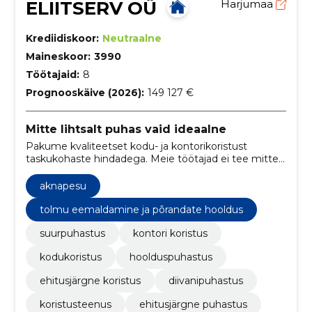
ELIITSERV OÜ
Harjumaa
Krediidiskoor:
Neutraalne
Maineskoor:
3990
Töötajaid:
8
Prognooskäive (2026):
149 127 €
Mitte lihtsalt puhas vaid ideaalne
Pakume kvaliteetset kodu- ja kontorikoristust
taskukohaste hindadega. Meie töötajad ei tee mitte
ainult puhtaks – nad teevad seda kiiresti, viisakalt ja
alati naeratusega.
aknapesu
tolmu eemaldamine ja põrandate hooldus
suurpuhastus
kontori koristus
kodukoristus
hoolduspuhastus
ehitusjärgne koristus
diivanipuhastus
koristusteenus
ehitusjärgne puhastus