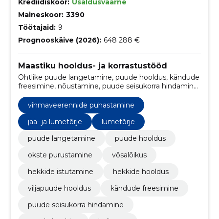
Krediidiskoor:
Usaldusväärne
Maineskoor:
3390
Töötajaid:
9
Prognooskäive (2026):
648 288 €
Maastiku hooldus- ja korrastustööd
Ohtlike puude langetamine, puude hooldus, kändude
freesimine, nõustamine, puude seisukorra hindamine,
hekkide rajamine, hekkide noorendamine, raiejääkide
äravedu, okste tagasilõikus, puude istutamine,
vihmaveerennide puhastamine
linnupesade eemaldamine, abi raielubade taotlemisel.
jää- ja lumetõrje
lumetõrje
puude langetamine
puude hooldus
okste purustamine
võsalõikus
hekkide istutamine
hekkide hooldus
viljapuude hooldus
kändude freesimine
puude seisukorra hindamine