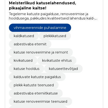
Meisterlikud katuselahendused,
pikaajaline kaitse!
Tegeleme katuste paigalduse, renoveerimise ja
hooldusega, pakkudes kvaliteetseid lahendusi kald-,
plekk- ja kivikatustele.
vihmaveerennide puhastamine
kaldkatused
plekkkatused
asbestivaba eterniit
katuse renoveerimine ja remont
kivikatused
kivikatuste ehitus
katuse hooldus
katuseettevõtjad
kalduvate katuste paigaldus
plekk-katuste teenused
asbestivaba eterniitkatuse
katuse renoveerimise teenused