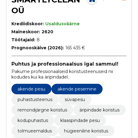
OÜ
Krediidiskoor:
Usaldusväärne
Maineskoor:
2620
Töötajaid:
8
Prognooskäive (2026):
165 435 €
Puhtus ja professionaalsus igal sammul!
Pakume professionaalseid koristusteenuseid nii
kodudes kui ka äripindadel.
akende pesu
akende pesemine
puhastusteenus
süvapesu
remondijärgne koristus
äripindade koristus
kodupuhastus
klaaspindade pesu
tolmueemaldus
hügieeniline koristus