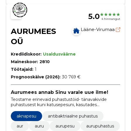
5.0
4 hinnangut
AURUMEES
Lääne-Virumaa
OÜ
Krediidiskoor:
Usaldusväärne
Maineskoor:
2810
Töötajaid:
1
Prognooskäive (2026):
30 769 €
Aurumees annab Sinu varale uue ilme!
Teostame erinevaid puhastustöid- tänavakivide
puhastusest kuni katusepesuni, kasutades
kõrgtasemel Kärcher Professional industriaalsed
pesureid ja profitöövahendeid.
aknapesu
antibaktriaalne puhastus
aur
auru
aurupesu
aurupuhastus