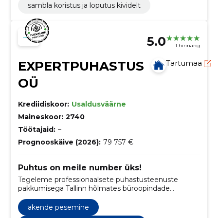
sambla koristus ja loputus kividelt
5.0
1 hinnang
EXPERTPUHASTUS
Tartumaa
OÜ
Krediidiskoor:
Usaldusväärne
Maineskoor:
2740
Töötajaid:
–
Prognooskäive (2026):
79 757 €
Puhtus on meile number üks!
Tegeleme professionaalsete puhastusteenuste
pakkumisega Tallinn hõlmates büroopindade
suurpuhastust, põrandate hooldust, ehitusjärgset
koristust ja palju muud.
akende pesemine