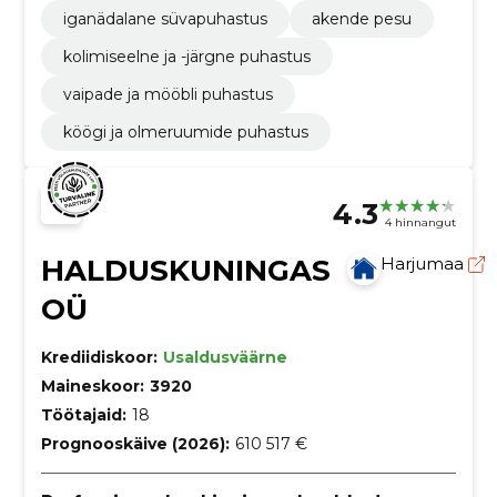
iganädalane süvapuhastus
akende pesu
kolimiseelne ja -järgne puhastus
vaipade ja mööbli puhastus
köögi ja olmeruumide puhastus
4.3
4 hinnangut
HALDUSKUNINGAS
Harjumaa
OÜ
Krediidiskoor:
Usaldusväärne
Maineskoor:
3920
Töötajaid:
18
Prognooskäive (2026):
610 517 €