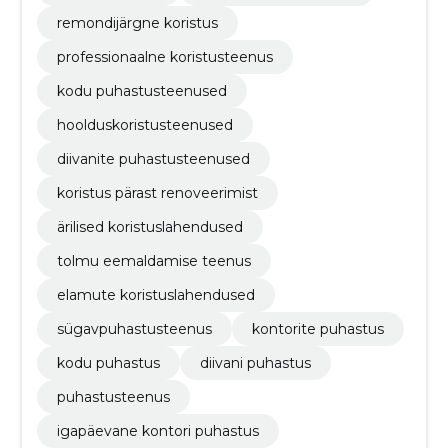
remondijärgne koristus
professionaalne koristusteenus
kodu puhastusteenused
hoolduskoristusteenused
diivanite puhastusteenused
koristus pärast renoveerimist
ärilised koristuslahendused
tolmu eemaldamise teenus
elamute koristuslahendused
sügavpuhastusteenus
kontorite puhastus
kodu puhastus
diivani puhastus
puhastusteenus
igapäevane kontori puhastus