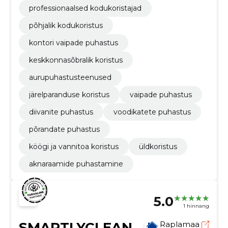
professionaalsed kodukoristajad
põhjalik kodukoristus
kontori vaipade puhastus
keskkonnasõbralik koristus
aurupuhastusteenused
järelparanduse koristus
vaipade puhastus
diivanite puhastus
voodikatete puhastus
põrandate puhastus
köögi ja vannitoa koristus
üldkoristus
aknaraamide puhastamine
5.0
1 hinnang
SMARTLYCLEAN
Raplamaa