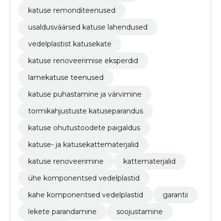
katuse remonditeenused
usaldusväärsed katuse lahendused
vedelplastist katusekate
katuse renoveerimise eksperdid
lamekatuse teenused
katuse puhastamine ja värvimine
tormikahjustuste katuseparandus
katuse ohutustoodete paigaldus
katuse- ja katusekattematerjalid
katuse renoveerimine
kattematerjalid
ühe komponentsed vedelplastid
kahe komponentsed vedelplastid
garantii
lekete parandamine
soojustamine