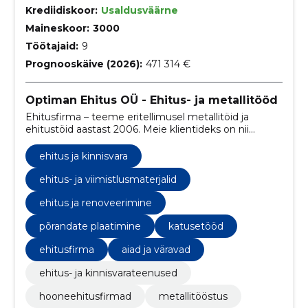
Krediidiskoor:
Usaldusväärne
Maineskoor:
3000
Töötajaid:
9
Prognooskäive (2026):
471 314 €
Optiman Ehitus OÜ - Ehitus- ja metallitööd
Ehitusfirma – teeme eritellimusel metallitöid ja
ehitustöid aastast 2006. Meie klientideks on nii
eraisikud, korteriühistud kui ettevõtted.
ehitus ja kinnisvara
ehitus- ja viimistlusmaterjalid
ehitus ja renoveerimine
põrandate plaatimine
katusetööd
ehitusfirma
aiad ja väravad
ehitus- ja kinnisvarateenused
hooneehitusfirmad
metallitööstus