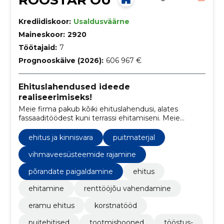
Krediidiskoor:
Usaldusväärne
Maineskoor:
2920
Töötajaid:
7
Prognooskäive (2026):
606 967 €
Ehituslahendused ideede
realiseerimiseks!
Meie firma pakub kõiki ehituslahendusi, alates
fassaaditöödest kuni terrassi ehitamiseni. Meie
eesmärk on pakkuda parimat teenust ja kvaliteetseid
tulemusi, mis kestavad pikka aega.
ehitus ja kinnisvara
puitmaterjal
vihmaveesüsteemide rajamine
põrandate paigaldamine
ehitus
ehitamine
renttööjõu vahendamine
eramu ehitus
korstnatööd
puitehitised
tootmishooned
tööstus-