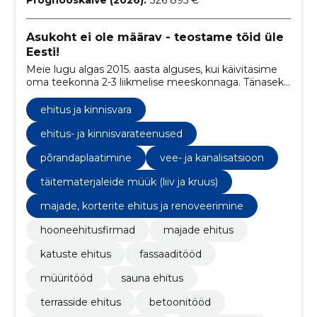
Asukoht ei ole määrav - teostame töid üle
Eesti!
Meie lugu algas 2015. aasta alguses, kui käivitasime
oma teekonna 2-3 liikmelise meeskonnaga. Tänaseks
oleme kasvanud mitmekordselt ja uhkustame 11
liikmelise meeskonnaga, kes on valmis võtma vastu
ehitus ja kinnisvara
suuremaid väljakutseid ja ulatuslikke projekte.
ehitus- ja kinnisvarateenused
põrandaplaatimine
vee- ja kanalisatsioon
täitematerjaleide müük (liiv ja kruus)
majade, korterite ehitus ja renoveerimine
hooneehitusfirmad
majade ehitus
katuste ehitus
fassaaditööd
müüritööd
sauna ehitus
terrasside ehitus
betoonitööd