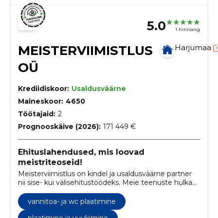
5.0
1 hinnang
MEISTERVIIMISTLUS
Harjumaa
OÜ
Krediidiskoor:
Usaldusväärne
Maineskoor:
4650
Töötajaid:
2
Prognooskäive (2026):
171 449 €
Ehituslahendused, mis loovad
meistriteoseid!
Meisterviimistlus on kindel ja usaldusväärne partner
nii sise- kui välisehitustöödeks. Meie teenuste hulka
kuuluvad vundamendi- ja müüritööd,
siseviimistlustööd ja parketipaigaldus. Meie
vannitoa- ja wc plaatimine
professionaalne tiim tagab tipptasemel töö ja
klientide rahulolu.