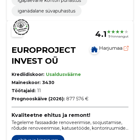
igapäevane kontori puhastus
iganädalane süvapuhastus
4.1
9 hinnangut
EUROPROJECT
Harjumaa
INVEST OÜ
Krediidiskoor:
Usaldusväärne
Maineskoor:
3430
Töötajaid:
11
Prognooskäive (2026):
877 576 €
Kvaliteetne ehitus ja remont!
Tegeleme fassaadide renoveerimise, soojustamise,
rõdude renoveerimise, katusetööde, kontoriruumide
viimistluse ja remonditöödega