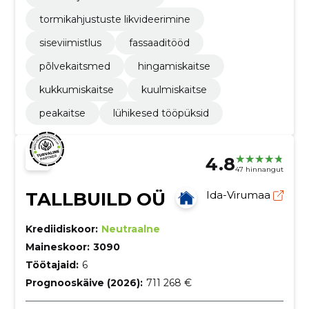
tormikahjustuste likvideerimine
siseviimistlus
fassaaditööd
põlvekaitsmed
hingamiskaitse
kukkumiskaitse
kuulmiskaitse
peakaitse
lühikesed tööpüksid
4.8
47 hinnangut
TALLBUILD OÜ
Ida-Virumaa
Krediidiskoor:
Neutraalne
Maineskoor:
3090
Töötajaid:
6
Prognooskäive (2026):
711 268 €