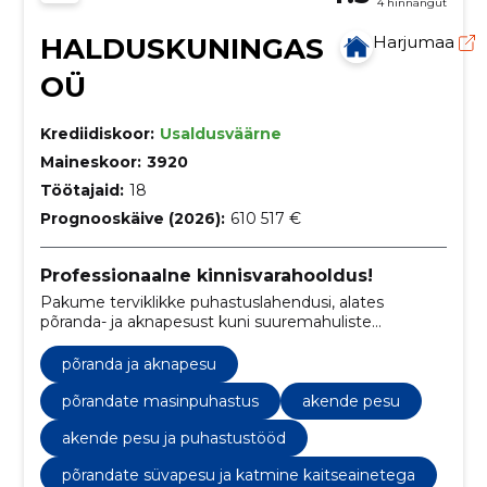
4 hinnangut
HALDUSKUNINGAS
Harjumaa
OÜ
Krediidiskoor:
Usaldusväärne
Maineskoor:
3920
Töötajaid:
18
Prognooskäive (2026):
610 517 €
Professionaalne kinnisvarahooldus!
Pakume terviklikke puhastuslahendusi, alates
põranda- ja aknapesust kuni suuremahuliste
kommerts- ja erakinnisvara hooldustöödeni.
põranda ja aknapesu
põrandate masinpuhastus
akende pesu
akende pesu ja puhastustööd
põrandate süvapesu ja katmine kaitseainetega