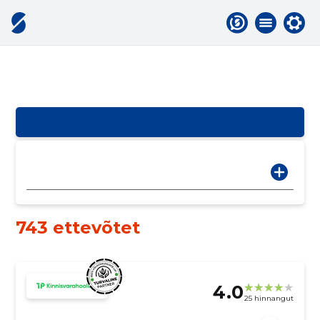
743 ettevõtet
4.0
25 hinnangut