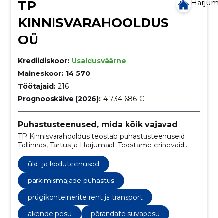
TP
Harju
KINNISVARAHOOLDUS
OÜ
Krediidiskoor:
Usaldusväärne
Maineskoor:
14 570
Töötajaid:
216
Prognooskäive (2026):
4 734 686 €
Puhastusteenused, mida kõik vajavad
TP Kinnisvarahooldus teostab puhastusteenuseid
Tallinnas, Tartus ja Harjumaal. Teostame erinevaid
puhastusteenuseid nagu siseruumide koristust,
välipuhastust, akende pesu, põrandate süvapesu ja
üld- ja koduteenused
hooldust. Samuti pakume parkimismajade puhastust
ning prahikonteinerite renti ja transporti.
parkimismajade puhastus
prügikonteinerite rent ja transport
akende pesu
põrandate süvapesu