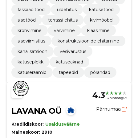
fassaaditööd
üldehitus
katusetööd
sisetööd
terrassi ehitus
kivimööbel
krohvimine
värvimine
klaasimine
siseviimistlus
konstruktsioonide ehitamine
kanalisatsioon
vesivarustus
katuseplekk
katuseaknad
katuseraamid
tapeedid
põrandad
4.3
3 hinnangut
LAVANA OÜ
Pärnumaa
Krediidiskoor:
Usaldusväärne
Maineskoor:
2910