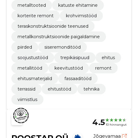
metalltooted
katuste ehitamine
korterite remont
krohvimistööd
teraskonstruktsioonide teenused
metallkonstruktsioonide paigaldamine
piirded
siseremonditööd
soojustustööd
trepikäsipuud
ehitus
metallitööd
keevitustööd
remont
ehitusmaterjalid
fassaaditööd
terrassid
ehitustööd
tehnika
viimistlus
4.5
10 hinnangut
ROOSTAR OÜ
Jõgevamaa