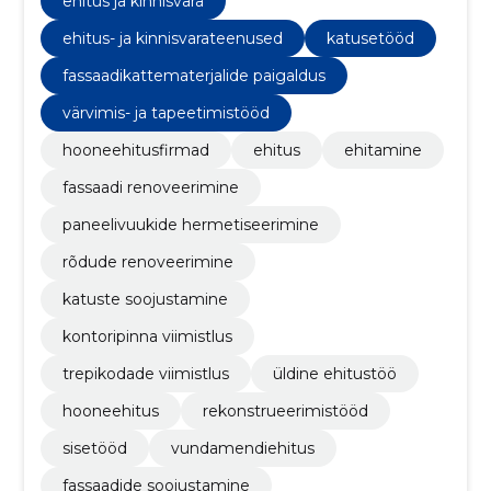
ehitus ja kinnisvara
ehitus- ja kinnisvarateenused
katusetööd
fassaadikattematerjalide paigaldus
värvimis- ja tapeetimistööd
hooneehitusfirmad
ehitus
ehitamine
fassaadi renoveerimine
paneelivuukide hermetiseerimine
rõdude renoveerimine
katuste soojustamine
kontoripinna viimistlus
trepikodade viimistlus
üldine ehitustöö
hooneehitus
rekonstrueerimistööd
sisetööd
vundamendiehitus
fassaadide soojustamine