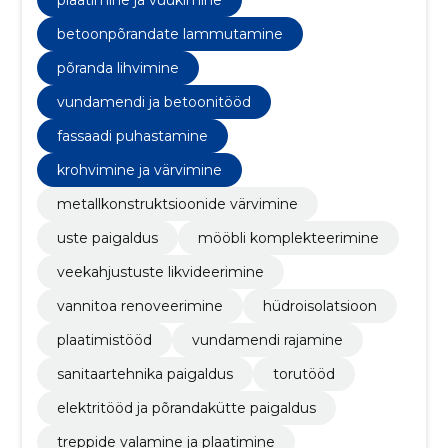
plaatimine ja vuukimine
betoonpõrandate lammutamine
põranda lihvimine
vundamendi ja betoonitööd
fassaadi puhastamine
krohvimine ja värvimine
metallkonstruktsioonide värvimine
uste paigaldus
mööbli komplekteerimine
veekahjustuste likvideerimine
vannitoa renoveerimine
hüdroisolatsioon
plaatimistööd
vundamendi rajamine
sanitaartehnika paigaldus
torutööd
elektritööd ja põrandakütte paigaldus
treppide valamine ja plaatimine