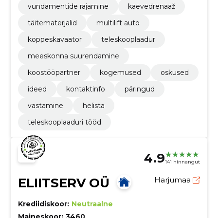
vundamentide rajamine
kaevedrenaaž
täitematerjalid
multilift auto
koppeskavaator
teleskooplaadur
meeskonna suurendamine
koostööpartner
kogemused
oskused
ideed
kontaktinfo
päringud
vastamine
helista
teleskooplaaduri tööd
4.9
141 hinnangut
ELIITSERV OÜ
Harjumaa
Krediidiskoor:
Neutraalne
Maineskoor:
3460