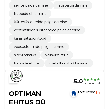
seinte paigaldamine
lagi paigaldamine
treppide ehitamine
küttesüsteemide paigaldamine
ventilatsioonisüsteemide paigaldamine
kanalisatsioonitööd
veesüsteemide paigaldamine
siseviimistlus
välisviimistlus
treppide ehitus
metallkonsturktsioonid
5.0
4 hinnangut
OPTIMAN
Tartumaa
EHITUS OÜ