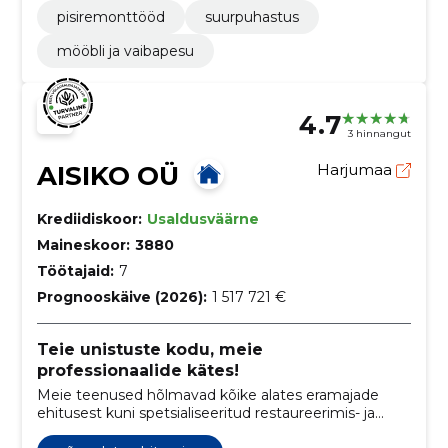
pisiremonttööd
suurpuhastus
mööbli ja vaibapesu
4.7
3 hinnangut
AISIKO OÜ
Harjumaa
Krediidiskoor:
Usaldusväärne
Maineskoor:
3880
Töötajaid:
7
Prognooskäive (2026):
1 517 721 €
Teie unistuste kodu, meie
professionaalide kätes!
Meie teenused hõlmavad kõike alates eramajade
ehitusest kuni spetsialiseeritud restaureerimis- ja
viimistlustöödeni, tagades igas etapis täpsuse ja