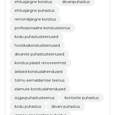
ehitusjärgne koristus
diivanipuhastus
ehitusjärgne puhastus
remondijärgne koristus
professionaalne koristusteenus
kodu puhastusteenused
hoolduskoristusteenused
diivanite puhastusteenused
koristus pärast renoveerimist
ärilised koristuslahendused
tolmu eemaldamise teenus
elamute koristuslahendused
sügavpuhastusteenus
kontorite puhastus
kodu puhastus
diivani puhastus