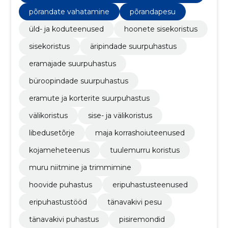
põrandate vahatamine
põrandapesu
üld- ja koduteenused
hoonete sisekoristus
sisekoristus
äripindade suurpuhastus
eramajade suurpuhastus
büroopindade suurpuhastus
​eramute ja korterite suurpuhastus
välikoristus
sise- ja välikoristus
libedusetõrje
maja korrashoiuteenused
kojameheteenus
tuulemurru koristus
muru niitmine ja trimmimine
hoovide puhastus
eripuhastusteenused
eripuhastustööd
tänavakivi pesu
tänavakivi puhastus
pisiremondid