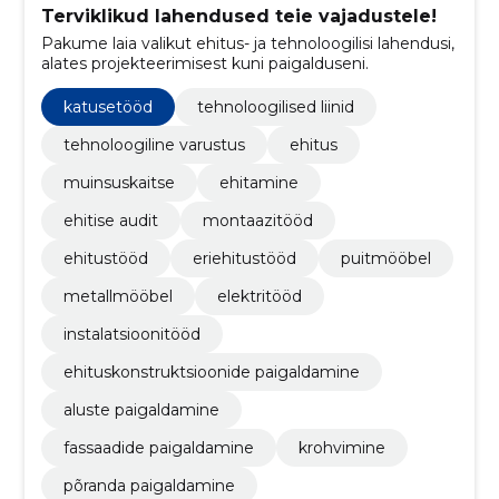
Terviklikud lahendused teie vajadustele!
Pakume laia valikut ehitus- ja tehnoloogilisi lahendusi,
alates projekteerimisest kuni paigalduseni.
katusetööd
tehnoloogilised liinid
tehnoloogiline varustus
ehitus
muinsuskaitse
ehitamine
ehitise audit
montaazitööd
ehitustööd
eriehitustööd
puitmööbel
metallmööbel
elektritööd
instalatsioonitööd
ehituskonstruktsioonide paigaldamine
aluste paigaldamine
fassaadide paigaldamine
krohvimine
põranda paigaldamine