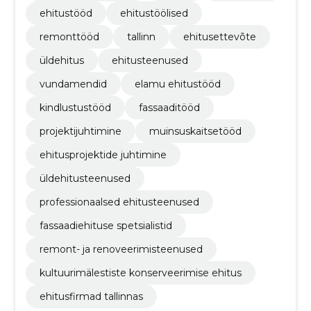
ehitustööd
ehitustöölised
remonttööd
tallinn
ehitusettevõte
üldehitus
ehitusteenused
vundamendid
elamu ehitustööd
kindlustustööd
fassaaditööd
projektijuhtimine
muinsuskaitsetööd
ehitusprojektide juhtimine
üldehitusteenused
professionaalsed ehitusteenused
fassaadiehituse spetsialistid
remont- ja renoveerimisteenused
kultuurimälestiste konserveerimise ehitus
ehitusfirmad tallinnas