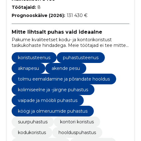
Töötajaid:
8
Prognooskäive (2026):
131 430 €
Mitte lihtsalt puhas vaid ideaalne
Pakume kvaliteetset kodu- ja kontorikoristust
taskukohaste hindadega. Meie töötajad ei tee mitte
ainult puhtaks – nad teevad seda kiiresti, viisakalt ja
alati naeratusega.
koristusteenus
puhastusteenus
aknapesu
akende pesu
tolmu eemaldamine ja põrandate hooldus
kolimiseelne ja -järgne puhastus
vaipade ja mööbli puhastus
köögi ja olmeruumide puhastus
suurpuhastus
kontori koristus
kodukoristus
hoolduspuhastus