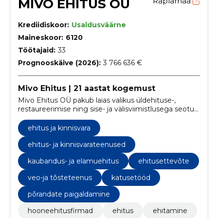
MIVO EHITUS OÜ
Raplamaa
Krediidiskoor:
Usaldusväärne
Maineskoor:
6120
Töötajaid:
33
Prognooskäive (2026):
3 766 636 €
Mivo Ehitus | 21 aastat kogemust
Mivo Ehitus OÜ pakub laias valikus üldehituse-,
restaureerimise ning sise- ja välisviimistlusega seotud
teenuseid.
ehitus ja kinnisvara
ehitus- ja kinnisvarateenused
kaubandus- ja elamuehitus
ehitusettevõte
veo-ja tõsteteenus
katusetööd
põrandate paigaldamine
hooneehitusfirmad
ehitus
ehitamine