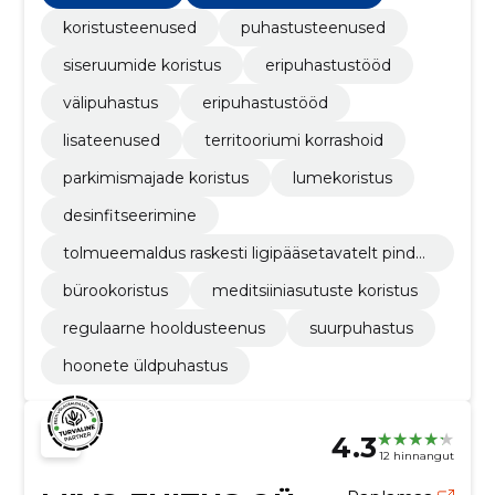
koristusteenused
puhastusteenused
siseruumide koristus
eripuhastustööd
välipuhastus
eripuhastustööd
lisateenused
territooriumi korrashoid
parkimismajade koristus
lumekoristus
desinfitseerimine
tolmueemaldus raskesti ligipääsetavatelt pinda
delt
bürookoristus
meditsiiniasutuste koristus
regulaarne hooldusteenus
suurpuhastus
hoonete üldpuhastus
4.3
12 hinnangut