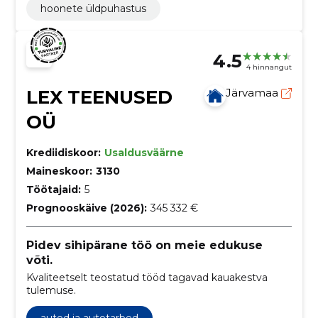
hoonete üldpuhastus
4.5
4 hinnangut
LEX TEENUSED
Järvamaa
OÜ
Krediidiskoor:
Usaldusväärne
Maineskoor:
3130
Töötajaid:
5
Prognooskäive (2026):
345 332 €
Pidev sihipärane töö on meie edukuse
võti.
Kvaliteetselt teostatud tööd tagavad kauakestva
tulemuse.
autod ja autotarbed