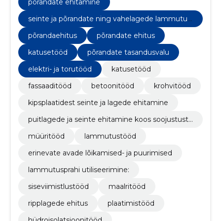
usaldusväärsuse.
põrandate ehitamine
seinte ja põrandate ning vahelagede lammutus
tööd
põrandaehitus
põrandate ehitus
katusetööd
põrandate tasandusvalu
elektri- ja torutööd
katusetööd
fassaaditööd
betoonitööd
krohvitööd
kipsplaatidest seinte ja lagede ehitamine
puitlagede ja seinte ehitamine koos soojustustö
ödega
müüritööd
lammutustööd
erinevate avade lõikamised- ja puurimised
lammutusprahi utiliseerimine:
siseviimistlustööd
maalritööd
ripplagede ehitus
plaatimistööd
hüdroisolatsioonitööd