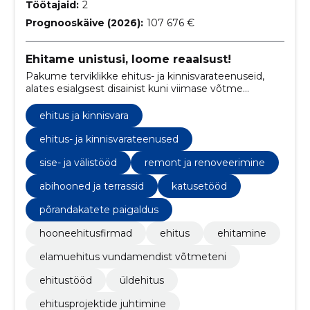
Töötajaid:
2
Prognooskäive (2026):
107 676 €
Ehitame unistusi, loome reaalsust!
Pakume terviklikke ehitus- ja kinnisvarateenuseid,
alates esialgsest disainist kuni viimase võtme
üleandmiseni.
ehitus ja kinnisvara
ehitus- ja kinnisvarateenused
sise- ja välistööd
remont ja renoveerimine
abihooned ja terrassid
katusetööd
põrandakatete paigaldus
hooneehitusfirmad
ehitus
ehitamine
elamuehitus vundamendist võtmeteni
ehitustööd
üldehitus
ehitusprojektide juhtimine