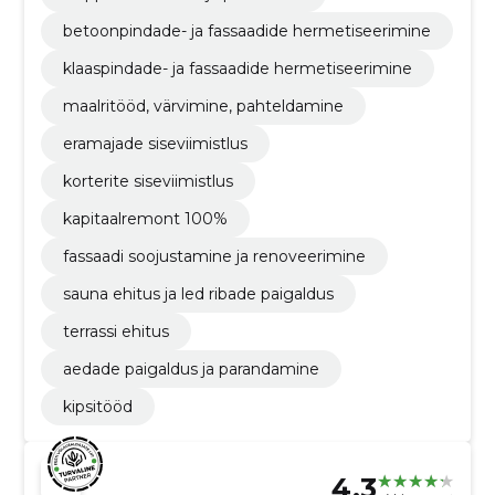
betoonpindade- ja fassaadide hermetiseerimine
klaaspindade- ja fassaadide hermetiseerimine
maalritööd, värvimine, pahteldamine
eramajade siseviimistlus
korterite siseviimistlus
kapitaalremont 100%
fassaadi soojustamine ja renoveerimine
sauna ehitus ja led ribade paigaldus
terrassi ehitus
aedade paigaldus ja parandamine
kipsitööd
4.3