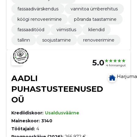
fassaadivärskendus
vannitoa ümberehitus
köögi renoveerimine
põranda taastamine
fassaaditööd
viimistlus
kliendid
tallinn
soojustamine
renoveerimine
5.0
4 hinnangut
AADLI
Harjum
PUHASTUSTEENUSED
OÜ
Krediidiskoor:
Usaldusväärne
Maineskoor:
3140
Töötajaid:
4
Prognooskäive (2026):
266 972 €