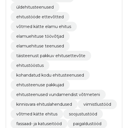
üldehitusteenused
ehitustööde ettevõtted
võtmed kätte elamu ehitus
elamuehituse töövõtjad
elamuehituse teenused
täisteenust pakkuv ehitusettevõte
ehitustööstus
kohandatud kodu ehitusteenused
ehitusteenuse pakkujad
ehitusteenused vundamendist võtmeteni
kinnisvara ehituslahendused
viimistlustööd
võtmed kätte ehitus
soojustustööd
fassaad- ja katuseitööd
paigaldustööd