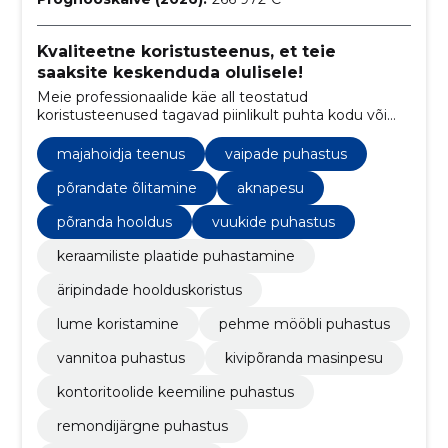
Kvaliteetne koristusteenus, et teie
saaksite keskenduda olulisele!
Meie professionaalide käe all teostatud
koristusteenused tagavad piinlikult puhta kodu või
kontori.
majahoidja teenus
vaipade puhastus
põrandate õlitamine
aknapesu
põranda hooldus
vuukide puhastus
keraamiliste plaatide puhastamine
äripindade hoolduskoristus
lume koristamine
pehme mööbli puhastus
vannitoa puhastus
kivipõranda masinpesu
kontoritoolide keemiline puhastus
remondijärgne puhastus