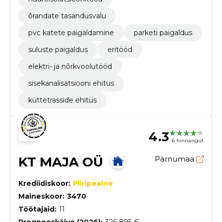
õrandate tasandusvalu
pvc katete paigaldamine
parketi paigaldus
suluste paigaldus
eritööd
elektri- ja nõrkvoolutööd
sisekanalisatsiooni ehitus
küttetrasside ehitus
4.3
6 hinnangut
KT MAJA OÜ
Pärnumaa
Krediidiskoor:
Piiripealne
Maineskoor:
3470
Töötajaid:
11
Prognooskäive (2026):
326 895 €