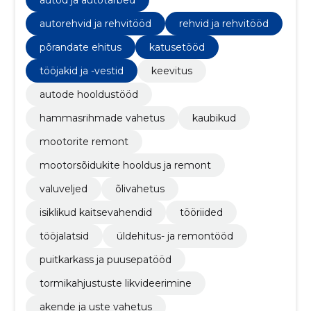
autorehvid ja rehvitööd
rehvid ja rehvitööd
põrandate ehitus
katusetööd
tööjakid ja -vestid
keevitus
autode hooldustööd
hammasrihmade vahetus
kaubikud
mootorite remont
mootorsõidukite hooldus ja remont
valuveljed
õlivahetus
isiklikud kaitsevahendid
tööriided
tööjalatsid
üldehitus- ja remontööd
puitkarkass ja puusepatööd
tormikahjustuste likvideerimine
akende ja uste vahetus